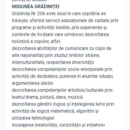
MISIUNEA GRĂDINIȚEI
Grădinița Nr. 206 este locul în care copilăria se
trăiește, oferind servicii educaționale de calitate prin
programe și activități inedite, prin experiențe și
contexte de învățare care urmăresc dezvoltarea
holistică a copiilor, atfel:
dezvoltarea abilităților de comunicare cu copii de
alte naționalități prin studiul limbilor străine,
interculturalitate, respectarea diversității
dezvoltarea competențelor socio-emoționale prin
activități de dezbatere, punerea în anumite situații,
argumentarea ideilor
dezvoltarea competențelor artistice/culturale prin:
teatru/drama, pictură, dans, muzică
dezvoltarea gândirii logice și înțelegerea lumii prin:
activități de logică matematică, algoritmi și
utilizarea tehnologiei
încurajarea creativității, curiozității și inițiativei