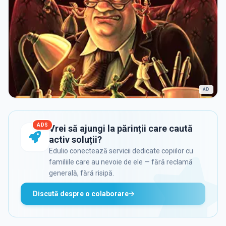
AD
ADS
Vrei să ajungi la părinții care caută
activ soluții?
Edulio conectează servicii dedicate copiilor cu
familiile care au nevoie de ele — fără reclamă
generală, fără risipă.
Discută despre o colaborare