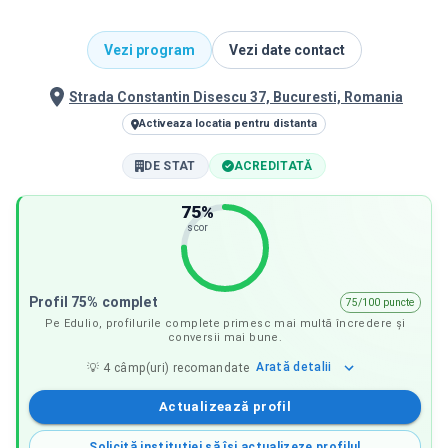
Vezi program
Vezi date contact
Strada Constantin Disescu 37, Bucuresti, Romania
Activeaza locatia pentru distanta
DE STAT
ACREDITATĂ
75
%
scor
Profil 75% complet
75/100 puncte
Pe Edulio, profilurile complete primesc mai multă încredere și
conversii mai bune.
Arată
detalii
💡
4
câmp(uri) recomandate
Actualizează profil
Solicită instituției să își actualizeze profilul