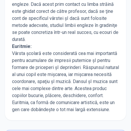
engleze. Dacă acest prim contact cu limba străină
este ghidat corect de către profesor, dacă se ţine
cont de specificul vârstei şI dacă sunt folosite
metode adecvate, studiul limbii engleze în gradiniţe
se poate concretiza într-un real succes, cu ecouri de
durată.
Euritmie:
Vârsta şcolară este considerată cea mai importantă
pentru acumulare de impresii puternice şI pentru
formare de priceperi şI deprinderi. Răspunsul natural
al unui copil este mişcarea, iar mişcarea necesită
coordonare, spaţiu şI muzică. Dansul şI muzica sunt
cele mai complexe dintre arte. Acestea produc
copiilor bucurie, plăcere, deschidere, confort.
Euritmia, ca formă de comunicare artistică, este un
gen care dobândeşte o tot mai largă extensiune.