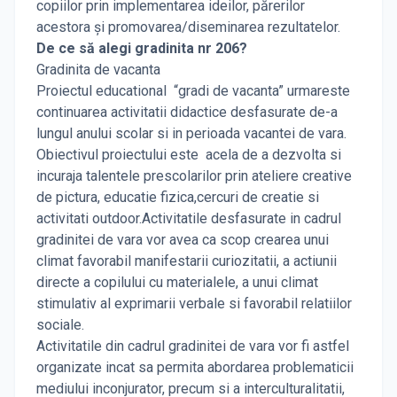
copiilor prin implementarea ideilor, părerilor
acestora și promovarea/diseminarea rezultatelor.
De ce să alegi gradinita nr 206?
Gradinita de vacanta
Proiectul educational “gradi de vacanta” urmareste
continuarea activitatii didactice desfasurate de-a
lungul anului scolar si in perioada vacantei de vara.
Obiectivul proiectului este acela de a dezvolta si
incuraja talentele prescolarilor prin ateliere creative
de pictura, educatie fizica,cercuri de creatie si
activitati outdoor.Activitatile desfasurate in cadrul
gradinitei de vara vor avea ca scop crearea unui
climat favorabil manifestarii curiozitatii, a actiunii
directe a copilului cu materialele, a unui climat
stimulativ al exprimarii verbale si favorabil relatiilor
sociale.
Activitatile din cadrul gradinitei de vara vor fi astfel
organizate incat sa permita abordarea problematicii
mediului inconjurator, precum si a interculturalitatii,