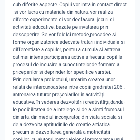
sub diferite aspecte. Copiii vor intra in contact direct
si vor lucra cu materiale din natura, vor realiza
diferite experimente si vor desfasura jocuri si
activitati educative, bazate pe invatarea prin
descoperire. Se vor fololsi metode,procedee si
forme organizatorice adecvate tratarii individuale si
differentiate a copiilor, pentru a stimula si antrena
cat mai intens participarea active a fiecarui copil la
procesul de insusire a cunostintelor,de formare a
priceperilor si deprinderilor specifice varstei.
Prin derularea proiectului, urmarim crearea unor
relatii de intercunoastere intre copiii gradinitei 206 ,
antrenarea tuturor preşcolarilor în activităţI
educative, în vederea dezvoltării creativităţii,dandu-
le posibilitatea de a intelege si de a simti frumosul
din arta, din mediul inconjurator, din viata sociala si
de a dezvolta aptitudinile de creatie artistica,
precum si dezvoltarea generală a motricitații
copiilor cu ajutorul materialelor si promovarea unui