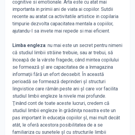
cognitive si emotionale. Arta este cu atat mai
importanta in primii ani de viata ai copiilor. Sutdii
recente au aratat ca activitatile artistice in copilaria
timpurie dezvolta capacitatea mentala a copiilor,
ajutandu-I sa invete mai repede si mai eficient.
Limba engleza
: nu mai este un secret pentru nimeni
că studiul limbii străine trebuie, sau ar trebui, să
înceapă de la vârste fragede, când mintea copilului
se formează şI are capacitatea de a înmagazina
informaţii fără un efort deosebit. În această
perioadă se formează deprinderi şI structuri
lingvistice care rămân peste ani şI care vor facilita
studiul limbii engleze la nivele mai profunde.
Ţinând cont de toate aceste lucruri, credem că
studiul limbii engleze în grădiniţa noastra este un
pas important în educaţia copiilor şI, mai mult decât
atât, le oferă acestora posibilitatea de a se
familiariza cu sunetele şI cu structurile limbii