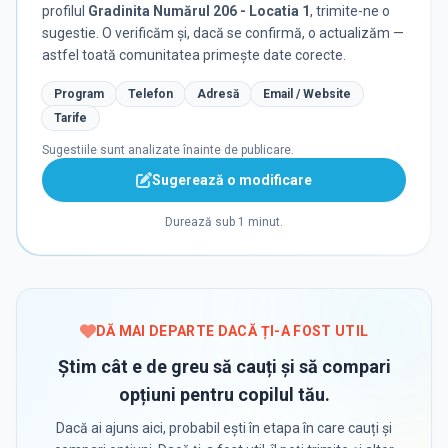
profilul
Gradinita Numărul 206 - Locatia 1
, trimite-ne o
sugestie. O verificăm și, dacă se confirmă, o actualizăm —
astfel toată comunitatea primește date corecte.
Program
Telefon
Adresă
Email / Website
Tarife
Sugestiile sunt analizate înainte de publicare.
Sugerează o modificare
Durează sub 1 minut.
DĂ MAI DEPARTE DACĂ ȚI-A FOST UTIL
Știm cât e de greu să cauți și să compari
opțiuni pentru copilul tău.
Dacă ai ajuns aici, probabil ești în etapa în care cauți și