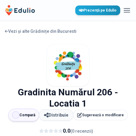
Edulio
Prezență pe Edulio
Desc
Vezi și alte Grădinițe din
Bucuresti
Gradinita Numărul 206 -
Locatia 1
Distribuie
Compară
Sugerează o modificare
0.0
(
0
recenzii
)