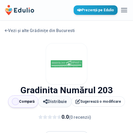
Edulio
Prezență pe Edulio
Desc
Vezi și alte Grădinițe din
Bucuresti
Gradinita Numărul 203
Distribuie
Compară
Sugerează o modificare
0.0
(
0
recenzii
)