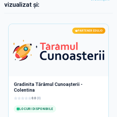
vizualizat și:
PARTENER EDULIO
Gradinita Tărâmul Cunoașterii -
Colentina
0.0
(
0
)
LOCURI DISPONIBILE