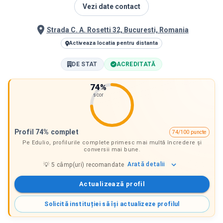
Vezi date contact
Strada C. A. Rosetti 32, Bucuresti, Romania
Activeaza locatia pentru distanta
DE STAT
ACREDITATĂ
74
%
scor
Profil 74% complet
74/100 puncte
Pe Edulio, profilurile complete primesc mai multă încredere și
conversii mai bune.
Arată
detalii
💡
5
câmp(uri) recomandate
Actualizează profil
Solicită instituției să își actualizeze profilul