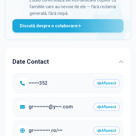
Edulio conectează servicii dedicate copiilor cu
familiile care au nevoie de ele — fără reclamă
generală, fără risipă.
Discută despre o colaborare
Date Contact
•••••••352
Afișează
gr••••••••••@y••••.com
Afișează
gr•••••••••••.ro/•••
Afișează