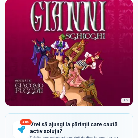
AD
ADS
Vrei să ajungi la părinții care caută
activ soluții?