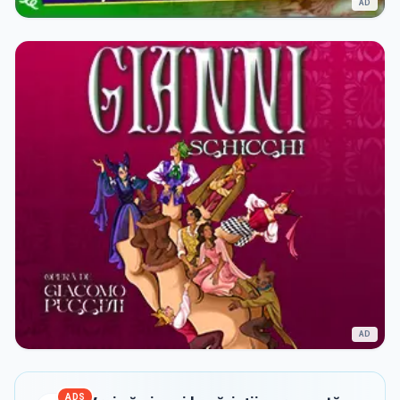
AD
AD
ADS