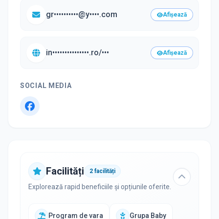
gr••••••••••@y••••.com
Afișează
in•••••••••••••••.ro/•••
Afișează
SOCIAL MEDIA
Facilități
2
facilități
Explorează rapid beneficiile și opțiunile oferite.
Program de vara
Grupa Baby