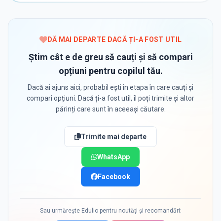
DĂ MAI DEPARTE DACĂ ȚI-A FOST UTIL
Știm cât e de greu să cauți și să compari
opțiuni pentru copilul tău.
Dacă ai ajuns aici, probabil ești în etapa în care cauți și
compari opțiuni. Dacă ți-a fost util, îl poți trimite și altor
părinți care sunt în aceeași căutare.
Trimite mai departe
WhatsApp
Facebook
Sau urmărește Edulio pentru noutăți și recomandări: