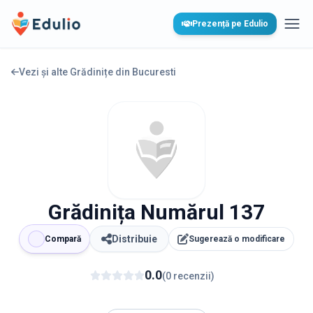
Edulio
Prezență pe Edulio
Desc
Vezi și alte Grădinițe din
Bucuresti
Grădinița Numărul 137
Distribuie
Compară
Sugerează o modificare
0.0
(
0
recenzii
)