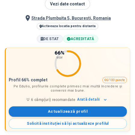
Vezi date contact
Strada Plumbuita 5, Bucuresti, Romania
Activeaza locatia pentru distanta
DE STAT
ACREDITATĂ
66
%
scor
Profil 66% complet
66/100 puncte
Pe Edulio, profilurile complete primesc mai multă încredere și
conversii mai bune.
Arată
detalii
💡
6
câmp(uri) recomandate
Actualizează profil
Solicită instituției să își actualizeze profilul