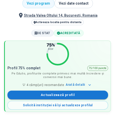
Vezi program
Vezi date contact
Strada Valea Oltului 14, Bucuresti, Romania
Activeaza locatia pentru distanta
DE STAT
ACREDITATĂ
75
%
scor
Profil 75% complet
75/100 puncte
Pe Edulio, profilurile complete primesc mai multă încredere și
conversii mai bune.
Arată
detalii
💡
4
câmp(uri) recomandate
Actualizează profil
Solicită instituției să își actualizeze profilul