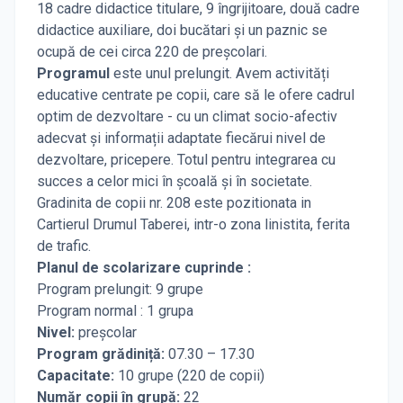
18 cadre didactice titulare, 9 îngrijitoare, două cadre
didactice auxiliare, doi bucătari și un paznic se
ocupă de cei circa 220 de preșcolari.
Programul
este unul prelungit. Avem activități
educative centrate pe copii, care să le ofere cadrul
optim de dezvoltare - cu un climat socio-afectiv
adecvat și informații adaptate fiecărui nivel de
dezvoltare, pricepere. Totul pentru integrarea cu
succes a celor mici în școală și în societate.
Gradinita de copii nr. 208 este pozitionata in
Cartierul Drumul Taberei, intr-o zona linistita, ferita
de trafic.
Planul de scolarizare cuprinde :
Program prelungit: 9 grupe
Program normal : 1 grupa
Nivel:
preșcolar
Program grădiniță:
07.30 – 17.30
Capacitate:
10 grupe (220 de copii)
Număr copii în grupă:
22