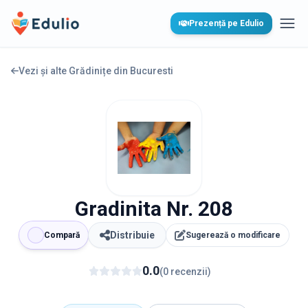
Edulio
Prezență pe Edulio
Desc
Vezi și alte Grădinițe din
Bucuresti
Gradinita Nr. 208
Distribuie
Compară
Sugerează o modificare
0.0
(
0
recenzii
)