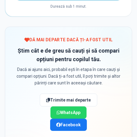
Durează sub 1 minut.
DĂ MAI DEPARTE DACĂ ȚI-A FOST UTIL
Știm cât e de greu să cauți și să compari
opțiuni pentru copilul tău.
Dacă ai ajuns aici, probabil ești în etapa în care cauți și
compari opțiuni. Dacă ți-a fost util, îl poți trimite și altor
părinți care sunt în aceeași căutare.
Trimite mai departe
WhatsApp
Facebook