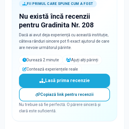
FII PRIMUL CARE SPUNE CUM A FOST
Nu există încă recenzii
pentru
Gradinita Nr. 208
Dacă ai avut deja experiență cu această instituție,
câteva rânduri sincere pot fi exact ajutorul de care
are nevoie următorul părinte.
Durează 2 minute
Ajuți alți părinți
Contează experiențele reale
Lasă prima recenzie
Copiază link pentru recenzii
Nu trebuie să fie perfectă. O părere sinceră și
clară este suficientă.