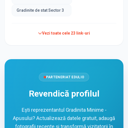
Gradinite de stat Sector 3
Vezi toate cele
23
link-uri
PARTENERIAT EDULIO
Revendică profilul
Ești reprezentantul Gradinita Minime -
Apusului? Actualizează datele gratuit, adaugă
fotografii recente și transformă vizitatorii în