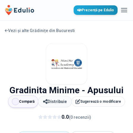
Edulio
Prezență pe Edulio
Desc
Vezi și alte Grădinițe din
Bucuresti
Gradinita Minime - Apusului
Distribuie
Compară
Sugerează o modificare
0.0
(
0
recenzii
)