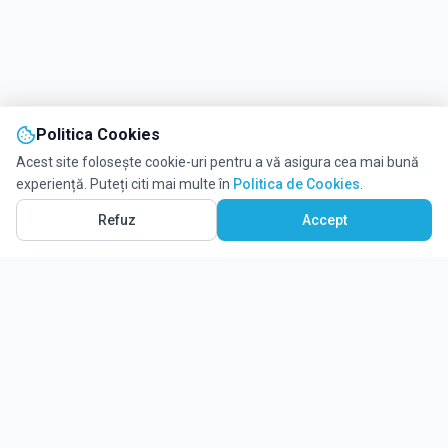
Politica Cookies
Acest site folosește cookie-uri pentru a vă asigura cea mai bună
experiență. Puteți citi mai multe în
Politica de Cookies
.
Refuz
Accept
Ghidul tău complet pentru educație.
Găsește locul potrivit pentru viitorul copilului tău.