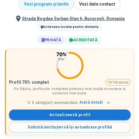
Vezi program și tarife
Vezi date contact
Strada Bogdan Serban Stan 6, Bucuresti, Romania
Activeaza locatia pentru distanta
PRIVATĂ
ACREDITATĂ
70
%
scor
Profil 70% complet
70/100 puncte
Pe Edulio, profilurile complete primesc mai multă încredere și
conversii mai bune.
Arată
detalii
💡
5
câmp(uri) recomandate
Actualizează profil
Solicită instituției să își actualizeze profilul