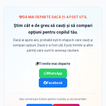
DĂ MAI DEPARTE DACĂ ȚI-A FOST UTIL
Știm cât e de greu să cauți și să compari
opțiuni pentru copilul tău.
Dacă ai ajuns aici, probabil ești în etapa în care cauți și
compari opțiuni. Dacă ți-a fost util, îl poți trimite și altor
părinți care sunt în aceeași căutare.
Trimite mai departe
WhatsApp
Facebook
Sau urmărește Edulio pentru noutăți și recomandări: