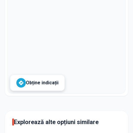
Obține indicații
Explorează alte opțiuni similare