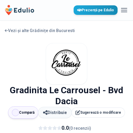
Edulio
Prezență pe Edulio
Desc
Vezi și alte Grădinițe din
Bucuresti
Gradinita Le Carrousel - Bvd
Dacia
Distribuie
Compară
Sugerează o modificare
0.0
(
0
recenzii
)