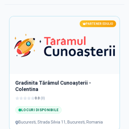
PARTENER EDULIO
Gradinita Tărâmul Cunoașterii -
Colentina
0.0
(
0
)
LOCURI DISPONIBILE
Bucuresti
,
Strada Silvia 11, Bucuresti, Romania