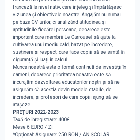
franceză la nivel nativ, care înțeleg și împărtășesc
viziunea și obiectivele noastre. Angajăm nu numai
pe baza CV-urilor, ci analizând atitudinea și
aptitudinile fiecărei persoane, deoarece este
important care membrii Le Carrousel să ajute la
cultivarea unui mediu cald, bazat pe încredere,
susținere și respect, care face copiii să se simtă în
siguranță și luați în calcul.
Munca noastră este o formă continuă de investiții în
oameni, deoarece prioritatea noastră este să
încurajăm dezvoltarea educatorilor noștri și să ne
asigurăm că aceștia devin modele stabile, de
încredere, și profesori de care copiii ajung să se
atașeze.
PREȚURI 2022-2023
Taxă de înregistrare: 400€
Mese 6 EURO / ZI
*Opțional: Asigurare: 250 RON / AN ȘCOLAR.