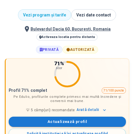
Vezi program și tarife
Vezi date contact
Bulevardul Dacia 60, Bucuresti, Romania
Activeaza locatia pentru distanta
PRIVATĂ
AUTORIZATĂ
71
%
scor
Profil 71% complet
71/100 puncte
Pe Edulio, profilurile complete primesc mai multă încredere și
conversii mai bune.
Arată
detalii
💡
5
câmp(uri) recomandate
Actualizează profil
Solicită instituției să își actualizeze profilul