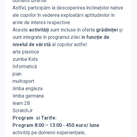
domenii diferite.
Astfel, participăm la descoperirea înclinațiilor native
ale copiilor în vederea exploatării aptitudinilor în
ariile de interes respective.
Aceste
activități
sunt incluse în oferta
grădiniței
şi
sunt integrate în programul zilei î
n funcție de
nivelul de vârstă
al copiilor astfel:
arte plastice
zumba Kids
Informatică
pian
multisport
limba engleza
limba germana
learn 2B
ScratchJr
Program si Tarife:
Program 8:00 – 13:00 - 450 euro/ luna
activitǎţi pe domenii experiențiale;