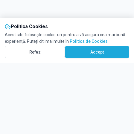
Politica Cookies
Acest site folosește cookie-uri pentru a vă asigura cea mai bună
experiență. Puteți citi mai multe în
Politica de Cookies
.
Refuz
Accept
Ghidul tău complet pentru educație.
Găsește locul potrivit pentru viitorul copilului tău.