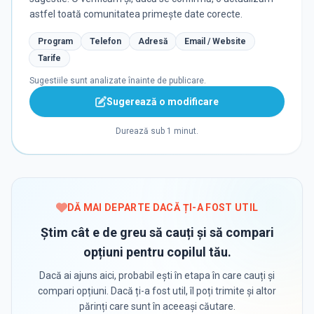
astfel toată comunitatea primește date corecte.
Program
Telefon
Adresă
Email / Website
Tarife
Sugestiile sunt analizate înainte de publicare.
Sugerează o modificare
Durează sub 1 minut.
DĂ MAI DEPARTE DACĂ ȚI-A FOST UTIL
Știm cât e de greu să cauți și să compari
opțiuni pentru copilul tău.
Dacă ai ajuns aici, probabil ești în etapa în care cauți și
compari opțiuni. Dacă ți-a fost util, îl poți trimite și altor
părinți care sunt în aceeași căutare.