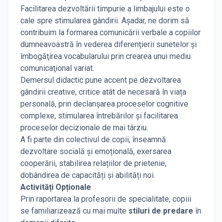
Facilitarea dezvoltării timpurie a limbajului este o
cale spre stimularea gândirii. Aşadar, ne dorim să
contribuim la formarea comunicării verbale a copiilor
dumneavoastră în vederea diferenţierii sunetelor şi
îmbogăţirea vocabularului prin crearea unui mediu
comunicaţional variat.
Demersul didactic pune accent pe dezvoltarea
gândirii creative, critice atât de necesară în viața
personală, prin declanşarea proceselor cognitive
complexe, stimularea întrebărilor şi facilitarea
proceselor decizionale de mai târziu.
A fi parte din colectivul de copii, înseamnă
dezvoltare socială şi emoțională, exersarea
cooperării, stabilirea relațiilor de prietenie,
dobândirea de capacități şi abilități noi.
Activități Opționale
Prin raportarea la profesorii de specialitate, copiii
se familiarizează cu mai multe
stiluri de predare
în