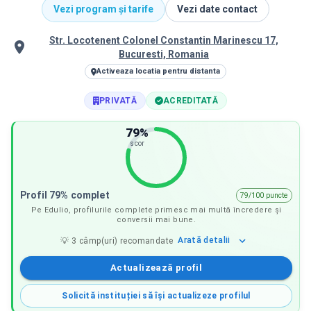
Vezi program și tarife
Vezi date contact
Str. Locotenent Colonel Constantin Marinescu 17,
Bucuresti, Romania
Activeaza locatia pentru distanta
PRIVATĂ
ACREDITATĂ
79
%
scor
Profil 79% complet
79/100 puncte
Pe Edulio, profilurile complete primesc mai multă încredere și
conversii mai bune.
Arată
detalii
💡
3
câmp(uri) recomandate
Actualizează profil
Solicită instituției să își actualizeze profilul