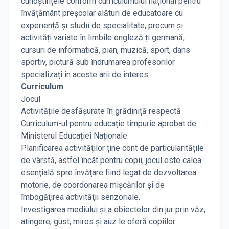
cunoștințele conform curriculumului național pentru
învățământ preșcolar alături de educatoare cu
experiență și studii de specialitate, precum și
activități variate în limbile engleză ți germană,
cursuri de informatică, pian, muzică, sport, dans
sportiv, pictură sub îndrumarea profesorilor
specializați în aceste arii de interes.
Curriculum
Jocul
Activitățile desfăşurate în grădiniță respectă
Curriculum-ul pentru educație timpurie aprobat de
Ministerul Educației Naționale.
Planificarea activităților ține cont de particularitățile
de vârstă, astfel încât pentru copii, jocul este calea
esenţială spre învăţare fiind legat de dezvoltarea
motorie, de coordonarea mişcărilor şi de
îmbogăţirea activităţii senzoriale.
Investigarea mediului şi a obiectelor din jur prin văz,
atingere, gust, miros şi auz le oferă copiilor