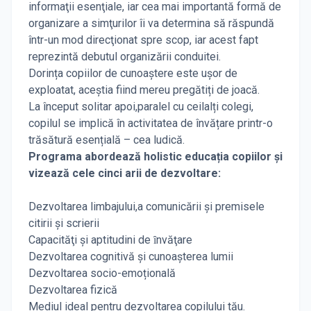
informaţii esenţiale, iar cea mai importantă formă de
organizare a simţurilor îi va determina să răspundă
într-un mod direcţionat spre scop, iar acest fapt
reprezintă debutul organizării conduitei.
Dorința copiilor de cunoaştere este uşor de
exploatat, aceştia fiind mereu pregătiți de joacă.
La început solitar apoi,paralel cu ceilalți colegi,
copilul se implică în activitatea de învățare printr-o
trăsătură esențială – cea ludică.
Programa abordează holistic educația copiilor şi
vizează cele cinci arii de dezvoltare:
Dezvoltarea limbajului,a comunicării şi premisele
citirii și scrierii
Capacităţi şi aptitudini de ȋnvăţare
Dezvoltarea cognitivă şi cunoaşterea lumii
Dezvoltarea socio-emoțională
Dezvoltarea fizică
Mediul ideal pentru dezvoltarea copilului tău.