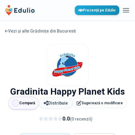
Edulio
Prezență pe Edulio
Desc
Vezi și alte Grădinițe din
Bucuresti
Gradinita Happy Planet Kids
Distribuie
Compară
Sugerează o modificare
0.0
(
0
recenzii
)