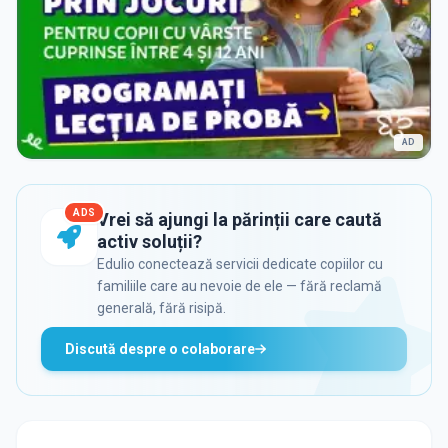
AD
ADS
Vrei să ajungi la părinții care caută
activ soluții?
Edulio conectează servicii dedicate copiilor cu
familiile care au nevoie de ele — fără reclamă
generală, fără risipă.
Discută despre o colaborare