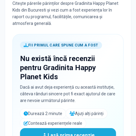
Citește părerile părinților despre Gradinita Happy Planet
Kids din Bucuresti și vezi cum a fost experiența lor în
raport cu programul, facilitățile, comunicarea și
atmosfera generală.
FII PRIMUL CARE SPUNE CUM A FOST
Nu există încă recenzii
pentru
Gradinita Happy
Planet Kids
Dacă ai avut deja experiență cu această instituție,
câteva rânduri sincere pot fi exact ajutorul de care
are nevoie următorul părinte.
Durează 2 minute
Ajuți alți părinți
Contează experiențele reale
Lasă prima recenzie