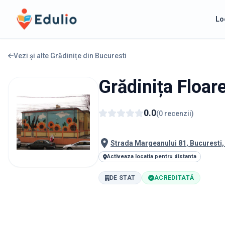
Edulio
Lo
Vezi și alte Grădinițe din
Bucuresti
Grădinița Floar
0.0
(
0
recenzii
)
Strada Margeanului 81, Bucuresti
Activeaza locatia pentru distanta
DE STAT
ACREDITATĂ