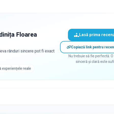
dinița Floarea
Lasă prima recen
Copiază link pentru recen
eva rânduri sincere pot fi exact
Nu trebuie să fie perfectă. O
sinceră și clară este suf
 experiențele reale