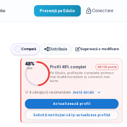
Conectare
lio
Prezență pe Edulio
Distribuie
Compară
Sugerează o modificare
48
%
Profil 48% complet
48/100 puncte
scor
Pe Edulio, profilurile complete primesc
mai multă încredere și conversii mai
bune.
Arată
detalii
💡
8
câmp(uri) recomandate
Actualizează profil
Solicită instituției să își actualizeze profilul