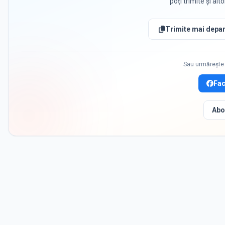
poți trimite și alt
Trimite mai depar
Sau urmărește 
Fa
Abo