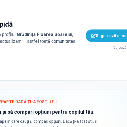
apidă
 profilul
Grădinița Floarea Soarelui
,
Sugerează o mod
o actualizăm — astfel toată comunitatea
Durează 
EPARTE DACĂ ȚI-A FOST UTIL
i și să compari opțiuni pentru copilul tău.
apa în care cauți și compari opțiuni. Dacă ți-a fost util, îl