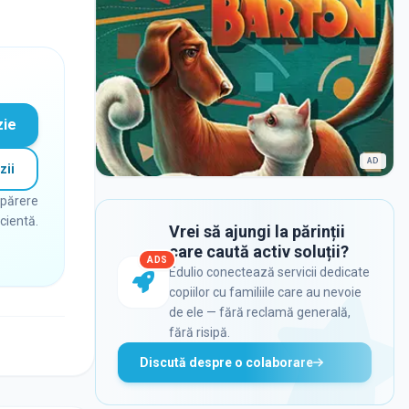
zie
AD
zii
 părere
icientă.
Vrei să ajungi la părinții
care caută activ soluții?
ADS
Edulio conectează servicii dedicate
copiilor cu familiile care au nevoie
de ele — fără reclamă generală,
fără risipă.
Discută despre o colaborare