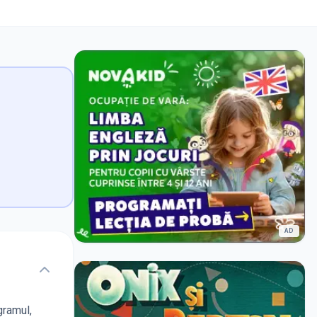
AD
gramul,