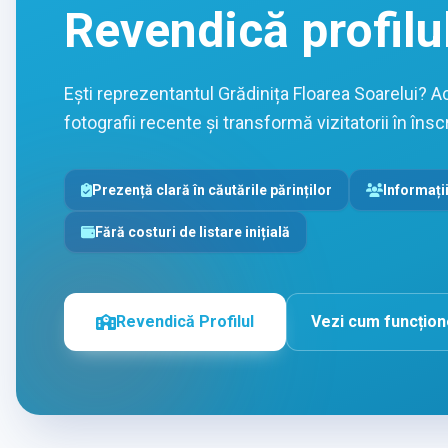
Revendică profilu
Ești reprezentantul Grădinița Floarea Soarelui? A
fotografii recente și transformă vizitatorii în înscr
Prezență clară în căutările părinților
Informații
Fără costuri de listare inițială
Revendică Profilul
Vezi cum funcțio