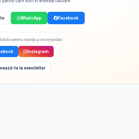
or părinți care sunt în aceeași căutare.
te
WhatsApp
Facebook
Edulio pentru noutăți și recomandări:
cebook
Instagram
nează-te la newsletter