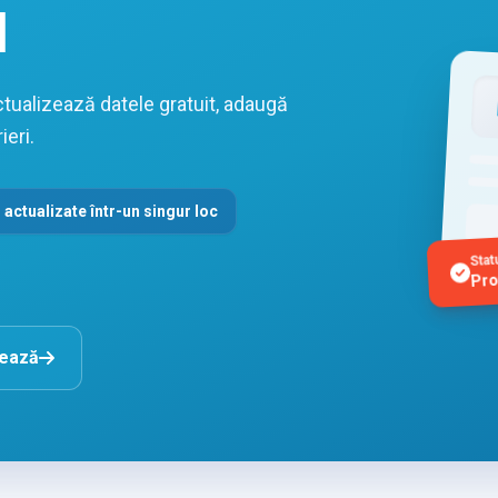
l
ctualizează datele gratuit, adaugă
ieri.
 actualizate într-un singur loc
Stat
Pro
nează