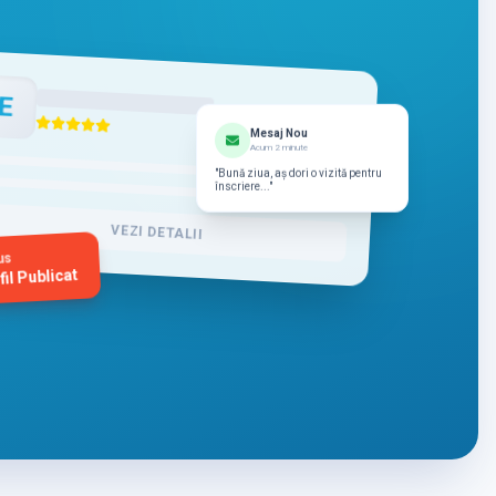
E
Mesaj Nou
Acum 2 minute
"Bună ziua, aș dori o vizită pentru
înscriere..."
VEZI DETALII
us
fil Publicat