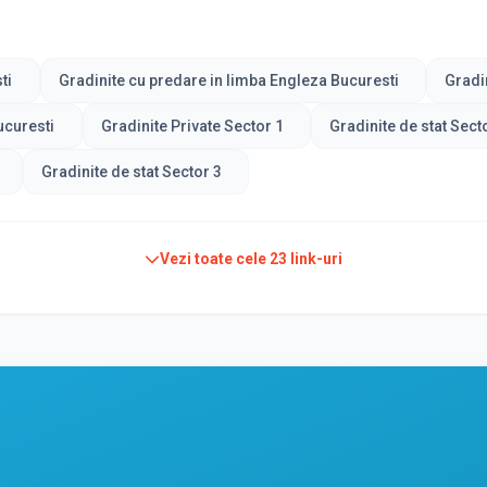
ti
Gradinite cu predare in limba Engleza Bucuresti
Gradi
ucuresti
Gradinite Private Sector 1
Gradinite de stat Sect
Gradinite de stat Sector 3
Vezi toate cele
23
link-uri