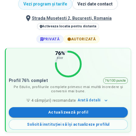
Vezi program și tarife
Vezi date contact
Strada Musetesti 2, Bucuresti, Romania
Activeaza locatia pentru distanta
PRIVATĂ
AUTORIZATĂ
76
%
scor
Profil 76% complet
76/100 puncte
Pe Edulio, profilurile complete primesc mai multă încredere și
conversii mai bune.
Arată
detalii
💡
4
câmp(uri) recomandate
Actualizează profil
Solicită instituției să își actualizeze profilul