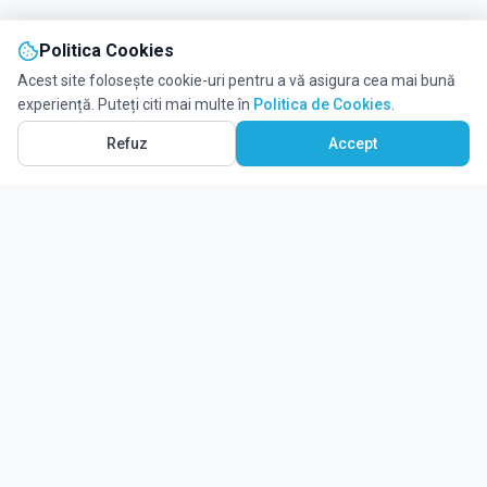
Politica Cookies
Acest site folosește cookie-uri pentru a vă asigura cea mai bună
experiență. Puteți citi mai multe în
Politica de Cookies
.
Refuz
Accept
Ghidul tău complet pentru educație.
Găsește locul potrivit pentru viitorul copilului tău.
Noutăți
Despre Edulio
Cum Funcționează Edulio
Pentru instituții
Termeni și condiții
Contact Edulio
Politica de Cookies