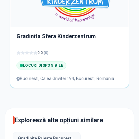
Gradinita Sfera Kinderzentrum
0.0
(
0
)
LOCURI DISPONIBILE
Bucuresti
,
Calea Grivitei 194, Bucuresti, Romania
Explorează alte opțiuni similare
Gradinite Private Bucuresti