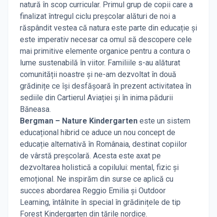
natură în scop curricular. Primul grup de copii care a
finalizat întregul ciclu preșcolar alături de noi a
răspândit vestea că natura este parte din educație și
este imperativ necesar ca omul să descopere cele
mai primitive elemente organice pentru a contura o
lume sustenabilă în viitor. Familiile s-au alăturat
comunității noastre și ne-am dezvoltat în două
grădinițe ce își desfășoară în prezent activitatea în
sediile din Cartierul Aviației și în inima pădurii
Băneasa.
Bergman – Nature Kindergarten
este un sistem
educațional hibrid ce aduce un nou concept de
educație alternativă în Românaia, destinat copiilor
de vârstă preșcolară. Acesta este axat pe
dezvoltarea holistică a copilului: mental, fizic și
emoțional. Ne inspirăm din surse ce aplică cu
succes abordarea Reggio Emilia și Outdoor
Learning, întâlnite în special în grădinițele de tip
Forest Kindergarten din țările nordice.