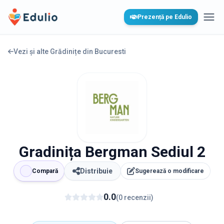
Edulio
Prezență pe Edulio
Desc
Vezi și alte Grădinițe din
Bucuresti
Gradinița Bergman Sediul 2
Distribuie
Compară
Sugerează o modificare
0.0
(
0
recenzii
)