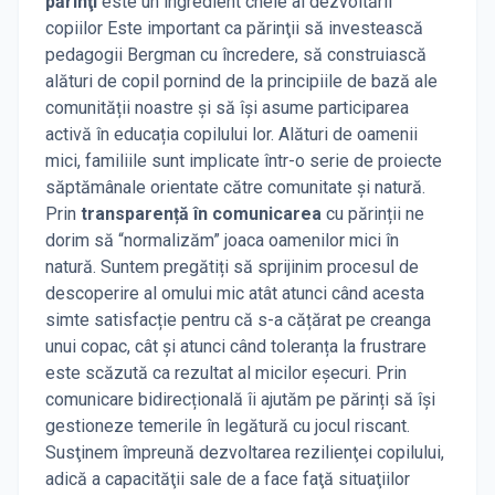
părinţi
este un ingredient cheie al dezvoltării
copiilor Este important ca părinţii să investească
pedagogii Bergman cu încredere, să construiască
alături de copil pornind de la principiile de bază ale
comunității noastre și să își asume participarea
activă în educația copilului lor. Alături de oamenii
mici, familiile sunt implicate într-o serie de proiecte
săptămânale orientate către comunitate și natură.
Prin
transparență în comunicarea
cu părinții ne
dorim să “normalizăm” joaca oamenilor mici în
natură. Suntem pregătiți să sprijinim procesul de
descoperire al omului mic atât atunci când acesta
simte satisfacție pentru că s-a cățărat pe creanga
unui copac, cât și atunci când toleranța la frustrare
este scăzută ca rezultat al micilor eșecuri. Prin
comunicare bidirecțională îi ajutăm pe părinți să își
gestioneze temerile în legătură cu jocul riscant.
Susţinem împreună dezvoltarea rezilienţei copilului,
adică a capacităţii sale de a face faţă situaţiilor