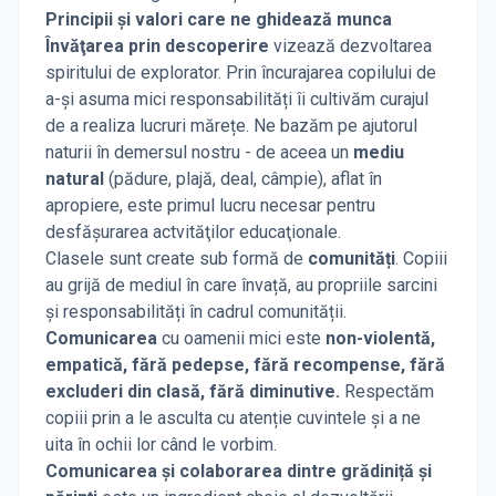
Principii şi valori care ne ghidează munca
Învăţarea prin descoperire
vizează dezvoltarea
spiritului de explorator. Prin încurajarea copilului de
a-și asuma mici responsabilități îi cultivăm curajul
de a realiza lucruri mărețe. Ne bazăm pe ajutorul
naturii în demersul nostru - de aceea un
mediu
natural
(pădure, plajă, deal, câmpie), aflat în
apropiere, este primul lucru necesar pentru
desfăşurarea actvităţilor educaţionale.
Clasele sunt create sub formă de
comunități
. Copiii
au grijă de mediul în care învață, au propriile sarcini
și responsabilități în cadrul comunității.
Comunicarea
cu oamenii mici este
non-violentă,
empatică, fără pedepse, fără recompense, fără
excluderi din clasă, fără diminutive.
Respectăm
copiii prin a le asculta cu atenție cuvintele și a ne
uita în ochii lor când le vorbim.
Comunicarea şi colaborarea dintre grădiniță și