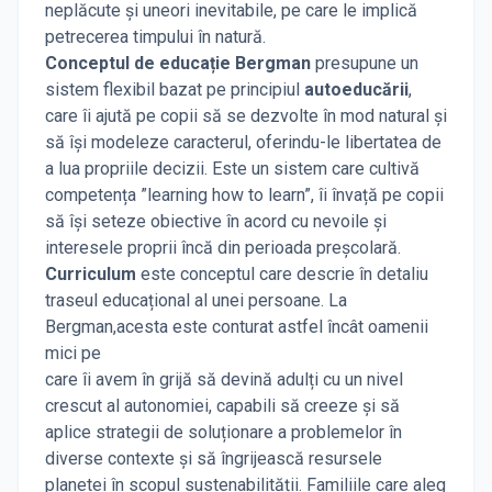
neplăcute și uneori inevitabile, pe care le implică
petrecerea timpului în natură.
Conceptul de educație Bergman
presupune un
sistem flexibil bazat pe principiul
autoeducării
,
care îi ajută pe copii să se dezvolte în mod natural și
să își modeleze caracterul, oferindu-le libertatea de
a lua propriile decizii. Este un sistem care cultivă
competența ”learning how to learn”, îi învață pe copii
să își seteze obiective în acord cu nevoile și
interesele proprii încă din perioada preșcolară.
Curriculum
este conceptul care descrie în detaliu
traseul educațional al unei persoane. La
Bergman,acesta este conturat astfel încât oamenii
mici pe
care îi avem în grijă să devină adulți cu un nivel
crescut al autonomiei, capabili să creeze și să
aplice strategii de soluționare a problemelor în
diverse contexte și să îngrijească resursele
planetei în scopul sustenabilității. Familiile care aleg