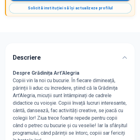
Solicită instituției să își actualizeze profilul
Descriere
Despre Grădinița Art’Alegria
Copiii vin la noi cu bucurie. În fiecare dimineață,
părinții îi aduc cu încredere, știind că la Grădinița
Art’Alegria, micuții sunt întâmpinați de cadrele
didactice cu voioșie. Copiii învață lucruri interesante,
cântă, dansează, fac activități creative, se joacă cu
colegii lor! Ziua trece foarte repede pentru copii
când o petrec cu bucurie și cu veselie! Iar la sfârșitul
programului, când părinții se întorc, copiii sar fericiți