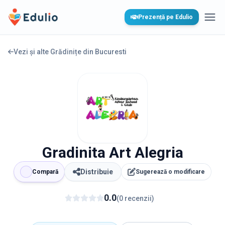
Edulio
Prezență pe Edulio
Desc
Vezi și alte Grădinițe din
Bucuresti
Gradinita Art Alegria
Distribuie
Compară
Sugerează o modificare
0.0
(
0
recenzii
)