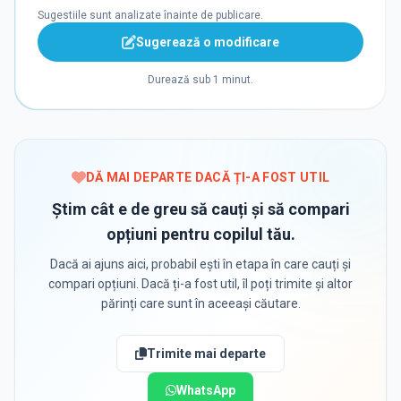
Sugestiile sunt analizate înainte de publicare.
Sugerează o modificare
Durează sub 1 minut.
DĂ MAI DEPARTE DACĂ ȚI-A FOST UTIL
Știm cât e de greu să cauți și să compari
opțiuni pentru copilul tău.
Dacă ai ajuns aici, probabil ești în etapa în care cauți și
compari opțiuni. Dacă ți-a fost util, îl poți trimite și altor
părinți care sunt în aceeași căutare.
Trimite mai departe
WhatsApp