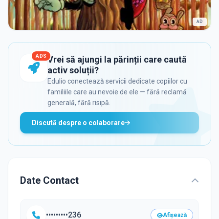
AD
ADS
Vrei să ajungi la părinții care caută
activ soluții?
Edulio conectează servicii dedicate copiilor cu
familiile care au nevoie de ele — fără reclamă
generală, fără risipă.
Discută despre o colaborare
Date Contact
•••••••••236
Afișează