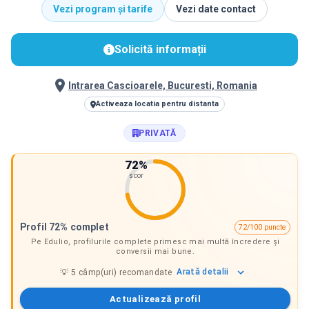
Vezi program și tarife
Vezi date contact
Solicită informații
Intrarea Cascioarele, Bucuresti, Romania
Activeaza locatia pentru distanta
PRIVATĂ
72
%
scor
Profil 72% complet
72/100 puncte
Pe Edulio, profilurile complete primesc mai multă încredere și
conversii mai bune.
Arată
detalii
💡
5
câmp(uri) recomandate
Actualizează profil