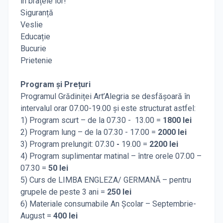
în brațele lor!
Siguranță
Veslie
Educație
Bucurie
Prietenie
Program și Prețuri
Programul Grădiniței Art’Alegria se desfășoară în
intervalul orar 07.00-19.00 și este structurat astfel:
1) Program scurt – de la 07.30 - 13.00 =
1800 lei
2) Program lung – de la 07.30 - 17.00 =
2000 lei
3) Program prelungit: 07.30
-
19.00 =
2200 lei
4) Program suplimentar matinal – între orele 07.00 –
07.30 =
50 lei
5) Curs de LIMBA ENGLEZA/ GERMANĂ – pentru
grupele de peste 3 ani =
250 lei
6) Materiale consumabile An Școlar – Septembrie-
August =
400 lei