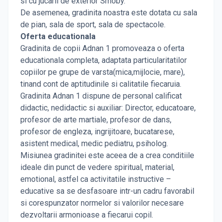
si cu jucarii de exterior Smoby.
De asemenea, gradinita noastra este dotata cu sala
de pian, sala de sport, sala de spectacole.
Oferta educationala
Gradinita de copii Adnan 1 promoveaza o oferta
educationala completa, adaptata particularitatilor
copiilor pe grupe de varsta(mica,mijlocie, mare),
tinand cont de aptitudinile si calitatile fiecaruia.
Gradinita Adnan 1 dispune de personal calificat
didactic, nedidactic si auxiliar: Director, educatoare,
profesor de arte martiale, profesor de dans,
profesor de engleza, ingrijitoare, bucatarese,
asistent medical, medic pediatru, psiholog.
Misiunea gradinitei este aceea de a crea conditiile
ideale din punct de vedere spiritual, material,
emotional, astfel ca activitatile instructive –
educative sa se desfasoare intr-un cadru favorabil
si corespunzator normelor si valorilor necesare
dezvoltarii armonioase a fiecarui copil.