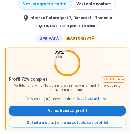
Vezi program și tarife
Vezi date contact
Intrarea Buturugeni 7, Bucuresti, Romania
Activeaza locatia pentru distanta
PRIVATĂ
AUTORIZATĂ
72
%
scor
Profil 72% complet
72/100 puncte
Pe Edulio, profilurile complete primesc mai multă încredere și
conversii mai bune.
Arată
detalii
💡
5
câmp(uri) recomandate
Actualizează profil
Solicită instituției să își actualizeze profilul