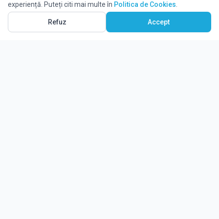
experiență. Puteți citi mai multe în
Politica de Cookies
.
Refuz
Accept
Ghidul tău complet pentru educație.
Găsește locul potrivit pentru viitorul copilului tău.
Noutăți
Despre Edulio
Cum Funcționează Edulio
Pentru instituții
Termeni și condiții
Contact Edulio
Politica de Cookies
Setări cookies