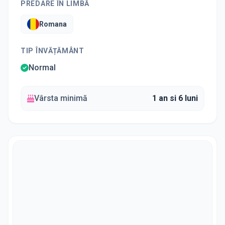
PREDARE ÎN LIMBĂ
Romana
TIP ÎNVĂȚĂMÂNT
Normal
Vârsta minimă
1 an si 6 luni