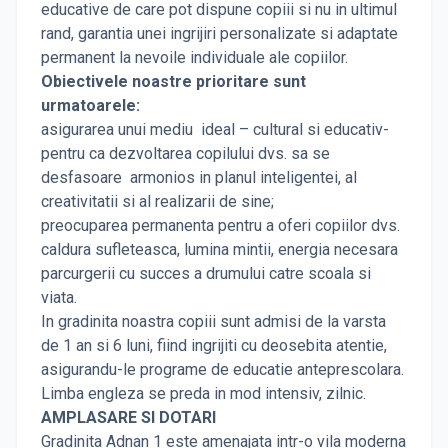
educative de care pot dispune copiii si nu in ultimul
rand, garantia unei ingrijiri personalizate si adaptate
permanent la nevoile individuale ale copiilor.
Obiectivele noastre prioritare sunt
urmatoarele:
asigurarea unui mediu ideal – cultural si educativ-
pentru ca dezvoltarea copilului dvs. sa se
desfasoare armonios in planul inteligentei, al
creativitatii si al realizarii de sine;
preocuparea permanenta pentru a oferi copiilor dvs.
caldura sufleteasca, lumina mintii, energia necesara
parcurgerii cu succes a drumului catre scoala si
viata.
In gradinita noastra copiii sunt admisi de la varsta
de 1 an si 6 luni, fiind ingrijiti cu deosebita atentie,
asigurandu-le programe de educatie anteprescolara.
Limba engleza se preda in mod intensiv, zilnic.
AMPLASARE SI DOTARI
Gradinita Adnan 1 este amenajata intr-o vila moderna