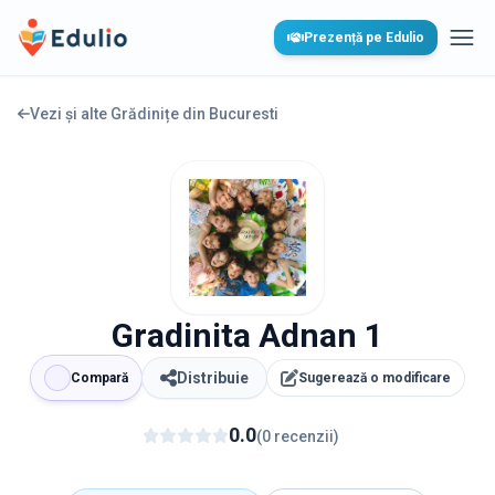
Edulio
Prezență pe Edulio
Desc
Vezi și alte Grădinițe din
Bucuresti
Gradinita Adnan 1
Distribuie
Compară
Sugerează o modificare
0.0
(
0
recenzii
)