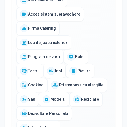
Asistenta Medicala
Acces sistem supraveghere
Firma Catering
Loc de joaca exterior
Program de vara
Balet
Teatru
Inot
Pictura
Cooking
Prietenoasa cu alergiile
Sah
Modelaj
Reciclare
Dezvoltare Personala