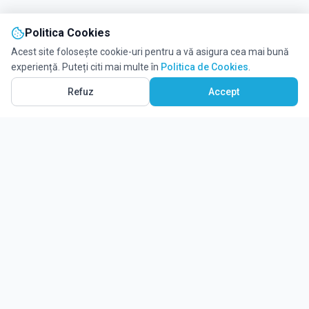
Politica Cookies
Acest site folosește cookie-uri pentru a vă asigura cea mai bună
experiență. Puteți citi mai multe în
Politica de Cookies
.
Refuz
Accept
Ghidul tău complet pentru educație.
Găsește locul potrivit pentru viitorul copilului tău.
Noutăți
Despre Edulio
Cum Funcționează Edulio
Pentru instituții
Termeni și condiții
Contact Edulio
Politica de Cookies