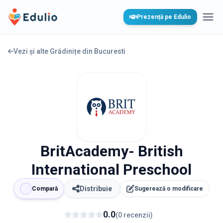
Edulio
Prezență pe Edulio
Desc
Vezi și alte Grădinițe din
Bucuresti
BritAcademy- British
International Preschool
Distribuie
Compară
Sugerează o modificare
0.0
(
0
recenzii
)