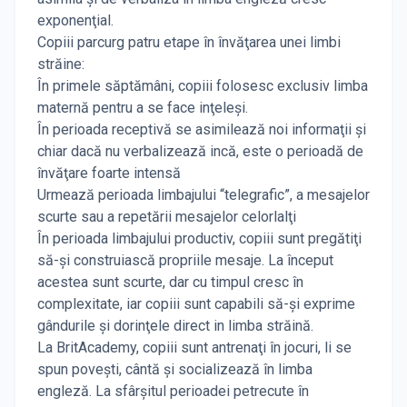
exponenţial.
Copiii parcurg patru etape în învăţarea unei limbi
străine:
În primele săptămâni, copiii folosesc exclusiv limba
maternă pentru a se face inţeleşi.
În perioada receptivă se asimilează noi informaţii şi
chiar dacă nu verbalizează incă, este o perioadă de
învăţare foarte intensă
Urmează perioada limbajului “telegrafic”, a mesajelor
scurte sau a repetării mesajelor celorlalţi
În perioada limbajului productiv, copiii sunt pregătiţi
să-şi construiască propriile mesaje. La început
acestea sunt scurte, dar cu timpul cresc în
complexitate, iar copiii sunt capabili să-şi exprime
gândurile şi dorinţele direct in limba străină.
La BritAcademy, copiii sunt antrenaţi în jocuri, li se
spun poveşti, cântă şi socializează în limba
engleză. La sfârşitul perioadei petrecute în