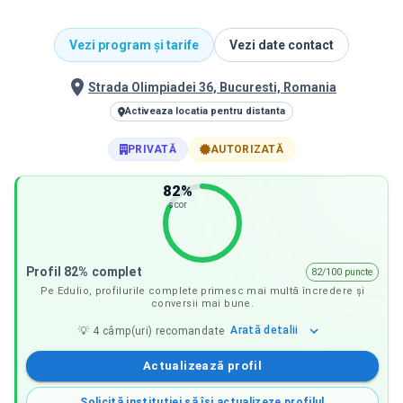
Vezi program și tarife
Vezi date contact
Strada Olimpiadei 36, Bucuresti, Romania
Activeaza locatia pentru distanta
PRIVATĂ
AUTORIZATĂ
82
%
scor
Profil 82% complet
82/100 puncte
Pe Edulio, profilurile complete primesc mai multă încredere și
conversii mai bune.
Arată
detalii
💡
4
câmp(uri) recomandate
Actualizează profil
Solicită instituției să își actualizeze profilul