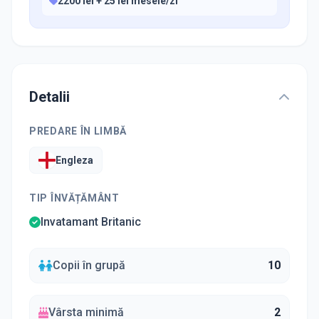
2200 lei + 25 lei mesele/zi
Detalii
PREDARE ÎN LIMBĂ
Engleza
TIP ÎNVĂȚĂMÂNT
Invatamant Britanic
Copii în grupă
10
Vârsta minimă
2