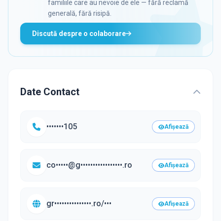
familiile care au nevoie de ele — fără reclamă
generală, fără risipă.
Discută despre o colaborare
Date Contact
•••••••105
Afișează
co•••••@g•••••••••••••••••.ro
Afișează
gr•••••••••••••••.ro/•••
Afișează