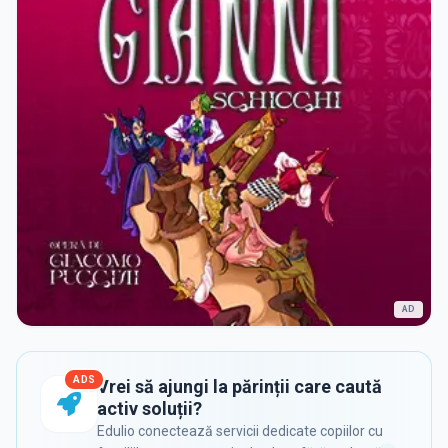
AD
ADS
Vrei să ajungi la părinții care caută
activ soluții?
Edulio conectează servicii dedicate copiilor cu