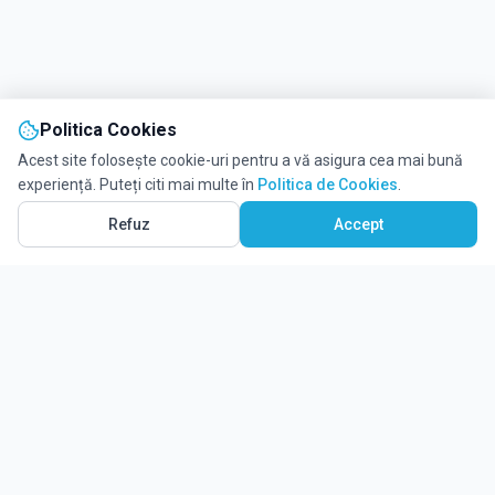
Politica Cookies
Acest site folosește cookie-uri pentru a vă asigura cea mai bună
experiență. Puteți citi mai multe în
Politica de Cookies
.
Refuz
Accept
Ghidul tău complet pentru educație.
Găsește locul potrivit pentru viitorul copilului tău.