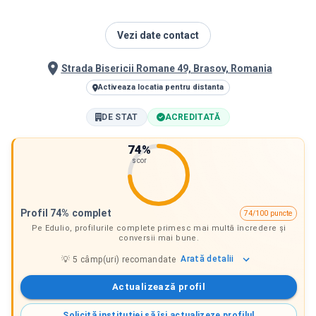
Vezi date contact
Strada Bisericii Romane 49, Brasov, Romania
Activeaza locatia pentru distanta
DE STAT
ACREDITATĂ
74
%
scor
Profil 74% complet
74/100 puncte
Pe Edulio, profilurile complete primesc mai multă încredere și
conversii mai bune.
Arată
detalii
💡
5
câmp(uri) recomandate
Actualizează profil
Solicită instituției să își actualizeze profilul