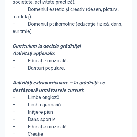
societate, activitate practică);
– Domeniul estetic şi creativ (desen, pictură,
modelaj);
– Domeniul psihomotric (educaţie fizică, dans,
euritmie).
Curriculum la decizia grădiniţei
Activităţi opţionale:
– Educaţie muzicală;
– Dansuri populare.
Activităţi extracurriculare – în grădiniţă se
desfăşoară următoarele cursuri:
– Limba engleză
– Limba germană
– Iniţiere pian
– Dans sportiv
– Educaţie muzicală
– Creaţie