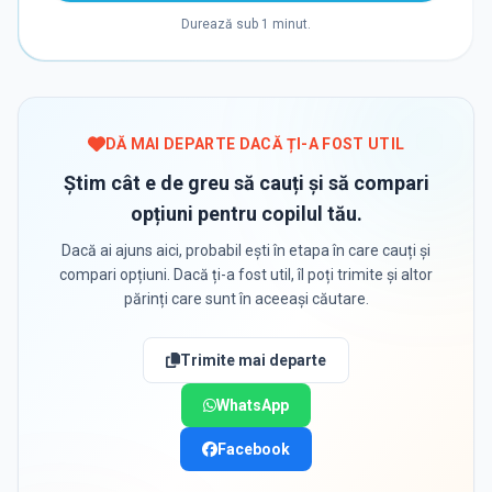
Durează sub 1 minut.
DĂ MAI DEPARTE DACĂ ȚI-A FOST UTIL
Știm cât e de greu să cauți și să compari
opțiuni pentru copilul tău.
Dacă ai ajuns aici, probabil ești în etapa în care cauți și
compari opțiuni. Dacă ți-a fost util, îl poți trimite și altor
părinți care sunt în aceeași căutare.
Trimite mai departe
WhatsApp
Facebook