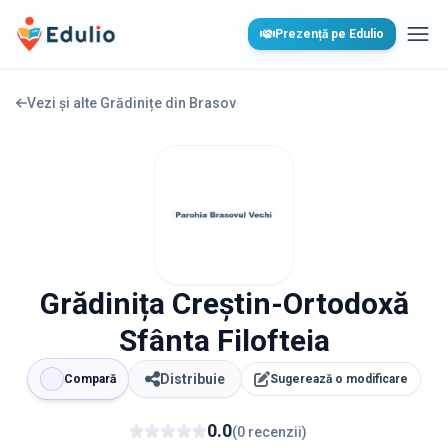
Edulio
Prezență pe Edulio
Desc
Vezi și alte Grădinițe din
Brasov
Grădinița Creștin-Ortodoxă
Sfânta Filofteia
Distribuie
Compară
Sugerează o modificare
0.0
(
0
recenzii
)