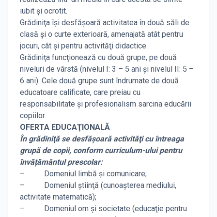
iubit şi ocrotit.
Grădiniţa îşi desfăşoară activitatea în două săli de
clasă şi o curte exterioară, amenajată atât pentru
jocuri, cât şi pentru activităţi didactice.
Grădiniţa funcţionează cu două grupe, pe două
niveluri de vârstă (nivelul I: 3 – 5 ani şi nivelul II: 5 –
6 ani). Cele două grupe sunt îndrumate de două
educatoare calificate, care preiau cu
responsabilitate şi profesionalism sarcina educării
copiilor.
OFERTA EDUCAŢIONALĂ
În grădiniţă se desfăşoară activităţi cu întreaga
grupă de copii, conform curriculum-ului pentru
învățământul prescolar:
– Domeniul limbă şi comunicare;
– Domeniul ştiinţă (cunoaşterea mediului,
activitate matematică);
– Domeniul om şi societate (educaţie pentru