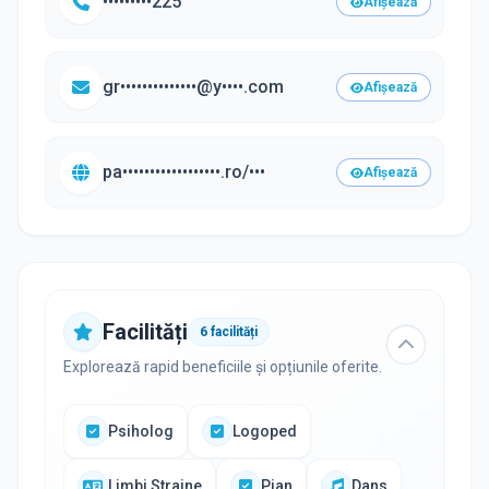
•••••••••225
Afișează
gr••••••••••••••@y••••.com
Afișează
pa••••••••••••••••••.ro/•••
Afișează
Facilități
6
facilități
Explorează rapid beneficiile și opțiunile oferite.
Psiholog
Logoped
Limbi Straine
Pian
Dans