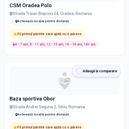
CSM Oradea Polo
Organizarea și planificarea învățării
5
Strada Traian Blajovici 24, Oradea, Romania
Activează locația pentru distanță
Atletism
4
Fii primul părinte care ajută cu o părere
Educație nonformală
4
4 - 7 ani, 8 - 11 ani, 12 - 15 ani, 16 - 18 ani, 18+ ani
Gestionarea emoțiilor
4
Istorie și Cultură
4
Adaugă la comparare
Moda și Design Vestimentar
4
Baza sportiva Obor
Psihologie și Dezvoltare Personală
4
Strada Andrei Saguna 2, Sibiu, Romania
Activează locația pentru distanță
Ski
4
Fii primul părinte care ajută cu o părere