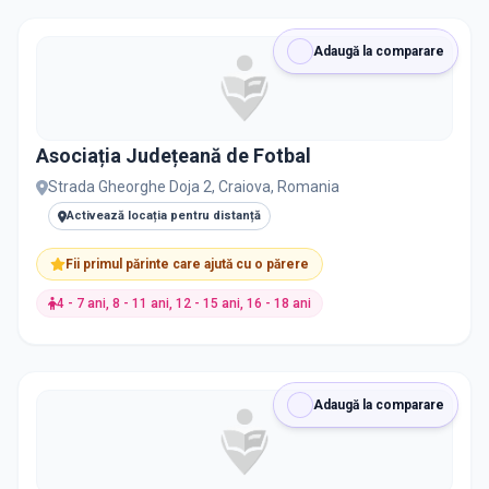
Gimnastică
12
Adaugă la comparare
Actorie
11
Educație Antreprenorială
11
Asociația Județeană de Fotbal
Strada Gheorghe Doja 2, Craiova, Romania
Română
11
Activează locația pentru distanță
Dans / Miscare Scenica
9
Fii primul părinte care ajută cu o părere
Arte Plastice și Design
7
4 - 7 ani, 8 - 11 ani, 12 - 15 ani, 16 - 18 ani
Baschet
6
Adaugă la comparare
Educație Financiara
5
Japoneză
5