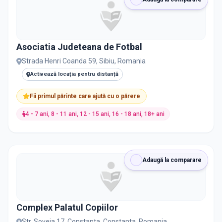
Saxofon
3
Ciclism
2
Asociatia Judeteana de Fotbal
Strada Henri Coanda 59, Sibiu, Romania
Handbal
2
Activează locația pentru distanță
Kickboxing
2
Fii primul părinte care ajută cu o părere
4 - 7 ani, 8 - 11 ani, 12 - 15 ani, 16 - 18 ani, 18+ ani
Rusă
2
Calcul pe Soroban
1
Adaugă la comparare
Cor
1
Creație
1
Complex Palatul Copiilor
Desen / Pictură
1
Str. Soveja 17, Constanta, Constanta, Romania