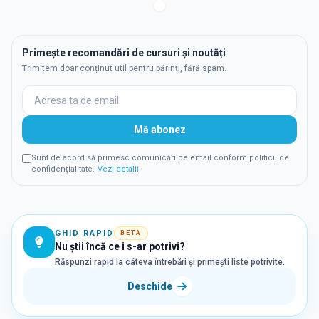
Rugby
1
Terapie asistată digital
1
Primește recomandări de cursuri și noutăți
Trimitem doar conținut util pentru părinți, fără spam.
Mă abonez
Sunt de acord să primesc comunicări pe email conform politicii de
confidențialitate.
Vezi detalii
GHID RAPID
BETA
Nu știi încă ce i s-ar potrivi?
Răspunzi rapid la câteva întrebări și primești liste potrivite.
Deschide