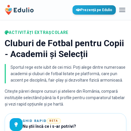
Edulio
Prezență pe Edulio
Desc
ACTIVITĂȚI EXTRAȘCOLARE
Cluburi de Fotbal pentru Copii
- Academii și Selecții
Sportul rege este iubit de cei mici. Poți alege dintre numeroase
academii și cluburi de fotbal listate pe platformă, care pun
accent pe disciplină, fair-play și dezvoltare fizică armonioasă.
Citește păreri despre cursuri și ateliere din România, compară
instituțiile selectând până la 4 profile pentru comparatorul tabelar
și vezi rapid opțiunile și pe hartă.
GHID RAPID
BETA
Nu știi încă ce i s-ar potrivi?