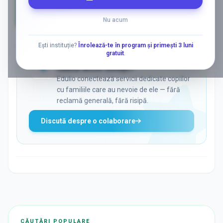
Nu acum
AD
Ești instituție?
Înrolează-te în program și primești 3 luni
gratuit
.
ADS
Vrei să ajungi la părinții care
caută activ soluții?
Edulio conectează servicii dedicate copiilor
cu familiile care au nevoie de ele — fără
reclamă generală, fără risipă.
Discută despre o colaborare
CĂUTĂRI POPULARE