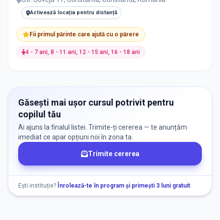
Activează locația pentru distanță
Echitație/Călărie
1
Fii primul părinte care ajută cu o părere
Gastronomie și Culinare
1
4 - 7 ani, 8 - 11 ani, 12 - 15 ani, 16 - 18 ani
Hidrokinetoterapie
1
Karting
1
Găsești mai ușor cursul potrivit pentru
copilul tău
Patinaj
1
Ai ajuns la finalul listei. Trimite-ți cererea — te anunțăm
imediat ce apar opțiuni noi în zona ta.
Polo
1
Trimite cererea
Proiectare și imprimare 3D
1
Ești instituție?
Înrolează-te în program și primești 3 luni gratuit
.
Recuperare Medicală
1