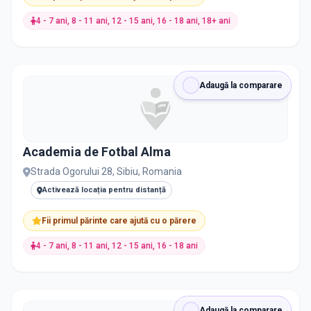
Tenis de masă
4
4 - 7 ani, 8 - 11 ani, 12 - 15 ani, 16 - 18 ani, 18+ ani
Volei
4
Biologie și Zoologie
3
Adaugă la comparare
Box
3
Chineză
3
Academia de Fotbal Alma
Strada Ogorului 28, Sibiu, Romania
Dezvoltare Personală
3
Activează locația pentru distanță
Escaladă și Bouldering
3
Fii primul părinte care ajută cu o părere
4 - 7 ani, 8 - 11 ani, 12 - 15 ani, 16 - 18 ani
Jurnalism și Comunicare
3
Kinetoterapie
3
Adaugă la comparare