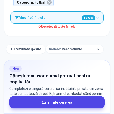
Categorii
:
Fotbal
Modifică filtrele
1
active
Resetează toate filtrele
ORAȘ / ZONĂ
Găsește lângă mine
10 rezultate găsite
Sortare:
Nou
CATEGORII
Găsești mai ușor cursul potrivit pentru
copilul tău
Selectează Categorii
1 selectate
Completezi o singură cerere, iar instituțiile private din zona
ta te contactează direct. Ești primul contactat când pornim.
Trimite cererea