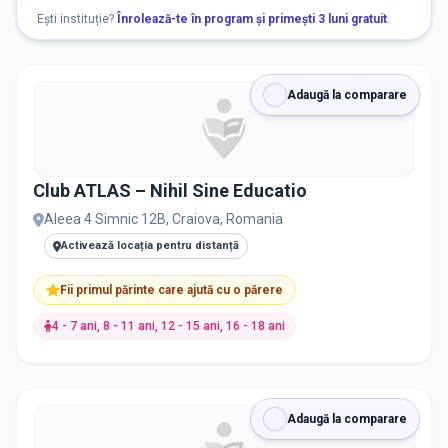
Fotbal
10
Ești instituție?
Înrolează-te în program și primești 3 luni gratuit
.
Engleză
80
Adaugă la comparare
Programare
63
Dans
56
Club ATLAS – Nihil Sine Educatio
Germană
45
Aleea 4 Simnic 12B, Craiova, Romania
Activează locația pentru distanță
Karate și Arte Marțiale
36
Fii primul părinte care ajută cu o părere
Robotică
36
4 - 7 ani, 8 - 11 ani, 12 - 15 ani, 16 - 18 ani
Arte
35
Fotbal
Adaugă la comparare
Desen / Pictura
33