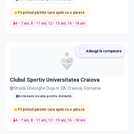
Nu există informații despre job-uri
Fii primul părinte care ajută cu o părere
Teatru
16
4 - 7 ani, 8 - 11 ani, 12 - 15 ani, 16 - 18 ani
Tenis
16
Spaniolă
15
Adaugă la comparare
Șah
15
Italiană
14
Clubul Sportiv Universitatea Craiova
Strada Gheorghe Doja nr 2A, Craiova, Romania
Aritmetică mentală
13
Activează locația pentru distanță
Vioara
13
Fii primul părinte care ajută cu o părere
4 - 7 ani, 8 - 11 ani, 12 - 15 ani, 16 - 18 ani
Științe și Explorare
13