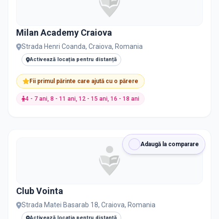
Franceză
31
GRUPA DE VÂRSTĂ
Milan Academy Craiova
Teorie Muzicala
30
Strada Henri Coanda, Craiova, Romania
Vârstă
Activează locația pentru distanță
Înot
28
Fii primul părinte care ajută cu o părere
NEVOI SPECIALE
Canto
26
4 - 7 ani, 8 - 11 ani, 12 - 15 ani, 16 - 18 ani
Nevoi Speciale
Balet
24
Pian
23
Adaugă la comparare
DISPONIBILITATE
Chitara
20
Nu există informații despre locuri libere
Club Vointa
Dezvoltare Personala
20
Strada Matei Basarab 18, Craiova, Romania
Matematica
20
RECRUTARE
Activează locația pentru distanță