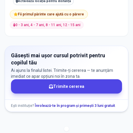
Activează locația pentru distanță
Fii primul părinte care ajută cu o părere
0 - 3 ani, 4 - 7 ani, 8 - 11 ani, 12 - 15 ani
Găsești mai ușor cursul potrivit pentru
copilul tău
Ai ajuns la finalul listei. Trimite-ți cererea — te anunțăm
imediat ce apar opțiuni noi în zona ta.
Trimite cererea
Ești instituție?
Înrolează-te în program și primești 3 luni gratuit
.