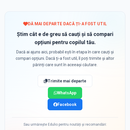
DĂ MAI DEPARTE DACĂ ȚI-A FOST UTIL
Știm cât e de greu să cauți și să compari
opțiuni pentru copilul tău.
Dacă ai ajuns aici, probabil ești în etapa în care cauți și
compari opțiuni. Dacă ți-a fost util, îl poți trimite și altor
părinți care sunt în aceeași căutare.
Trimite mai departe
WhatsApp
Facebook
Sau urmărește Edulio pentru noutăți și recomandări: