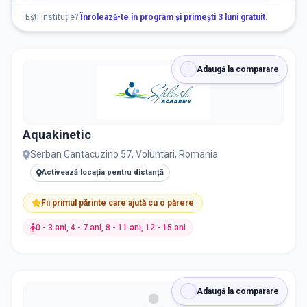
Vârstă
Ești instituție?
Înrolează-te în program și primești 3 luni gratuit
.
NEVOI SPECIALE
Adaugă la comparare
Nevoi Speciale
Aquakinetic
Serban Cantacuzino 57, Voluntari, Romania
DISPONIBILITATE
Activează locația pentru distanță
Nu există informații despre locuri libere
Fii primul părinte care ajută cu o părere
0 - 3 ani, 4 - 7 ani, 8 - 11 ani, 12 - 15 ani
RECRUTARE
Nu există informații despre job-uri
Adaugă la comparare