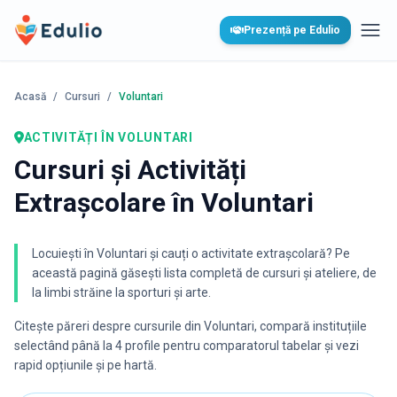
Edulio
Prezență pe Edulio
Desc
Acasă
/
Cursuri
/
Voluntari
ACTIVITĂȚI
ÎN VOLUNTARI
Cursuri și Activități
Extrașcolare în Voluntari
Locuiești în Voluntari și cauți o activitate extrașcolară? Pe
această pagină găsești lista completă de cursuri și ateliere, de
la limbi străine la sporturi și arte.
Citește păreri despre cursurile din
Voluntari
, compară instituțiile
selectând până la 4 profile pentru comparatorul tabelar și vezi
rapid opțiunile și pe hartă.