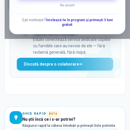
Nu acum
AD
Ești instituție?
Înrolează-te în program și primești 3 luni
gratuit
.
ADS
Vrei să ajungi la părinții care
caută activ soluții?
Edulio conectează servicii dedicate copiilor
cu familiile care au nevoie de ele — fără
reclamă generală, fără risipă.
Discută despre o colaborare
GHID RAPID
BETA
Nu știi încă ce i s-ar potrivi?
Răspunzi rapid la câteva întrebări și primești liste potrivite.