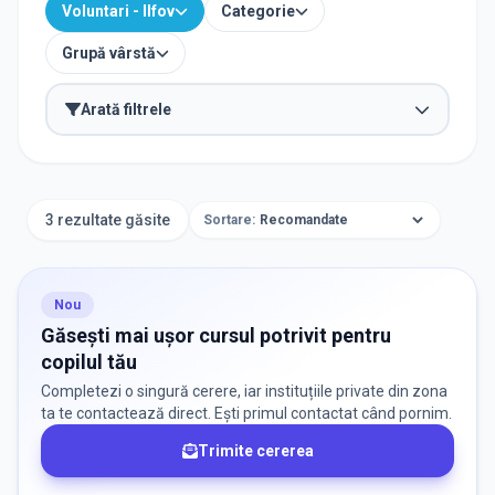
Voluntari - Ilfov
Categorie
Grupă vârstă
Arată filtrele
ORAȘ / ZONĂ
Găsește lângă mine
3 rezultate găsite
Sortare:
Nou
CATEGORII
Găsești mai ușor cursul potrivit pentru
copilul tău
Selectează Categorii
Selectează
Completezi o singură cerere, iar instituțiile private din zona
ta te contactează direct. Ești primul contactat când pornim.
Trimite cererea
GRUPA DE VÂRSTĂ