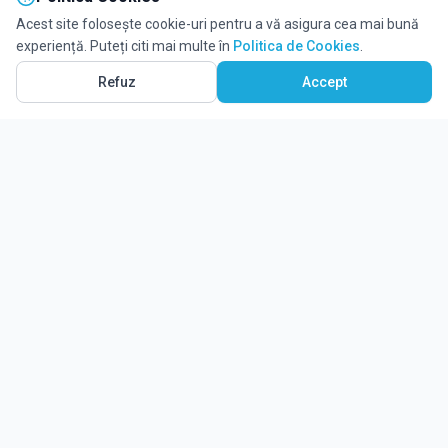
Acest site folosește cookie-uri pentru a vă asigura cea mai bună
experiență. Puteți citi mai multe în
Politica de Cookies
.
Refuz
Accept
Ghidul tău complet pentru educație.
Găsește locul potrivit pentru viitorul copilului tău.
Noutăți
Despre Edulio
Cum Funcționează Edulio
Pentru instituții
Termeni și condiții
Contact Edulio
Politica de Cookies
Setări cookies