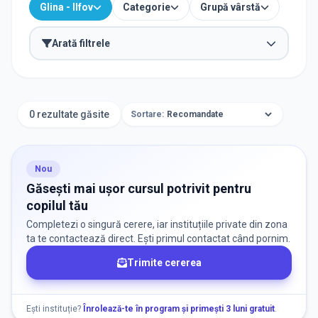
Glina - Ilfov
Categorie
Grupă vârstă
Arată filtrele
ORAȘ / ZONĂ
Găsește lângă mine
0 rezultate găsite
Sortare:
Nou
CATEGORII
Găsești mai ușor cursul potrivit pentru
copilul tău
Selectează Categorii
Selectează
Completezi o singură cerere, iar instituțiile private din zona
ta te contactează direct. Ești primul contactat când pornim.
Trimite cererea
GRUPA DE VÂRSTĂ
Vârstă
Ești instituție?
Înrolează-te în program și primești 3 luni gratuit
.