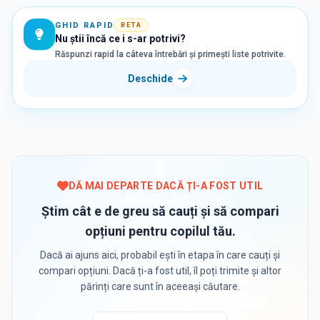
GHID RAPID
BETA
Nu știi încă ce i s-ar potrivi?
Răspunzi rapid la câteva întrebări și primești liste potrivite.
Deschide
DĂ MAI DEPARTE DACĂ ȚI-A FOST UTIL
Știm cât e de greu să cauți și să compari
opțiuni pentru copilul tău.
Dacă ai ajuns aici, probabil ești în etapa în care cauți și
compari opțiuni. Dacă ți-a fost util, îl poți trimite și altor
părinți care sunt în aceeași căutare.