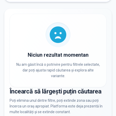
NEVOI SPECIALE
Nevoi Speciale
Niciun rezultat momentan
DISPONIBILITATE
Nu am găsit încă o potrivire pentru filtrele selectate,
Nu există informații despre locuri libere
dar poți ajusta rapid căutarea și explora alte
variante.
RECRUTARE
Încearcă să lărgești puțin căutarea
Nu există informații despre job-uri
Poți elimina unul dintre filtre, poți extinde zona sau poți
încerca un oraș apropiat. Platforma este deja prezentă în
multe localități și se extinde constant.