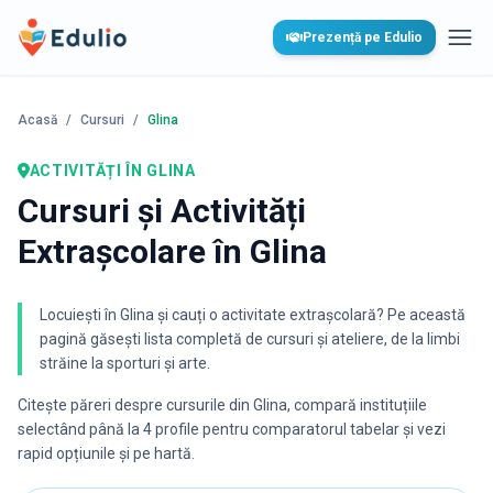
Edulio
Prezență pe Edulio
Desc
Acasă
/
Cursuri
/
Glina
ACTIVITĂȚI
ÎN GLINA
Cursuri și Activități
Extrașcolare în Glina
Locuiești în Glina și cauți o activitate extrașcolară? Pe această
pagină găsești lista completă de cursuri și ateliere, de la limbi
străine la sporturi și arte.
Citește păreri despre cursurile din
Glina
, compară instituțiile
selectând până la 4 profile pentru comparatorul tabelar și vezi
rapid opțiunile și pe hartă.