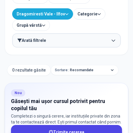
Dragomiresti Vale - Ilfov
Categorie
Grupă vârstă
Arată filtrele
ORAȘ / ZONĂ
Găsește lângă mine
0 rezultate găsite
Sortare:
Nou
CATEGORII
Găsești mai ușor cursul potrivit pentru
copilul tău
Selectează Categorii
Selectează
Completezi o singură cerere, iar instituțiile private din zona
ta te contactează direct. Ești primul contactat când pornim.
Trimite cererea