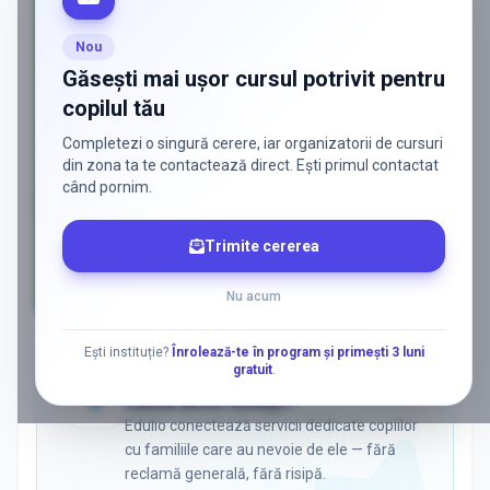
Nou
Găsești mai ușor cursul potrivit pentru
copilul tău
Completezi o singură cerere, iar organizatorii de cursuri
din zona ta te contactează direct. Ești primul contactat
când pornim.
Trimite cererea
Nu acum
AD
Ești instituție?
Înrolează-te în program și primești 3 luni
gratuit
.
ADS
Vrei să ajungi la părinții care
caută activ soluții?
Edulio conectează servicii dedicate copiilor
cu familiile care au nevoie de ele — fără
reclamă generală, fără risipă.