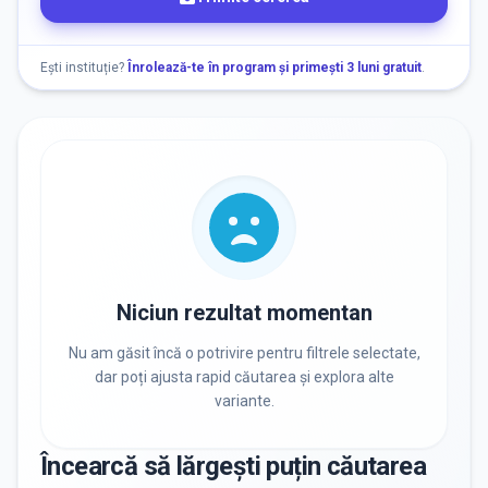
GRUPA DE VÂRSTĂ
Vârstă
Ești instituție?
Înrolează-te în program și primești 3 luni gratuit
.
NEVOI SPECIALE
Nevoi Speciale
Niciun rezultat momentan
DISPONIBILITATE
Nu am găsit încă o potrivire pentru filtrele selectate,
Nu există informații despre locuri libere
dar poți ajusta rapid căutarea și explora alte
variante.
RECRUTARE
Încearcă să lărgești puțin căutarea
Nu există informații despre job-uri