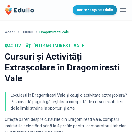
Edulio
Prezență pe Edulio
Desc
Acasă
/
Cursuri
/
Dragomiresti Vale
ACTIVITĂȚI
ÎN DRAGOMIRESTI VALE
Cursuri și Activități
Extrașcolare în Dragomiresti
Vale
Locuiești în Dragomiresti Vale și cauți o activitate extrașcolară?
Pe această pagină găsești lista completă de cursuri și ateliere,
de la limbi străine la sporturi și arte.
Citește păreri despre cursurile din
Dragomiresti Vale
, compară
instituțiile selectând până la 4 profile pentru comparatorul tabelar