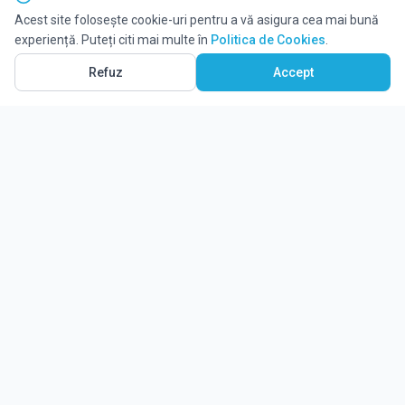
Acest site folosește cookie-uri pentru a vă asigura cea mai bună
experiență. Puteți citi mai multe în
Politica de Cookies
.
Refuz
Accept
Ghidul tău complet pentru educație.
Găsește locul potrivit pentru viitorul copilului tău.
Noutăți
Despre Edulio
Cum Funcționează Edulio
Pentru instituții
Termeni și condiții
Contact Edulio
Politica de Cookies
Setări cookies