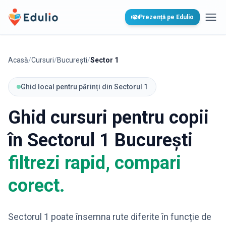
Edulio
Prezență pe Edulio
Desc
Acasă
/
Cursuri
/
București
/
Sector 1
Ghid local pentru părinți din Sectorul 1
Ghid cursuri pentru copii
în Sectorul 1 București
filtrezi rapid, compari
corect.
Sectorul 1 poate însemna rute diferite în funcție de