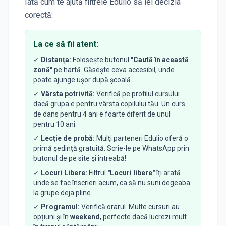
Iată cum te ajută filtrele Edulio să iei decizia
corectă:
La ce să fii atent:
✓
Distanța:
Folosește butonul
"Caută în această
zonă"
pe hartă. Găsește ceva accesibil, unde
poate ajunge ușor după școală.
✓
Vârsta potrivită:
Verifică pe profilul cursului
dacă grupa e pentru vârsta copilului tău. Un curs
de dans pentru 4 ani e foarte diferit de unul
pentru 10 ani.
✓
Lecție de probă:
Mulți parteneri Edulio oferă o
primă ședință gratuită. Scrie-le pe WhatsApp prin
butonul de pe site și întreabă!
✓
Locuri Libere:
Filtrul
"Locuri libere"
îți arată
unde se fac înscrieri acum, ca să nu suni degeaba
la grupe deja pline.
✓
Programul:
Verifică orarul. Multe cursuri au
opțiuni și în
weekend
, perfecte dacă lucrezi mult