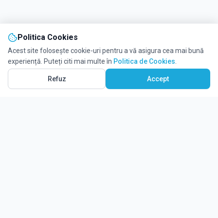
Politica Cookies
Acest site folosește cookie-uri pentru a vă asigura cea mai bună
experiență. Puteți citi mai multe în
Politica de Cookies
.
Refuz
Accept
Ghidul tău complet pentru educație.
Găsește locul potrivit pentru viitorul copilului tău.