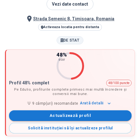
Vezi date contact
Strada Semenic 8, Timisoara, Romania
Activeaza locatia pentru distanta
DE STAT
48
%
scor
Profil 48% complet
48/100 puncte
Pe Edulio, profilurile complete primesc mai multă încredere și
conversii mai bune.
Arată
detalii
💡
9
câmp(uri) recomandate
Actualizează profil
Solicită instituției să își actualizeze profilul