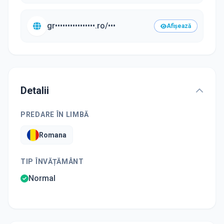
gr••••••••••••••••.ro/•••
Afișează
Detalii
PREDARE ÎN LIMBĂ
Romana
TIP ÎNVĂȚĂMÂNT
Normal