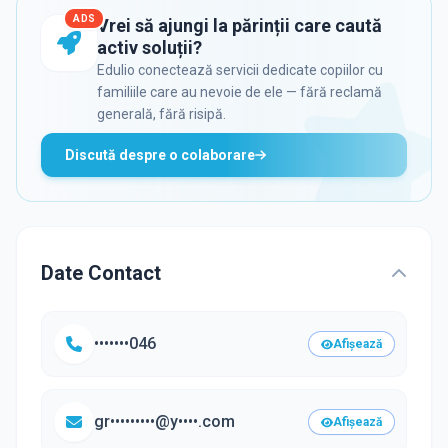
ADS
Vrei să ajungi la părinții care caută
activ soluții?
Edulio conectează servicii dedicate copiilor cu
familiile care au nevoie de ele — fără reclamă
generală, fără risipă.
Discută despre o colaborare
Date Contact
•••••••046
Afișează
gr•••••••••@y••••.com
Afișează