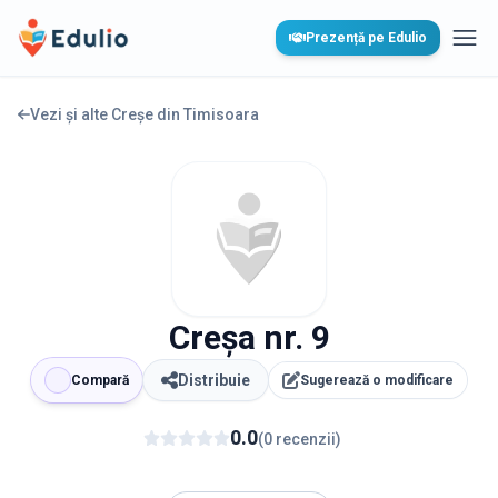
Edulio
Prezență pe Edulio
Desc
Vezi și alte Creșe din
Timisoara
Creșa nr. 9
Distribuie
Compară
Sugerează o modificare
0.0
(
0
recenzii
)