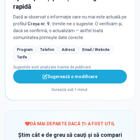
rapidă
Dacă ai observat o informație care nu mai este actuală pe
profilul
Creșa nr. 9
, trimite-ne o sugestie. O verificăm și,
dacă se confirmă, o actualizăm — astfel toată
comunitatea primește date corecte.
Program
Telefon
Adresă
Email / Website
Tarife
Sugestiile sunt analizate înainte de publicare.
Sugerează o modificare
Durează sub 1 minut.
DĂ MAI DEPARTE DACĂ ȚI-A FOST UTIL
Știm cât e de greu să cauți și să compari