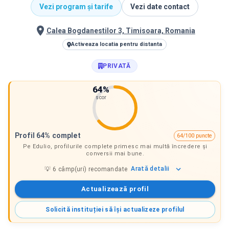
Vezi program și tarife
Vezi date contact
Calea Bogdanestilor 3, Timisoara, Romania
Activeaza locatia pentru distanta
PRIVATĂ
64
%
scor
Profil 64% complet
64/100 puncte
Pe Edulio, profilurile complete primesc mai multă încredere și
conversii mai bune.
Arată
detalii
💡
6
câmp(uri) recomandate
Actualizează profil
Solicită instituției să își actualizeze profilul