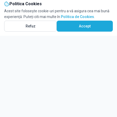
Politica Cookies
Acest site folosește cookie-uri pentru a vă asigura cea mai bună
experiență. Puteți citi mai multe în
Politica de Cookies
.
Refuz
Accept
Ghidul tău complet pentru educație.
Găsește locul potrivit pentru viitorul copilului tău.
Noutăți
Despre Edulio
Cum Funcționează Edulio
Pentru instituții
Termeni și condiții
Contact Edulio
Politica de Cookies
Setări cookies