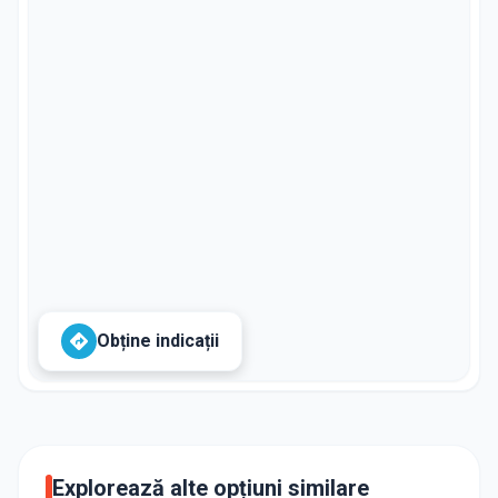
Obține indicații
Explorează alte opțiuni similare