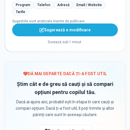
Program
Telefon
Adresă
Email / Website
Tarife
Sugestiile sunt analizate înainte de publicare.
Sugerează o modificare
Durează sub 1 minut.
DĂ MAI DEPARTE DACĂ ȚI-A FOST UTIL
Știm cât e de greu să cauți și să compari
opțiuni pentru copilul tău.
Dacă ai ajuns aici, probabil ești în etapa în care cauți și
compari opțiuni. Dacă ți-a fost util, îl poți trimite și altor
părinți care sunt în aceeași căutare.