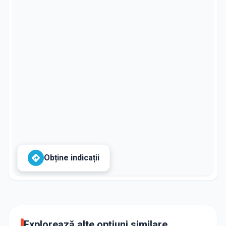
Obține indicații
Explorează alte opțiuni similare