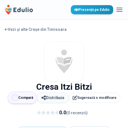
Edulio
Prezență pe Edulio
Desc
Vezi și alte Creșe din
Timisoara
Cresa Itzi Bitzi
Distribuie
Compară
Sugerează o modificare
0.0
(
0
recenzii
)