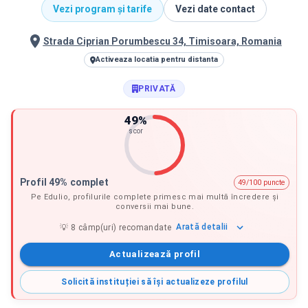
Vezi program și tarife
Vezi date contact
Strada Ciprian Porumbescu 34, Timisoara, Romania
Activeaza locatia pentru distanta
PRIVATĂ
49
%
scor
Profil 49% complet
49/100 puncte
Pe Edulio, profilurile complete primesc mai multă încredere și
conversii mai bune.
Arată
detalii
💡
8
câmp(uri) recomandate
Actualizează profil
Solicită instituției să își actualizeze profilul