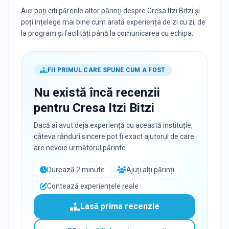
Aici poți citi părerile altor părinți despre Cresa Itzi Bitzi și
poți înțelege mai bine cum arată experiența de zi cu zi, de
la program și facilități până la comunicarea cu echipa.
FII PRIMUL CARE SPUNE CUM A FOST
Nu există încă recenzii
pentru
Cresa Itzi Bitzi
Dacă ai avut deja experiență cu această instituție,
câteva rânduri sincere pot fi exact ajutorul de care
are nevoie următorul părinte.
Durează 2 minute
Ajuți alți părinți
Contează experiențele reale
Lasă prima recenzie