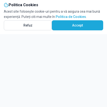
Politica Cookies
Acest site folosește cookie-uri pentru a vă asigura cea mai bună
experiență. Puteți citi mai multe în
Politica de Cookies
.
Refuz
Accept
Ghidul tău complet pentru educație.
Găsește locul potrivit pentru viitorul copilului tău.
Noutăți
Despre Edulio
Cum Funcționează Edulio
Pentru instituții
Termeni și condiții
Contact Edulio
Politica de Cookies
Setări cookies