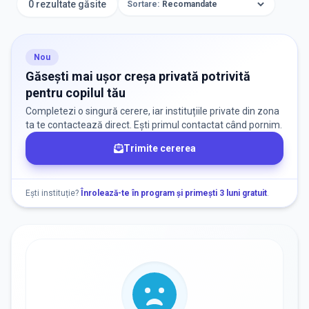
0 rezultate găsite
Sortare:
ORAȘ / ZONĂ
Găsește lângă mine
Nou
Găsești mai ușor creșa privată potrivită
pentru copilul tău
Completezi o singură cerere, iar instituțiile private din zona
ta te contactează direct. Ești primul contactat când pornim.
Trimite cererea
DISPONIBILITATE
Nu există informații despre locuri libere
Ești instituție?
Înrolează-te în program și primești 3 luni gratuit
.
RECRUTARE
Nu există informații despre job-uri