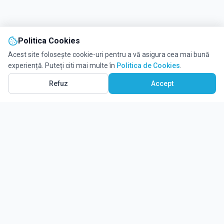
Politica Cookies
Acest site folosește cookie-uri pentru a vă asigura cea mai bună
experiență. Puteți citi mai multe în
Politica de Cookies
.
Refuz
Accept
Ghidul tău complet pentru educație.
Găsește locul potrivit pentru viitorul copilului tău.