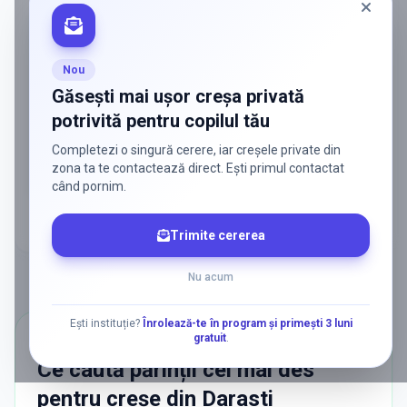
ADS
Vrei să ajungi la părinții care
caută activ soluții?
Nou
Edulio conectează servicii dedicate copiilor
Găsești mai ușor creșa privată
cu familiile care au nevoie de ele — fără
potrivită pentru copilul tău
reclamă generală, fără risipă.
Completezi o singură cerere, iar creșele private din
Discută despre o colaborare
zona ta te contactează direct. Ești primul contactat
când pornim.
Trimite cererea
Nu acum
Ești instituție?
Înrolează-te în program și primești 3 luni
gratuit
.
CĂUTĂRI POPULARE
Ce caută părinții cel mai des
pentru
creșe
din
Darasti