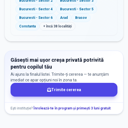
Bucuresti - Sector 2
Bucuresti - Sector 3
Bucuresti - Sector 4
Bucuresti - Sector 5
Bucuresti - Sector 6
Arad
Brasov
Constanta
+ încă
38
localități
Găsești mai ușor creșa privată potrivită
pentru copilul tău
Ai ajuns la finalul listei. Trimite-ți cererea — te anunțăm
imediat ce apar opțiuni noi în zona ta.
Trimite cererea
Ești instituție?
Înrolează-te în program și primești 3 luni gratuit
.