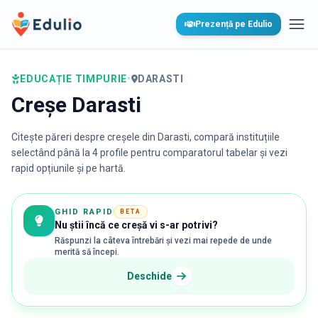
Edulio
Prezență pe Edulio
Desc
EDUCAȚIE TIMPURIE
•
DARASTI
Creșe Darasti
Citește păreri despre creșele din
Darasti
, compară instituțiile
selectând până la 4 profile pentru comparatorul tabelar și vezi
rapid opțiunile și pe hartă.
GHID RAPID
BETA
Nu știi încă ce creșă vi s-ar potrivi?
Răspunzi la câteva întrebări și vezi mai repede de unde
merită să începi.
Deschide