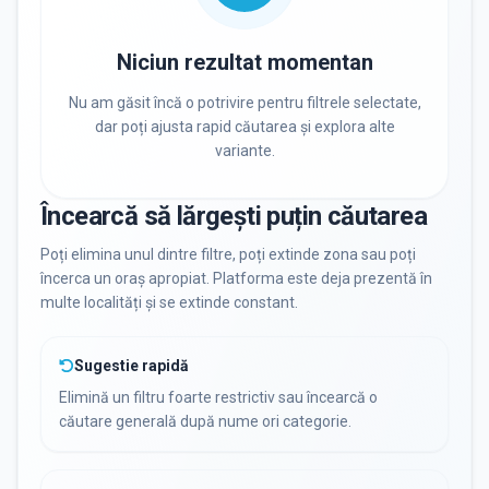
PRIVAT / DE STAT
Toate
Private
De stat
Niciun rezultat momentan
Nu am găsit încă o potrivire pentru filtrele selectate,
dar poți ajusta rapid căutarea și explora alte
variante.
Toate Filtrele
METODOLOGIE, LIMBĂ, FACILITĂȚI
Încearcă să lărgești puțin căutarea
Poți elimina unul dintre filtre, poți extinde zona sau poți
încerca un oraș apropiat. Platforma este deja prezentă în
multe localități și se extinde constant.
Sugestie rapidă
Elimină un filtru foarte restrictiv sau încearcă o
căutare generală după nume ori categorie.