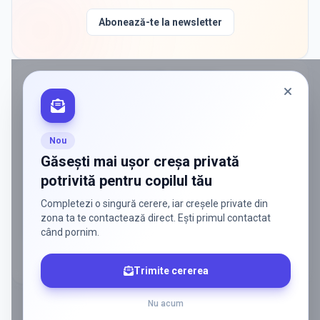
Abonează-te la newsletter
PROMOVAT ÎN
COPACENI
ADS
Vrei să ajungi la părinții care
caută activ soluții?
Nou
Edulio conectează servicii dedicate copiilor
Găsești mai ușor creșa privată
cu familiile care au nevoie de ele — fără
potrivită pentru copilul tău
reclamă generală, fără risipă.
Completezi o singură cerere, iar creșele private din
Discută despre o colaborare
zona ta te contactează direct. Ești primul contactat
când pornim.
Trimite cererea
Nu acum