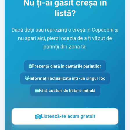
Nu ți-ai găsit creșa în
listă?
Dacă deții sau reprezinți o creșă in Copaceni și
nu apari aici, pierzi ocazia de a fi văzut de
părinții din zona ta.
Prezență clară în căutările părinților
Informații actualizate într-un singur loc
Fără costuri de listare inițială
Listează-te acum gratuit