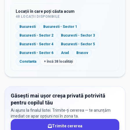
Locații în care poți căuta acum
48
LOCAȚII DISPONIBILE
Bucuresti
Bucuresti - Sector 1
Bucuresti - Sector 2
Bucuresti - Sector 3
Bucuresti - Sector 4
Bucuresti - Sector 5
Bucuresti - Sector 6
Arad
Brasov
Constanta
+ încă
38
localități
Găsești mai ușor creșa privată potrivită
pentru copilul tău
Ai ajuns la finalul listei. Trimite-ți cererea — te anunțăm
imediat ce apar opțiuni noi în zona ta.
Trimite cererea