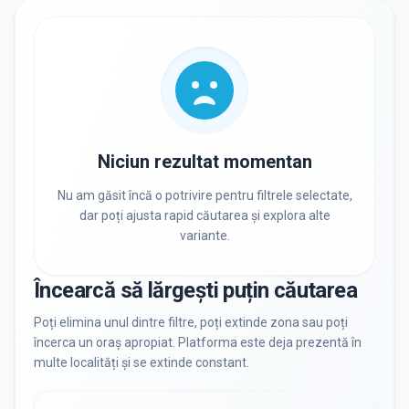
RECRUTARE
Nu există informații despre job-uri
PRIVAT / DE STAT
Toate
Private
De stat
Niciun rezultat momentan
Nu am găsit încă o potrivire pentru filtrele selectate,
dar poți ajusta rapid căutarea și explora alte
variante.
Toate Filtrele
METODOLOGIE, LIMBĂ, FACILITĂȚI
Încearcă să lărgești puțin căutarea
Resetează filtrele
Poți elimina unul dintre filtre, poți extinde zona sau poți
încerca un oraș apropiat. Platforma este deja prezentă în
multe localități și se extinde constant.