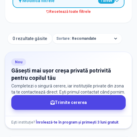
Modifică filtrele
1
active
Resetează toate filtrele
TIP INSTITUȚIE
Creșe
0 rezultate găsite
Sortare:
ORAȘ / ZONĂ
Găsește lângă mine
Nou
Găsești mai ușor creșa privată potrivită
pentru copilul tău
Completezi o singură cerere, iar instituțiile private din zona
ta te contactează direct. Ești primul contactat când pornim.
Trimite cererea
DISPONIBILITATE
Nu există informații despre locuri libere
Ești instituție?
Înrolează-te în program și primești 3 luni gratuit
.