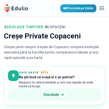
Edulio
Prezență pe Edulio
Desc
EDUCAȚIE TIMPURIE
•
COPACENI
Creșe Private Copaceni
Citește păreri despre creșele din
Copaceni
, compară instituțiile
selectând până la 4 profile pentru comparatorul tabelar și vezi
rapid opțiunile și pe hartă.
GHID RAPID
BETA
Nu știi încă ce creșă vi s-ar potrivi?
Răspunzi la câteva întrebări și vezi mai repede de unde
merită să începi.
Deschide