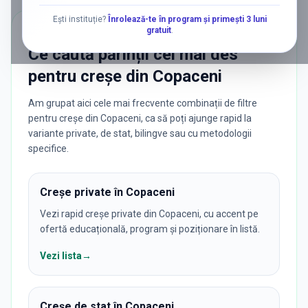
Ești instituție?
Înrolează-te în program și primești 3 luni
gratuit
.
CĂUTĂRI POPULARE
Ce caută părinții cel mai des
pentru
creșe
din
Copaceni
Am grupat aici cele mai frecvente combinații de filtre
pentru creșe din Copaceni, ca să poți ajunge rapid la
variante private, de stat, bilingve sau cu metodologii
specifice.
Creșe private în Copaceni
Vezi rapid creșe private din Copaceni, cu accent pe
ofertă educațională, program și poziționare în listă.
Vezi lista
→
Creșe de stat în Copaceni