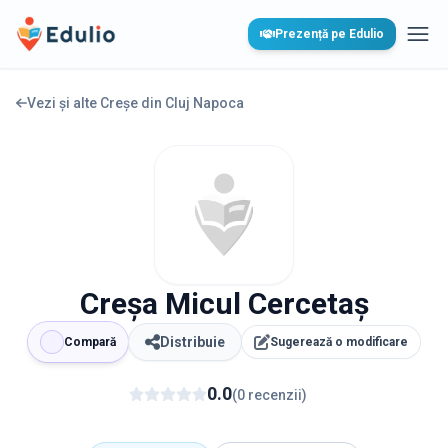
Edulio
Prezență pe Edulio
Desc
Vezi și alte Creșe din
Cluj Napoca
Creşa Micul Cercetaş
Distribuie
Compară
Sugerează o modificare
0.0
(
0
recenzii
)