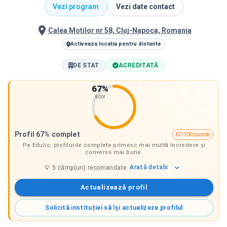
Vezi program
Vezi date contact
Calea Motilor nr 58, Cluj-Napoca, Romania
Activeaza locatia pentru distanta
DE STAT
ACREDITATĂ
67
%
scor
Profil 67% complet
67/100 puncte
Pe Edulio, profilurile complete primesc mai multă încredere și
conversii mai bune.
Arată
detalii
💡
5
câmp(uri) recomandate
Actualizează profil
Solicită instituției să își actualizeze profilul