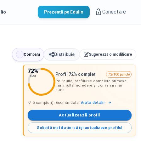
Conectare
lio
Prezență pe Edulio
Distribuie
Compară
Sugerează o modificare
72
%
Profil 72% complet
72/100 puncte
scor
Pe Edulio, profilurile complete primesc
mai multă încredere și conversii mai
bune.
Arată
detalii
💡
5
câmp(uri) recomandate
Actualizează profil
Solicită instituției să își actualizeze profilul