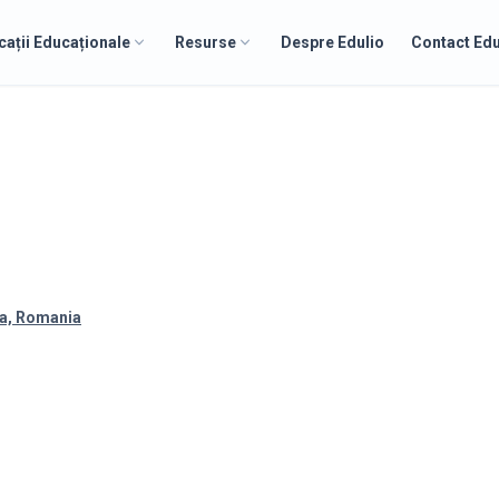
cații Educaționale
Resurse
Despre Edulio
Contact Edu
ca, Romania