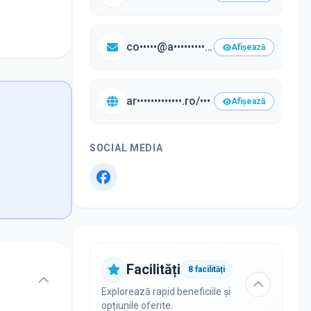
co•••••@a••••••••••••••.ro
Afișează
ar•••••••••••••.ro/•••
Afișează
SOCIAL MEDIA
Facilități
8
facilități
Explorează rapid beneficiile și
opțiunile oferite.