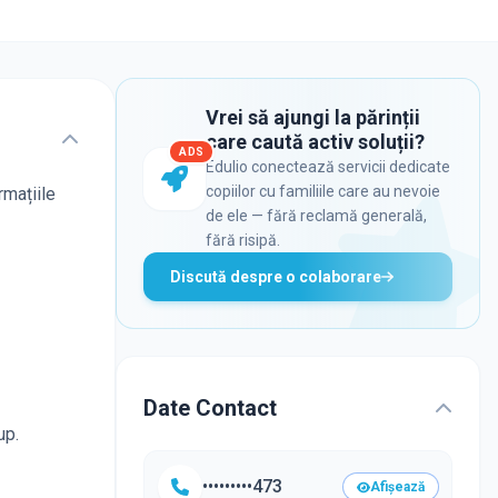
Vrei să ajungi la părinții
care caută activ soluții?
ADS
Edulio conectează servicii dedicate
copiilor cu familiile care au nevoie
rmațiile
de ele — fără reclamă generală,
fără risipă.
Discută despre o colaborare
Date Contact
up.
•••••••••473
Afișează