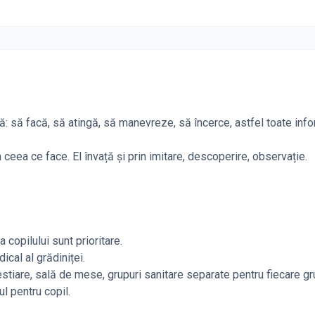
: să facă, să atingă, să manevreze, să încerce, astfel toate info
n ceea ce face. El învață și prin imitare, descoperire, observație.
copilului sunt prioritare.
ical al grădiniței.
stiare, sală de mese, grupuri sanitare separate pentru fiecare gr
ul pentru copil.