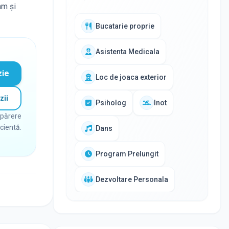
am și
Bucatarie proprie
Asistenta Medicala
zie
Loc de joaca exterior
zii
Psiholog
Inot
 părere
icientă.
Dans
Program Prelungit
Dezvoltare Personala