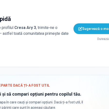
apidă
 profilul
Cresa Ary 3
, trimite-ne o
Sugerează o mod
 — astfel toată comunitatea primește date
Durează 
EPARTE DACĂ ȚI-A FOST UTIL
i și să compari opțiuni pentru copilul tău.
apa în care cauți și compari opțiuni. Dacă ți-a fost util, îl
or părinți care sunt în aceeași căutare.