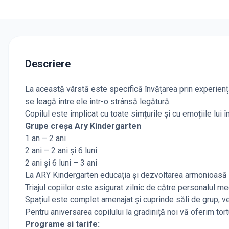
Descriere
La această vârstă este specifică învățarea prin experiență
se leagă între ele într-o strânsă legătură.
Copilul este implicat cu toate simțurile și cu emoțiile lui î
Grupe creșa Ary Kindergarten
1 an – 2 ani
2 ani – 2 ani și 6 luni
2 ani și 6 luni – 3 ani
La ARY Kindergarten educația și dezvoltarea armonioasă a 
Triajul copiilor este asigurat zilnic de către personalul med
Spațiul este complet amenajat și cuprinde săli de grup, ve
Pentru aniversarea copilului la gradiniță noi vă oferim tort
Programe si tarife: