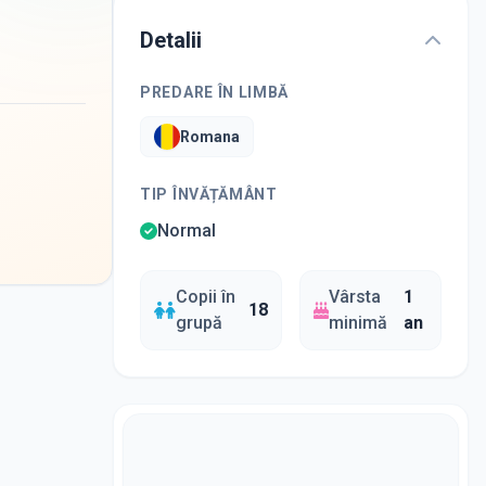
Detalii
PREDARE ÎN LIMBĂ
Romana
TIP ÎNVĂȚĂMÂNT
Normal
Copii în
Vârsta
1
18
grupă
minimă
an