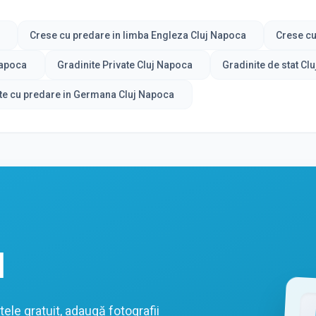
Crese cu predare in limba Engleza Cluj Napoca
Crese cu
Napoca
Gradinite Private Cluj Napoca
Gradinite de stat Cl
te cu predare in Germana Cluj Napoca
l
ele gratuit, adaugă fotografii