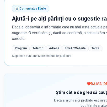
Comunitatea Edulio
Ajută-i pe alți părinți cu o sugestie r
Dacă ai observat o informație care nu mai este actuală pe
sugestie. O verificăm și, dacă se confirmă, o actualizăm
corecte.
Program
Telefon
Adresă
Email / Website
Tarife
Sugestiile sunt analizate înainte de publicare.
DĂ MAI D
Știm cât e de greu să cauț
Dacă ai ajuns aici, probabil ești în et
poți trimite și alt