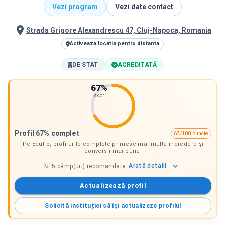
Vezi program
Vezi date contact
Strada Grigore Alexandrescu 47, Cluj-Napoca, Romania
Activeaza locatia pentru distanta
DE STAT
ACREDITATĂ
67
%
scor
Profil 67% complet
67/100 puncte
Pe Edulio, profilurile complete primesc mai multă încredere și
conversii mai bune.
Arată
detalii
💡
5
câmp(uri) recomandate
Actualizează profil
Solicită instituției să își actualizeze profilul