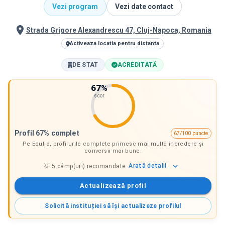
Vezi program
Vezi date contact
Strada Grigore Alexandrescu 47, Cluj-Napoca, Romania
Activeaza locatia pentru distanta
DE STAT
ACREDITATĂ
67
%
scor
Profil 67% complet
67/100 puncte
Pe Edulio, profilurile complete primesc mai multă încredere și
conversii mai bune.
Arată
detalii
💡
5
câmp(uri) recomandate
Actualizează profil
Solicită instituției să își actualizeze profilul