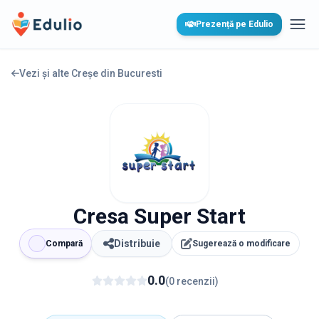
Edulio
Prezență pe Edulio
Desc
Vezi și alte Creșe din
Bucuresti
Cresa Super Start
Distribuie
Compară
Sugerează o modificare
0.0
(
0
recenzii
)