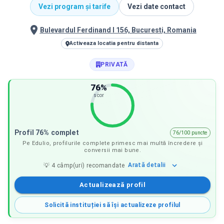
Vezi program și tarife
Vezi date contact
Bulevardul Ferdinand I 156, Bucuresti, Romania
Activeaza locatia pentru distanta
PRIVATĂ
76
%
scor
Profil 76% complet
76/100 puncte
Pe Edulio, profilurile complete primesc mai multă încredere și
conversii mai bune.
Arată
detalii
💡
4
câmp(uri) recomandate
Actualizează profil
Solicită instituției să își actualizeze profilul