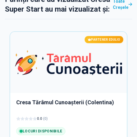
Toate
Super Start au mai vizualizat și:
Creșele
PARTENER EDULIO
Cresa Tărâmul Cunoașterii (Colentina)
0.0
(
0
)
LOCURI DISPONIBILE