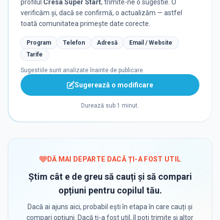
profilul
Cresa Super Start
, trimite-ne o sugestie. O
verificăm și, dacă se confirmă, o actualizăm — astfel
toată comunitatea primește date corecte.
Program
Telefon
Adresă
Email / Website
Tarife
Sugestiile sunt analizate înainte de publicare.
Sugerează o modificare
Durează sub 1 minut.
DĂ MAI DEPARTE DACĂ ȚI-A FOST UTIL
Știm cât e de greu să cauți și să compari
opțiuni pentru copilul tău.
Dacă ai ajuns aici, probabil ești în etapa în care cauți și
compari opțiuni. Dacă ți-a fost util, îl poți trimite și altor