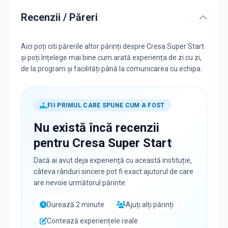
Recenzii / Păreri
Aici poți citi părerile altor părinți despre Cresa Super Start
și poți înțelege mai bine cum arată experiența de zi cu zi,
de la program și facilități până la comunicarea cu echipa.
FII PRIMUL CARE SPUNE CUM A FOST
Nu există încă recenzii
pentru
Cresa Super Start
Dacă ai avut deja experiență cu această instituție,
câteva rânduri sincere pot fi exact ajutorul de care
are nevoie următorul părinte.
Durează 2 minute
Ajuți alți părinți
Contează experiențele reale