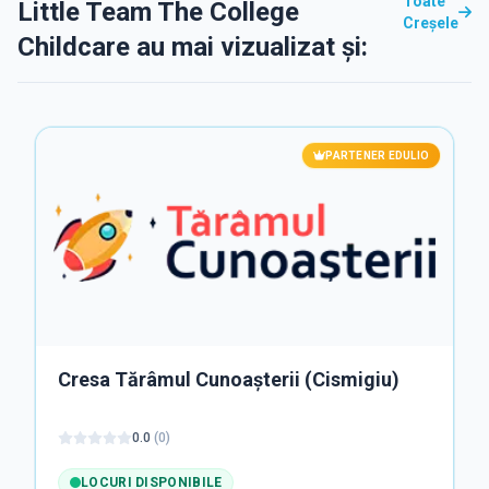
Toate
Little Team The College
Creșele
Childcare au mai vizualizat și:
PARTENER EDULIO
Cresa Tărâmul Cunoașterii (Cismigiu)
0.0
(
0
)
LOCURI DISPONIBILE