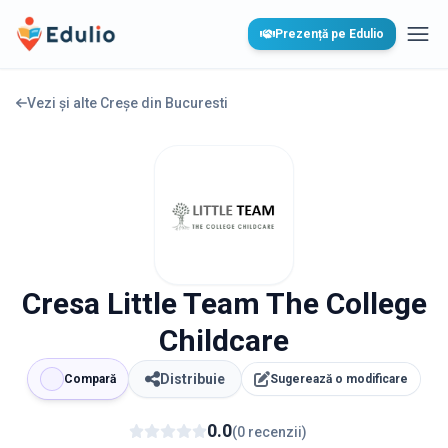
Edulio
Prezență pe Edulio
Desc
Vezi și alte Creșe din
Bucuresti
Cresa Little Team The College
Childcare
Distribuie
Compară
Sugerează o modificare
0.0
(
0
recenzii
)