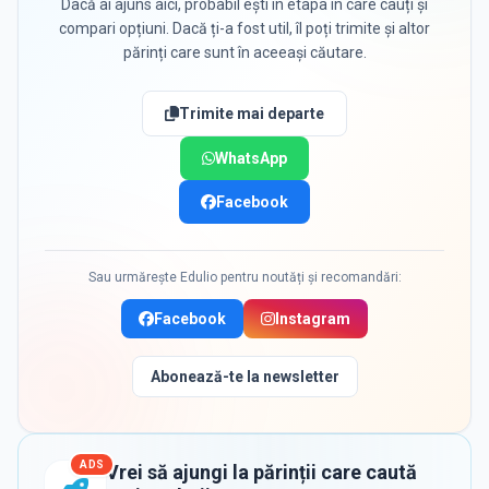
Dacă ai ajuns aici, probabil ești în etapa în care cauți și
compari opțiuni. Dacă ți-a fost util, îl poți trimite și altor
părinți care sunt în aceeași căutare.
Trimite mai departe
WhatsApp
Facebook
Sau urmărește Edulio pentru noutăți și recomandări:
Facebook
Instagram
Abonează-te la newsletter
ADS
Vrei să ajungi la părinții care caută