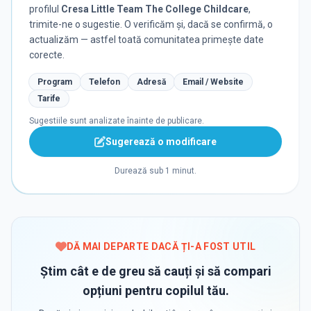
profilul
Cresa Little Team The College Childcare
,
trimite-ne o sugestie. O verificăm și, dacă se confirmă, o
actualizăm — astfel toată comunitatea primește date
corecte.
Program
Telefon
Adresă
Email / Website
Tarife
Sugestiile sunt analizate înainte de publicare.
Sugerează o modificare
Durează sub 1 minut.
DĂ MAI DEPARTE DACĂ ȚI-A FOST UTIL
Știm cât e de greu să cauți și să compari
opțiuni pentru copilul tău.