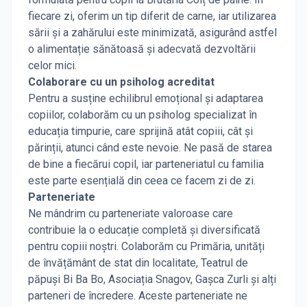
fiecare zi, oferim un tip diferit de carne, iar utilizarea
sării și a zahărului este minimizată, asigurând astfel
o alimentație sănătoasă și adecvată dezvoltării
celor mici.
Colaborare cu un psiholog acreditat
Pentru a susține echilibrul emoțional și adaptarea
copiilor, colaborăm cu un psiholog specializat în
educația timpurie, care sprijină atât copiii, cât și
părinții, atunci când este nevoie. Ne pasă de starea
de bine a fiecărui copil, iar parteneriatul cu familia
este parte esențială din ceea ce facem zi de zi.
Parteneriate
Ne mândrim cu parteneriate valoroase care
contribuie la o educație completă și diversificată
pentru copiii noștri. Colaborăm cu Primăria, unități
de învățământ de stat din localitate, Teatrul de
păpuși Bi Ba Bo, Asociația Snagov, Gașca Zurli și alți
parteneri de încredere. Aceste parteneriate ne