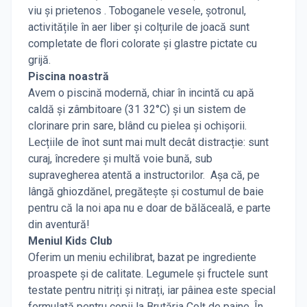
viu și prietenos . Toboganele vesele, șotronul,
activitățile în aer liber și colțurile de joacă sunt
completate de flori colorate și glastre pictate cu
grijă.
Piscina noastră
Avem o piscină modernă, chiar în incintă cu apă
caldă și zâmbitoare (31 32°C) și un sistem de
clorinare prin sare, blând cu pielea și ochișorii.
Lecțiile de înot sunt mai mult decât distracție: sunt
curaj, încredere și multă voie bună, sub
supravegherea atentă a instructorilor. Așa că, pe
lângă ghiozdănel, pregătește și costumul de baie
pentru că la noi apa nu e doar de bălăceală, e parte
din aventură!
Meniul Kids Club
Oferim un meniu echilibrat, bazat pe ingrediente
proaspete și de calitate. Legumele și fructele sunt
testate pentru nitriți și nitrați, iar pâinea este special
formulată pentru copii la Brutăria Colț de paine. În