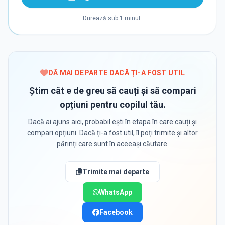
Durează sub 1 minut.
DĂ MAI DEPARTE DACĂ ȚI-A FOST UTIL
Știm cât e de greu să cauți și să compari
opțiuni pentru copilul tău.
Dacă ai ajuns aici, probabil ești în etapa în care cauți și
compari opțiuni. Dacă ți-a fost util, îl poți trimite și altor
părinți care sunt în aceeași căutare.
Trimite mai departe
WhatsApp
Facebook