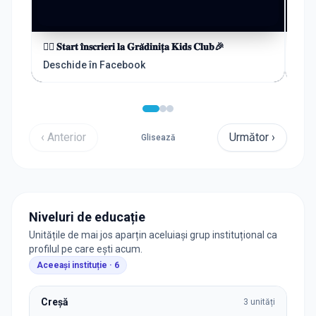
🏊‍♀️ 𝐒𝐭𝐚𝐫𝐭 𝐢̂𝐧𝐬𝐜𝐫𝐢𝐞𝐫𝐢 𝐥𝐚 𝐆𝐫𝐚̆𝐝𝐢𝐧𝐢𝐭̦𝐚 𝐊𝐢𝐝𝐬 𝐂𝐥𝐮𝐛🎉
✨ Ur
Deschide în Facebook
Des
‹ Anterior
Următor ›
Glisează
Niveluri de educație
Unitățile de mai jos aparțin aceluiași grup instituțional ca
profilul pe care ești acum.
Aceeași instituție ·
6
Creșă
3
unități