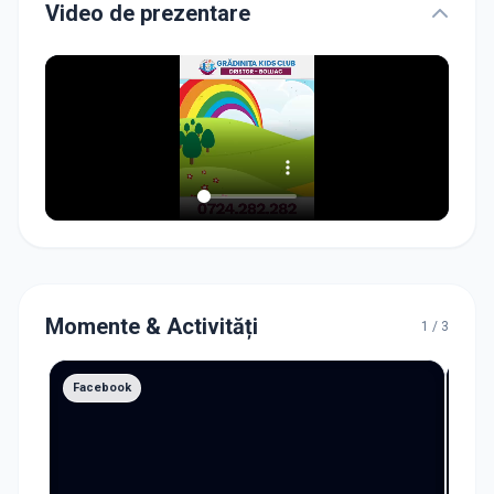
Video de prezentare
Momente & Activități
1
/
3
Facebook
Fac