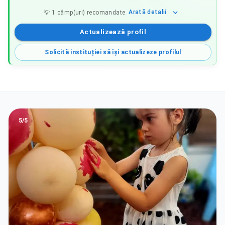
Arată
detalii
💡
1
câmp(uri) recomandate
Actualizează profil
Solicită instituției să își actualizeze profilul
3
/
5