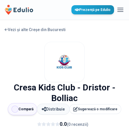
Edulio
Prezență pe Edulio
Desc
Vezi și alte Creșe din
Bucuresti
Cresa Kids Club - Dristor -
Bolliac
Distribuie
Compară
Sugerează o modificare
0.0
(
0
recenzii
)