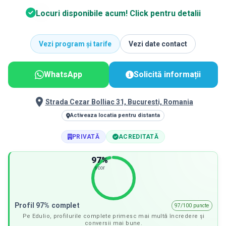
Locuri disponibile acum! Click pentru detalii
Vezi program și tarife
Vezi date contact
WhatsApp
Solicită informații
Strada Cezar Bolliac 31, Bucuresti, Romania
Activeaza locatia pentru distanta
PRIVATĂ
ACREDITATĂ
97
%
scor
Profil 97% complet
97/100 puncte
Pe Edulio, profilurile complete primesc mai multă încredere și
conversii mai bune.