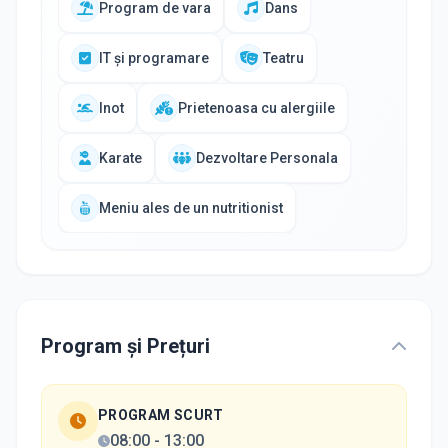
Program de vara
Dans
IT și programare
Teatru
Inot
Prietenoasa cu alergiile
Karate
Dezvoltare Personala
Meniu ales de un nutritionist
Program și Prețuri
PROGRAM SCURT
08:00
-
13:00