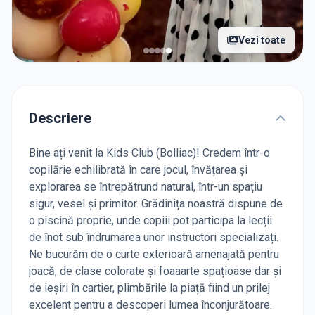
Vezi toate
Descriere
Bine ați venit la Kids Club (Bolliac)! Credem într-o
copilărie echilibrată în care jocul, învățarea și
explorarea se întrepătrund natural, într-un spațiu
sigur, vesel și primitor. Grădinița noastră dispune de
o piscină proprie, unde copiii pot participa la lecții
de înot sub îndrumarea unor instructori specializați.
Ne bucurăm de o curte exterioară amenajată pentru
joacă, de clase colorate și foaaarte spațioase dar și
de ieșiri în cartier, plimbările la piață fiind un prilej
excelent pentru a descoperi lumea înconjurătoare.