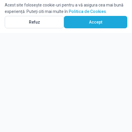
Acest site folosește cookie-uri pentru a vă asigura cea mai bună
experiență. Puteți citi mai multe în
Politica de Cookies
.
Refuz
Accept
WhatsApp
Solicită informații
Ghidul tău complet pentru educație.
Găsește locul potrivit pentru viitorul copilului tău.
Noutăți
Despre Edulio
Cum Funcționează Edulio
Pentru instituții
Termeni și condiții
Contact Edulio
Politica de Cookies
Setări cookies