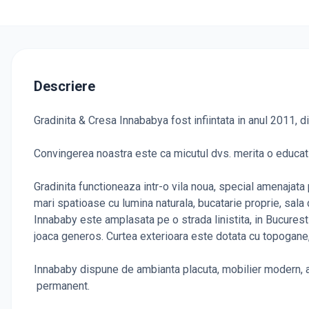
Descriere
Gradinita & Cresa Innababya fost infiintata in anul 2011, d
Convingerea noastra este ca micutul dvs. merita o educat
Gradinita functioneaza intr-o vila noua, special amenajata
mari spatioase cu lumina naturala, bucatarie proprie, sala d
Innababy este amplasata pe o strada linistita, in Bucuresti
joaca generos. Curtea exterioara este dotata cu topogane, 
Innababy dispune de ambianta placuta, mobilier modern, ap
permanent.