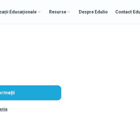
cații Educaționale
Resurse
Despre Edulio
Contact Edu
ormații
ania