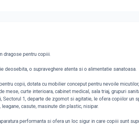
in dragose pentru copiii.
ie deosebita, o supraveghere atenta si o alimentatie sanatoasa.
 pentru copii, dotata cu mobilier conceput pentru nevoile micutilo
e mese, curte interioara, cabinet medical, sala triaj, grupuri sanit
, Sectorul 1, departe de zgomot si agitatie, le ofera copiilor un s
leagane, casute, masinute din plastic, nisipar.
aratura performanta si ofera un loc sigur in care copiii sunt su