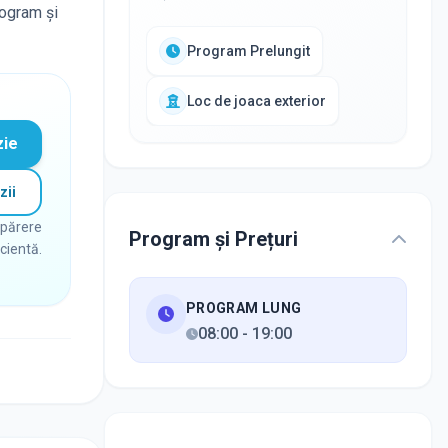
rogram și
Program Prelungit
Loc de joaca exterior
zie
zii
 părere
Program și Prețuri
icientă.
PROGRAM LUNG
08:00
-
19:00