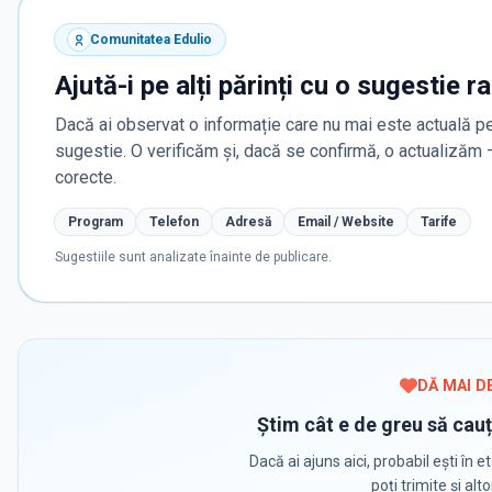
Comunitatea Edulio
Ajută-i pe alți părinți cu o sugestie r
Dacă ai observat o informație care nu mai este actuală pe
sugestie. O verificăm și, dacă se confirmă, o actualizăm
corecte.
Program
Telefon
Adresă
Email / Website
Tarife
Sugestiile sunt analizate înainte de publicare.
DĂ MAI D
Știm cât e de greu să cauț
Dacă ai ajuns aici, probabil ești în et
poți trimite și alt