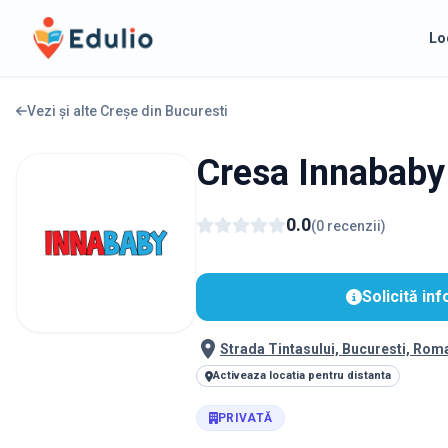
Edulio
Lo
Vezi și alte Creșe din
Bucuresti
Cresa Innababy
0.0
(
0
recenzii
)
Solicită inf
Strada Tintasului, Bucuresti, Rom
Activeaza locatia pentru distanta
PRIVATĂ