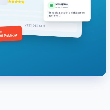
Mesaj Nou
Acum 2 minute
"Bună ziua, aș dori o vizită pentru
înscriere..."
VEZI DETALII
us
fil Publicat