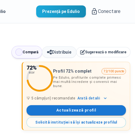
Conectare
lio
Prezență pe Edulio
Distribuie
Compară
Sugerează o modificare
72
%
Profil 72% complet
72/100 puncte
scor
Pe Edulio, profilurile complete primesc
mai multă încredere și conversii mai
bune.
Arată
detalii
💡
5
câmp(uri) recomandate
Actualizează profil
Solicită instituției să își actualizeze profilul