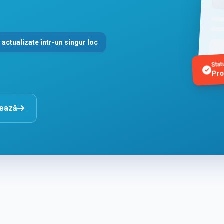
 actualizate într-un singur loc
Stat
Pro
nează