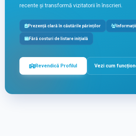
recente și transformă vizitatorii în înscrieri.
Prezență clară în căutările părinților
Informații
Fără costuri de listare inițială
Revendică Profilul
Vezi cum funcțio