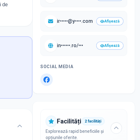
i de
ir•••••@y••••.com
Afișează
in••••••.ro/•••
Afișează
SOCIAL MEDIA
Facilități
2
facilități
Explorează rapid beneficiile și
opțiunile oferite.