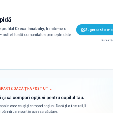
apidă
 profilul
Cresa Innababy
, trimite-ne o
Sugerează o mod
 — astfel toată comunitatea primește date
Durează 
EPARTE DACĂ ȚI-A FOST UTIL
i și să compari opțiuni pentru copilul tău.
apa în care cauți și compari opțiuni. Dacă ți-a fost util, îl
or părinți care sunt în aceeași căutare.