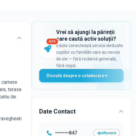
Vrei să ajungi la părinții
care caută activ soluții?
ADS
Edulio conectează servicii dedicate
copiilor cu familiile care au nevoie
de ele — fără reclamă generală,
fără risipă.
Discută despre o colaborare
r, camere
are, terasa
patiu de
Date Contact
pravegheati
•••••••••847
Afișează