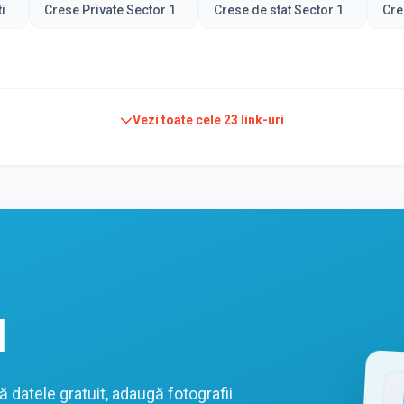
i
Crese Private Sector 1
Crese de stat Sector 1
Cre
Vezi toate cele
23
link-uri
l
datele gratuit, adaugă fotografii