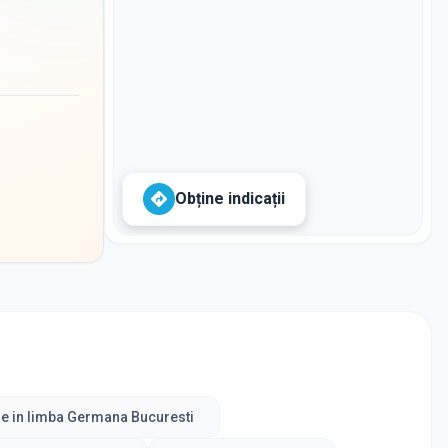
Obține indicații
e in limba Germana Bucuresti