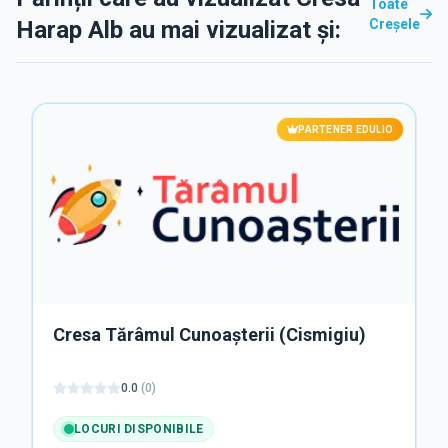
Toate
Harap Alb au mai vizualizat și:
Creșele
PARTENER EDULIO
Cresa Tărâmul Cunoașterii (Cismigiu)
0.0
(
0
)
LOCURI DISPONIBILE