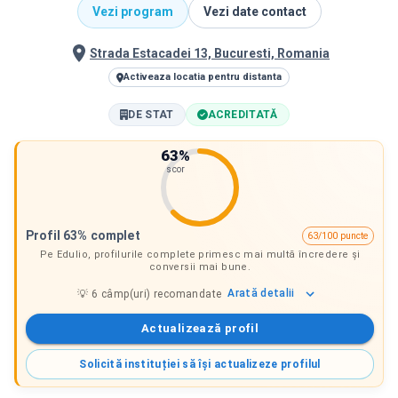
Vezi program
Vezi date contact
Strada Estacadei 13, Bucuresti, Romania
Activeaza locatia pentru distanta
DE STAT
ACREDITATĂ
63
%
scor
Profil 63% complet
63/100 puncte
Pe Edulio, profilurile complete primesc mai multă încredere și
conversii mai bune.
Arată
detalii
💡
6
câmp(uri) recomandate
Actualizează profil
Solicită instituției să își actualizeze profilul