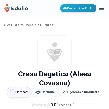
Edulio
Prezență pe Edulio
Desc
Vezi și alte Creșe din
Bucuresti
Cresa Degetica (Aleea
Covasna)
Distribuie
Compară
Sugerează o modificare
0.0
(
0
recenzii
)