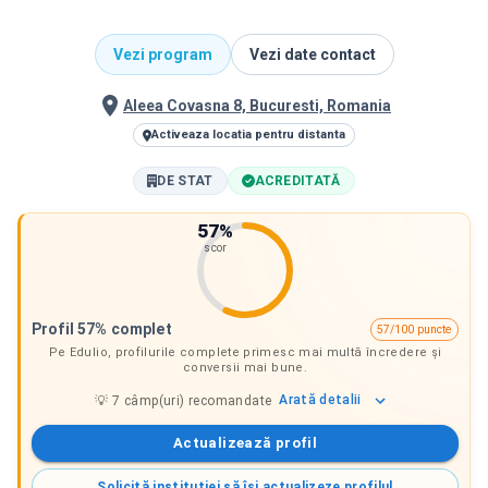
Vezi program
Vezi date contact
Aleea Covasna 8, Bucuresti, Romania
Activeaza locatia pentru distanta
DE STAT
ACREDITATĂ
57
%
scor
Profil 57% complet
57/100 puncte
Pe Edulio, profilurile complete primesc mai multă încredere și
conversii mai bune.
Arată
detalii
💡
7
câmp(uri) recomandate
Actualizează profil
Solicită instituției să își actualizeze profilul