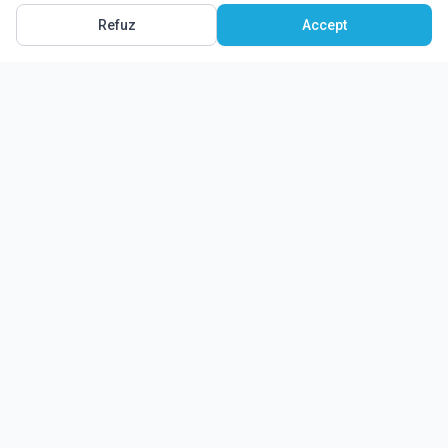
Refuz
Accept
Ghidul tău complet pentru educație.
Găsește locul potrivit pentru viitorul copilului tău.
Noutăți
Despre Edulio
Cum Funcționează Edulio
Pentru instituții
Termeni și condiții
Contact Edulio
Politica de Cookies
Setări cookies