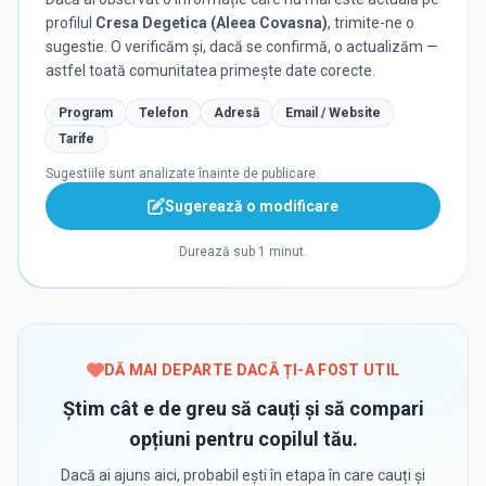
profilul
Cresa Degetica (Aleea Covasna)
, trimite-ne o
sugestie. O verificăm și, dacă se confirmă, o actualizăm —
astfel toată comunitatea primește date corecte.
Program
Telefon
Adresă
Email / Website
Tarife
Sugestiile sunt analizate înainte de publicare.
Sugerează o modificare
Durează sub 1 minut.
DĂ MAI DEPARTE DACĂ ȚI-A FOST UTIL
Știm cât e de greu să cauți și să compari
opțiuni pentru copilul tău.
Dacă ai ajuns aici, probabil ești în etapa în care cauți și