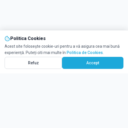
Politica Cookies
Acest site folosește cookie-uri pentru a vă asigura cea mai bună
experiență. Puteți citi mai multe în
Politica de Cookies
.
Refuz
Accept
Ghidul tău complet pentru educație.
Găsește locul potrivit pentru viitorul copilului tău.