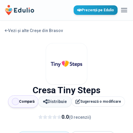
Edulio
Prezență pe Edulio
Desc
Vezi și alte Creșe din
Brasov
Cresa Tiny Steps
Distribuie
Compară
Sugerează o modificare
0.0
(
0
recenzii
)