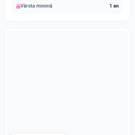
Vârsta minimă
1 an