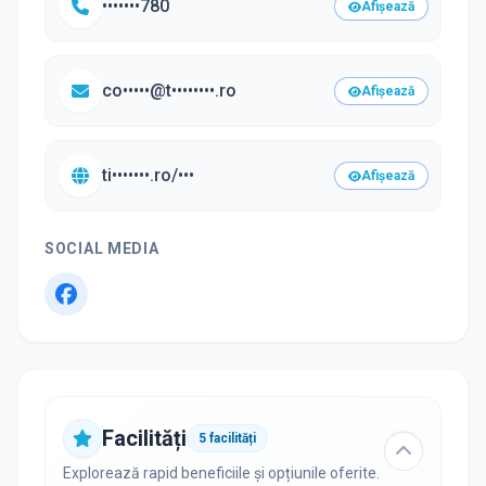
•••••••780
Afișează
co•••••@t••••••••.ro
Afișează
ti•••••••.ro/•••
Afișează
SOCIAL MEDIA
Facilități
5
facilități
Explorează rapid beneficiile și opțiunile oferite.