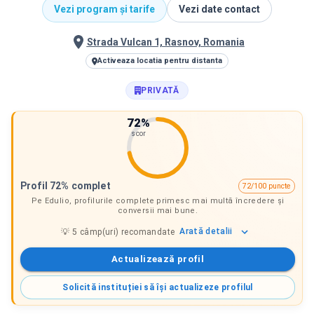
Vezi program și tarife
Vezi date contact
Strada Vulcan 1, Rasnov, Romania
Activeaza locatia pentru distanta
PRIVATĂ
72
%
scor
Profil 72% complet
72/100 puncte
Pe Edulio, profilurile complete primesc mai multă încredere și
conversii mai bune.
Arată
detalii
💡
5
câmp(uri) recomandate
Actualizează profil
Solicită instituției să își actualizeze profilul