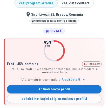
Vezi program și tarife
Vezi date contact
Sirul Livezii 22, Brasov, Romania
Activeaza locatia pentru distanta
PRIVATĂ
45
%
scor
Profil 45% complet
45/100 puncte
Pe Edulio, profilurile complete primesc mai multă încredere și
conversii mai bune.
Arată
detalii
💡
9
câmp(uri) recomandate
Actualizează profil
Solicită instituției să își actualizeze profilul