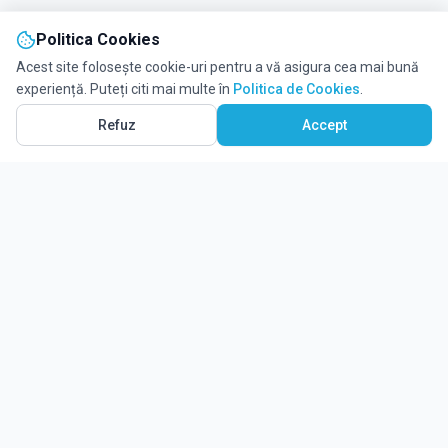
Politica Cookies
Acest site folosește cookie-uri pentru a vă asigura cea mai bună
experiență. Puteți citi mai multe în
Politica de Cookies
.
Refuz
Accept
Ghidul tău complet pentru educație.
Găsește locul potrivit pentru viitorul copilului tău.
Noutăți
Despre Edulio
Cum Funcționează Edulio
Pentru instituții
Termeni și condiții
Contact Edulio
Politica de Cookies