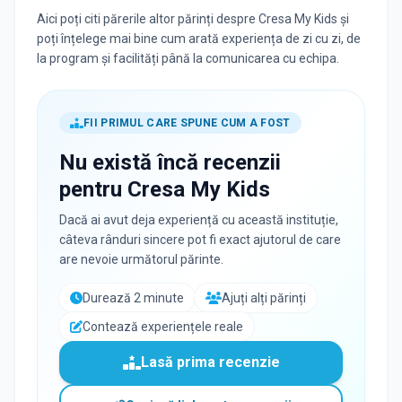
Aici poți citi părerile altor părinți despre Cresa My Kids și
poți înțelege mai bine cum arată experiența de zi cu zi, de
la program și facilități până la comunicarea cu echipa.
FII PRIMUL CARE SPUNE CUM A FOST
Nu există încă recenzii
pentru
Cresa My Kids
Dacă ai avut deja experiență cu această instituție,
câteva rânduri sincere pot fi exact ajutorul de care
are nevoie următorul părinte.
Durează 2 minute
Ajuți alți părinți
Contează experiențele reale
Lasă prima recenzie