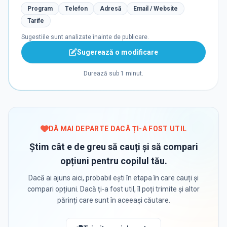
Program
Telefon
Adresă
Email / Website
Tarife
Sugestiile sunt analizate înainte de publicare.
Sugerează o modificare
Durează sub 1 minut.
DĂ MAI DEPARTE DACĂ ȚI-A FOST UTIL
Știm cât e de greu să cauți și să compari
opțiuni pentru copilul tău.
Dacă ai ajuns aici, probabil ești în etapa în care cauți și
compari opțiuni. Dacă ți-a fost util, îl poți trimite și altor
părinți care sunt în aceeași căutare.