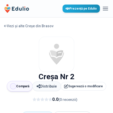
Edulio
Prezență pe Edulio
Desc
Vezi și alte Creșe din
Brasov
Creșa Nr 2
Distribuie
Compară
Sugerează o modificare
0.0
(
0
recenzii
)