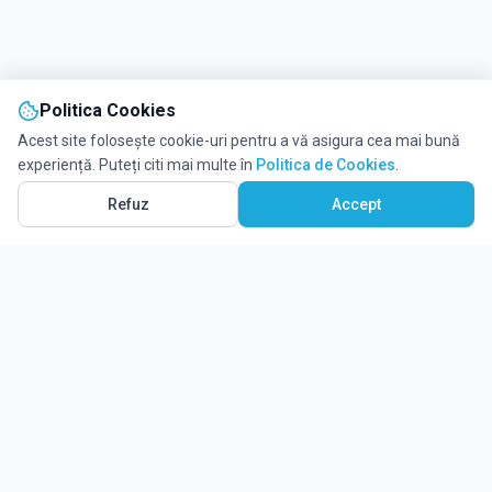
Politica Cookies
Acest site folosește cookie-uri pentru a vă asigura cea mai bună
experiență. Puteți citi mai multe în
Politica de Cookies
.
Refuz
Accept
Ghidul tău complet pentru educație.
Găsește locul potrivit pentru viitorul copilului tău.