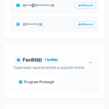
cr••••@c••••••••••.ro
Afișează
cr•••••••••.ro
Afișează
Facilități
1
facilități
Explorează rapid beneficiile și opțiunile oferite.
Program Prelungit