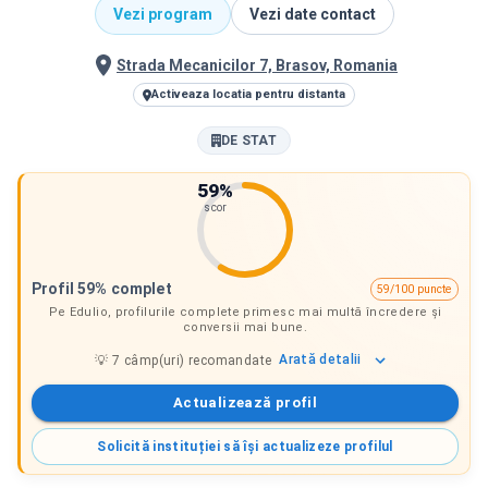
Vezi program
Vezi date contact
Strada Mecanicilor 7, Brasov, Romania
Activeaza locatia pentru distanta
DE STAT
59
%
scor
Profil 59% complet
59/100 puncte
Pe Edulio, profilurile complete primesc mai multă încredere și
conversii mai bune.
Arată
detalii
💡
7
câmp(uri) recomandate
Actualizează profil
Solicită instituției să își actualizeze profilul