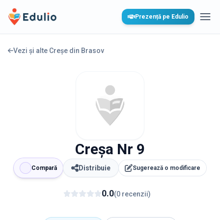
Edulio
Prezență pe Edulio
Desc
Vezi și alte Creșe din
Brasov
Creșa Nr 9
Distribuie
Compară
Sugerează o modificare
0.0
(
0
recenzii
)