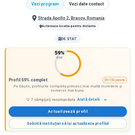
Vezi program
Vezi date contact
Strada Apollo 2, Brasov, Romania
Activeaza locatia pentru distanta
DE STAT
59
%
scor
Profil 59% complet
59/100 puncte
Pe Edulio, profilurile complete primesc mai multă încredere și
conversii mai bune.
Arată
detalii
💡
7
câmp(uri) recomandate
Actualizează profil
Solicită instituției să își actualizeze profilul