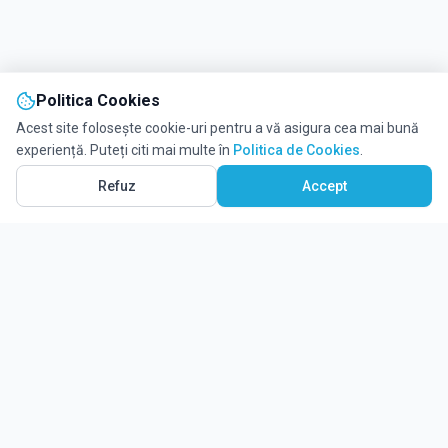
Politica Cookies
Acest site folosește cookie-uri pentru a vă asigura cea mai bună
experiență. Puteți citi mai multe în
Politica de Cookies
.
Refuz
Accept
Ghidul tău complet pentru educație.
Găsește locul potrivit pentru viitorul copilului tău.