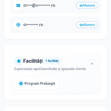
cr••••@c••••••••••.ro
Afișează
cr•••••••••.ro
Afișează
Facilități
1
facilități
Explorează rapid beneficiile și opțiunile oferite.
Program Prelungit