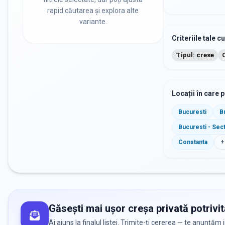
rapid căutarea și explora alte
variante.
Criteriile tale c
Tipul: crese
Locații în care 
Bucuresti
B
Bucuresti - Sec
Constanta
+
Găsești mai ușor creșa privată potrivit
Ai ajuns la finalul listei. Trimite-ți cererea — te anunțăm