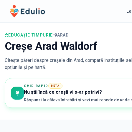
Edulio
Lo
EDUCAȚIE TIMPURIE
•
ARAD
Creșe Arad Waldorf
Citește păreri despre creșele din
Arad
, compară instituțiile s
opțiunile și pe hartă.
GHID RAPID
BETA
Nu știi încă ce creșă vi s-ar potrivi?
Răspunzi la câteva întrebări și vezi mai repede de unde 