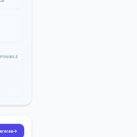
că.
SPONIBILE
cererea