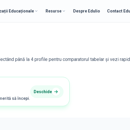
cații Educaționale
Resurse
Despre Edulio
Contact Edu
electând până la 4 profile pentru comparatorul tabelar și vezi rapid
Deschide
merită să începi.