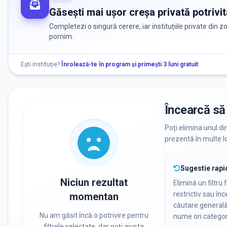
Găsești mai ușor creșa privată potrivit
Completezi o singură cerere, iar instituțiile private din 
pornim.
Ești instituție?
Înrolează-te în program și primești 3 luni gratuit
.
Încearcă să 
Poți elimina unul di
prezentă în multe lo
Sugestie rapi
Niciun rezultat
Elimină un filtru 
restrictiv sau în
momentan
căutare general
Nu am găsit încă o potrivire pentru
nume ori categor
filtrele selectate, dar poți ajusta