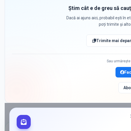
Știm cât e de greu să cauț
Dacă ai ajuns aici, probabil ești în et
poți trimite și alt
Trimite mai depar
Sau urmărește 
Fa
Abo