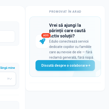
PROMOVAT ÎN
ARAD
Vrei să ajungi la
părinții care caută
activ soluții?
ADS
Edulio conectează servicii
dedicate copiilor cu familiile
care au nevoie de ele — fără
reclamă generală, fără risipă.
Discută despre o colaborare
lângă mine