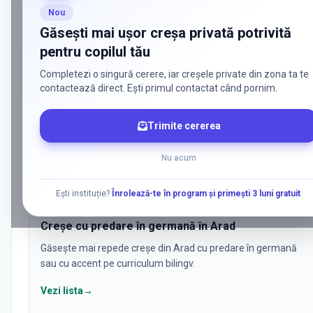
CĂUTĂRI POPULARE
Nou
Ce caută părinții cel mai des pentru
c
Găsești mai ușor creșa privată potrivită
pentru copilul tău
Am grupat aici cele mai frecvente combinații de filtre pentru creșe
stat, bilingve sau cu metodologii specifice.
Completezi o singură cerere, iar creșele private din zona ta te
contactează direct. Ești primul contactat când pornim.
Creșe private în Arad
Trimite cererea
Vezi rapid creșe private din Arad, cu accent pe ofertă
educațională, program și poziționare în listă.
Nu acum
Vezi lista
→
Ești instituție?
Înrolează-te în program și primești 3 luni gratuit
.
Creșe cu predare în germană în Arad
Găsește mai repede creșe din Arad cu predare în germană
sau cu accent pe curriculum bilingv.
Vezi lista
→