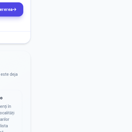
cererea
 este deja
io
nți în
ocalități
arilor
lista