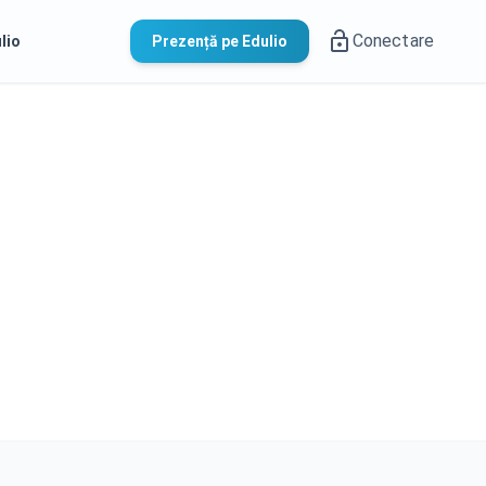
Conectare
lio
Prezență pe Edulio