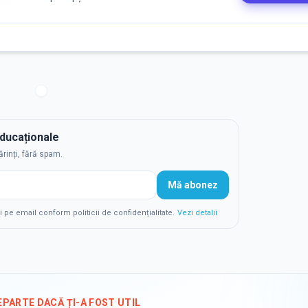
educaționale
ărinți, fără spam.
Mă abonez
e email conform politicii de confidențialitate.
Vezi detalii
EPARTE DACĂ ȚI-A FOST UTIL