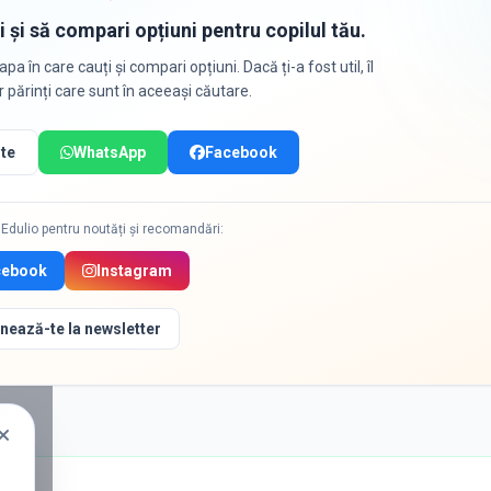
i și să compari opțiuni pentru copilul tău.
apa în care cauți și compari opțiuni. Dacă ți-a fost util, îl
or părinți care sunt în aceeași căutare.
te
WhatsApp
Facebook
Edulio pentru noutăți și recomandări:
cebook
Instagram
nează-te la newsletter