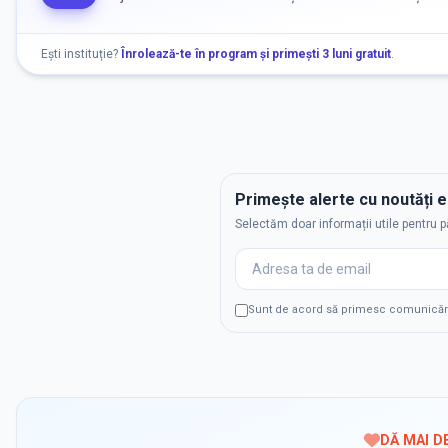
Ești instituție?
Înrolează-te în program și primești 3 luni gratuit
.
Primește alerte cu noutăți 
Selectăm doar informații utile pentru p
Sunt de acord să primesc comunicări p
DĂ MAI D