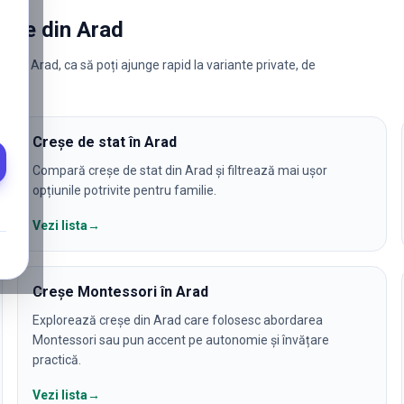
reșe
din
Arad
 din Arad, ca să poți ajunge rapid la variante private, de
Creșe de stat în Arad
Compară creșe de stat din Arad și filtrează mai ușor
opțiunile potrivite pentru familie.
Vezi lista
→
Creșe Montessori în Arad
Explorează creșe din Arad care folosesc abordarea
Montessori sau pun accent pe autonomie și învățare
practică.
Vezi lista
→