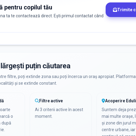
ă pentru copilul tău
Trimite 
zona ta te contactează direct. Ești primul contactat când
lărgești puțin căutarea
ntre filtre, poți extinde zona sau poți încerca un oraș apropiat. Platforma
calități și se extinde constant.
dă
Filtre active
Acoperire Edul
foarte
Ai 3 criterii active în acest
Suntem deja preze
cearcă o
moment.
mai multe orașe, l
ă după
și zone din jurul m
ie.
centre urbane, iar 