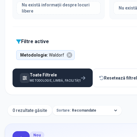
Nu există informații despre locuri
Nu există
libere
Filtre active
Metodologie
:
Waldorf
Toate Filtrele
Resetează filtre
METODOLOGIE, LIMBĂ, FACILITĂȚI
0 rezultate găsite
Sortare:
Nou