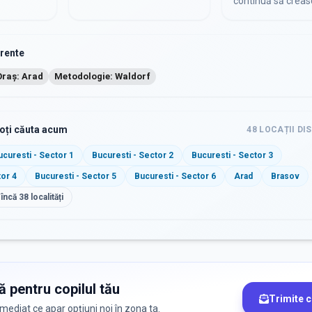
continuă să creas
urente
Oraș: Arad
Metodologie: Waldorf
poți căuta acum
48
LOCAȚII DI
ucuresti - Sector 1
Bucuresti - Sector 2
Bucuresti - Sector 3
tor 4
Bucuresti - Sector 5
Bucuresti - Sector 6
Arad
Brasov
 încă
38
localități
ă pentru copilul tău
Trimite 
 imediat ce apar opțiuni noi în zona ta.