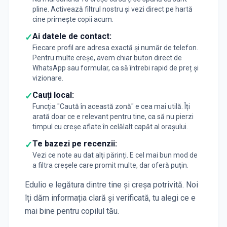
pline. Activează filtrul nostru și vezi direct pe hartă
cine primește copii acum.
Ai datele de contact:
✓
Fiecare profil are adresa exactă și număr de telefon.
Pentru multe creșe, avem chiar buton direct de
WhatsApp sau formular, ca să întrebi rapid de preț și
vizionare.
Cauți local:
✓
Funcția "Caută în această zonă" e cea mai utilă. Îți
arată doar ce e relevant pentru tine, ca să nu pierzi
timpul cu creșe aflate în celălalt capăt al orașului.
Te bazezi pe recenzii:
✓
Vezi ce note au dat alți părinți. E cel mai bun mod de
a filtra creșele care promit multe, dar oferă puțin.
Edulio e legătura dintre tine și creșa potrivită. Noi
îți dăm informația clară și verificată, tu alegi ce e
mai bine pentru copilul tău.