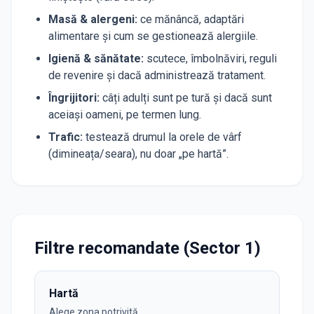
Masă & alergeni
:
ce mănâncă, adaptări
alimentare și cum se gestionează alergiile.
Igienă & sănătate
:
scutece, îmbolnăviri, reguli
de revenire și dacă administrează tratament.
Îngrijitori
:
câți adulți sunt pe tură și dacă sunt
aceiași oameni, pe termen lung.
Trafic
:
testează drumul la orele de vârf
(dimineața/seara), nu doar „pe hartă”.
Filtre recomandate (Sector 1)
Hartă
Alege zona potrivită.