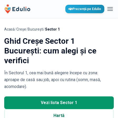
Edulio
Prezență pe Edulio
Desc
Acasă
/
Creșe
/
București
/
Sector 1
Ghid Creșe Sector 1
București: cum alegi și ce
verifici
În Sectorul 1, cea mai bună alegere începe cu zona:
aproape de casă sau job, apoi cu rutina (somn, masă,
acomodare).
Vezi lista Sector 1
Hartă