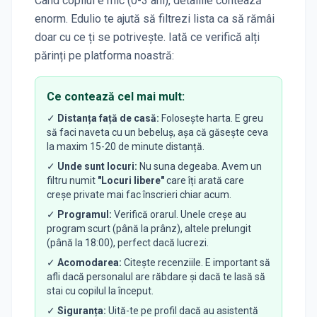
Când copilul e mic (0-3 ani), detaliile contează
enorm. Edulio te ajută să filtrezi lista ca să rămâi
doar cu ce ți se potrivește. Iată ce verifică alți
părinți pe platforma noastră:
Ce contează cel mai mult:
✓
Distanța față de casă:
Folosește harta. E greu
să faci naveta cu un bebeluș, așa că găsește ceva
la maxim 15-20 de minute distanță.
✓
Unde sunt locuri:
Nu suna degeaba. Avem un
filtru numit
"Locuri libere"
care îți arată care
creșe private mai fac înscrieri chiar acum.
✓
Programul:
Verifică orarul. Unele creșe au
program scurt (până la prânz), altele prelungit
(până la 18:00), perfect dacă lucrezi.
✓
Acomodarea:
Citește recenziile. E important să
afli dacă personalul are răbdare și dacă te lasă să
stai cu copilul la început.
✓
Siguranța:
Uită-te pe profil dacă au asistentă