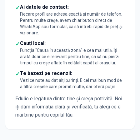
Ai datele de contact:
✓
Fiecare profil are adresa exactă și număr de telefon.
Pentru multe creșe, avem chiar buton direct de
WhatsApp sau formular, ca să întrebi rapid de preț și
vizionare.
Cauți local:
✓
Funcția "Caută în această zonă" e cea mai utilă. Îți
arată doar ce e relevant pentru tine, ca să nu pierzi
timpul cu creșe aflate în celălalt capăt al orașului.
Te bazezi pe recenzii:
✓
Vezi ce note au dat alți părinți. E cel mai bun mod de
a filtra creșele care promit multe, dar oferă puțin.
Edulio e legătura dintre tine și creșa potrivită. Noi
îți dăm informația clară și verificată, tu alegi ce e
mai bine pentru copilul tău.