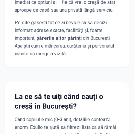
imediat ce opțiuni ai – fie că vrei o creșă de stat
aproape de casă sau una privată lângă serviciu.
Pe site găsești tot ce ai nevoie ca să decizi
informat: adrese exacte, facilități și, foarte
important,
părerile altor părinți
din București
.
Așa știi cum e mâncarea, curățenia și personalul
înainte să mergi în vizită.
La ce să te uiți când cauți o
creșă
în București
?
Când copilul e mic (0-3 ani), detaliile contează
enorm. Edulio te ajută să filtrezi lista ca să rămâi