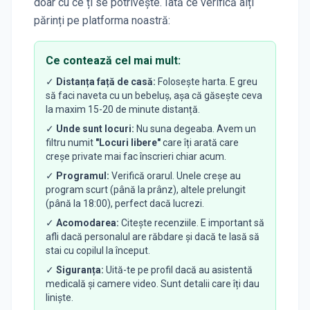
doar cu ce ți se potrivește. Iată ce verifică alți
părinți pe platforma noastră:
Ce contează cel mai mult:
✓
Distanța față de casă:
Folosește harta. E greu
să faci naveta cu un bebeluș, așa că găsește ceva
la maxim 15-20 de minute distanță.
✓
Unde sunt locuri:
Nu suna degeaba. Avem un
filtru numit
"Locuri libere"
care îți arată care
creșe private mai fac înscrieri chiar acum.
✓
Programul:
Verifică orarul. Unele creșe au
program scurt (până la prânz), altele prelungit
(până la 18:00), perfect dacă lucrezi.
✓
Acomodarea:
Citește recenziile. E important să
afli dacă personalul are răbdare și dacă te lasă să
stai cu copilul la început.
✓
Siguranța:
Uită-te pe profil dacă au asistentă
medicală și camere video. Sunt detalii care îți dau
liniște.