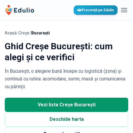
Edulio
Prezență pe Edulio
Desc
Acasă
/
Creșe
/
București
Ghid Creșe București: cum
alegi și ce verifici
În București, o alegere bună începe cu logistică (zona) și
continuă cu rutina: acomodare, somn, masă și comunicarea
cu părinții.
Vezi lista Creșe București
Deschide harta