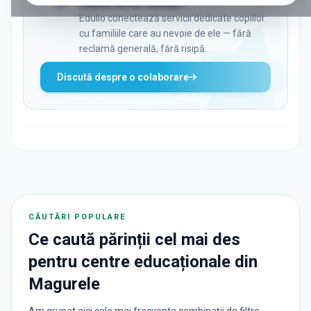
caută activ soluții?
Edulio conectează servicii dedicate copiilor
cu familiile care au nevoie de ele — fără
reclamă generală, fără risipă.
Discută despre o colaborare
CĂUTĂRI POPULARE
Ce caută părinții cel mai des
pentru
centre educaționale
din
Magurele
Am grupat aici cele mai frecvente combinații de filtre