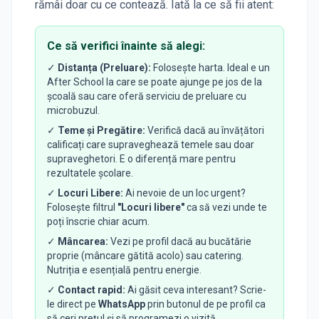
rămâi doar cu ce contează. Iată la ce să fii atent:
Ce să verifici înainte să alegi:
✓
Distanța (Preluare):
Folosește harta. Ideal e un
After School la care se poate ajunge pe jos de la
școală sau care oferă serviciu de preluare cu
microbuzul.
✓
Teme și Pregătire:
Verifică dacă au învățători
calificați care supraveghează temele sau doar
supraveghetori. E o diferență mare pentru
rezultatele școlare.
✓
Locuri Libere:
Ai nevoie de un loc urgent?
Folosește filtrul
"Locuri libere"
ca să vezi unde te
poți înscrie chiar acum.
✓
Mâncarea:
Vezi pe profil dacă au bucătărie
proprie (mâncare gătită acolo) sau catering.
Nutriția e esențială pentru energie.
✓
Contact rapid:
Ai găsit ceva interesant? Scrie-
le direct pe
WhatsApp
prin butonul de pe profil ca
să ceri prețul și să programezi o vizită.