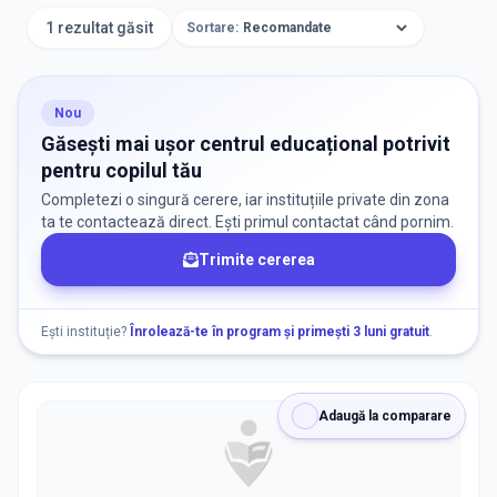
Centre Educaționale
1 rezultat găsit
Sortare:
ORAȘ / ZONĂ
Găsește lângă mine
Nou
Găsești mai ușor centrul educațional potrivit
pentru copilul tău
Completezi o singură cerere, iar instituțiile private din zona
ta te contactează direct. Ești primul contactat când pornim.
Trimite cererea
DISPONIBILITATE
Nu există informații despre locuri libere
Ești instituție?
Înrolează-te în program și primești 3 luni gratuit
.
RECRUTARE
Adaugă la comparare
Nu există informații despre job-uri