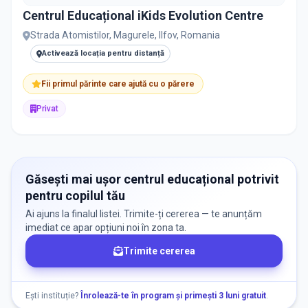
Centrul Educațional iKids Evolution Centre
PRIVAT / DE STAT
Strada Atomistilor, Magurele, Ilfov, Romania
Toate
Private
De stat
Activează locația pentru distanță
Fii primul părinte care ajută cu o părere
Privat
Toate Filtrele
METODOLOGIE, LIMBĂ, FACILITĂȚI
Găsești mai ușor centrul educațional potrivit
pentru copilul tău
Ai ajuns la finalul listei. Trimite-ți cererea — te anunțăm
imediat ce apar opțiuni noi în zona ta.
Trimite cererea
Ești instituție?
Înrolează-te în program și primești 3 luni gratuit
.