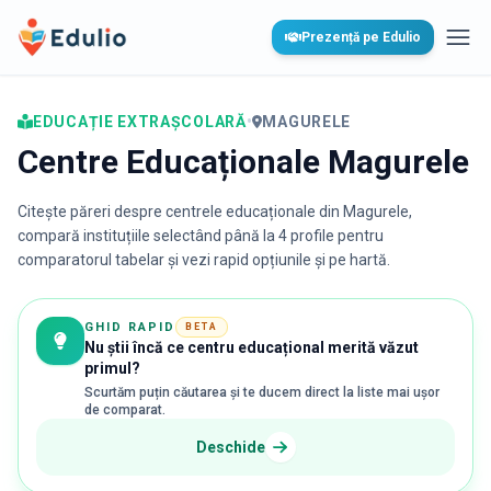
Edulio
Prezență pe Edulio
Desc
EDUCAȚIE EXTRAȘCOLARĂ
•
MAGURELE
Centre Educaționale Magurele
Citește păreri despre centrele educaționale din
Magurele
,
compară instituțiile selectând până la 4 profile pentru
comparatorul tabelar și vezi rapid opțiunile și pe hartă.
GHID RAPID
BETA
Nu știi încă ce centru educațional merită văzut
primul?
Scurtăm puțin căutarea și te ducem direct la liste mai ușor
de comparat.
Deschide