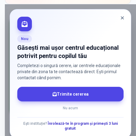
PROMOVAT ÎN
MAGURELE
Nou
Găsești mai ușor centrul educațional
potrivit pentru copilul tău
Completezi o singură cerere, iar centrele educaționale
private din zona ta te contactează direct. Ești primul
contactat când pornim.
Trimite cererea
Nu acum
AD
Ești instituție?
Înrolează-te în program și primești 3 luni
gratuit
.
ADS
Vrei să ajungi la părinții care