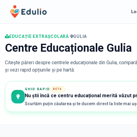
Edulio
Lo
EDUCAȚIE EXTRAȘCOLARĂ
•
GULIA
Centre Educaționale Gulia
Citește păreri despre centrele educaționale din
Gulia
, compară
și vezi rapid opțiunile și pe hartă.
GHID RAPID
BETA
Nu știi încă ce centru educațional merită văzut p
Scurtăm puțin căutarea și te ducem direct la liste mai u