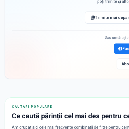
poți trimite și alt
Trimite mai depar
Sau urmărește 
Fa
Abo
CĂUTĂRI POPULARE
Ce caută părinții cel mai des pentru
c
Am grupat aici cele mai frecvente combinații de filtre pentru cent