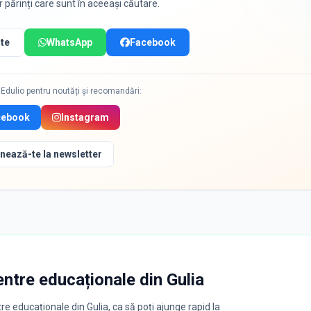
or părinți care sunt în aceeași căutare.
te
WhatsApp
Facebook
Edulio pentru noutăți și recomandări:
cebook
Instagram
nează-te la newsletter
entre educaționale
din
Gulia
re educaționale din Gulia, ca să poți ajunge rapid la