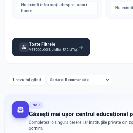
Nu există informații despre locuri
Nu există
libere
Toate Filtrele
METODOLOGIE, LIMBĂ, FACILITĂȚI
1 rezultat găsit
Sortare:
Nou
Găsești mai ușor centrul educațional po
Completezi o singură cerere, iar instituțiile private din 
pornim.