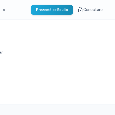
Conectare
lio
Prezență pe Edulio
ar