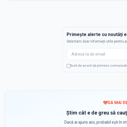
Primește alerte cu noutăți 
Selectăm doar informații utile pentru p
Sunt de acord să primesc comunicări p
DĂ MAI D
Știm cât e de greu să cauț
Dacă ai ajuns aici, probabil ești în et