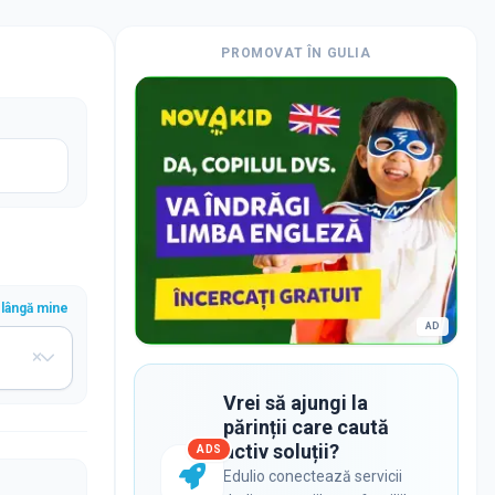
PROMOVAT ÎN
GULIA
lângă mine
AD
Vrei să ajungi la
părinții care caută
activ soluții?
ADS
Edulio conectează servicii