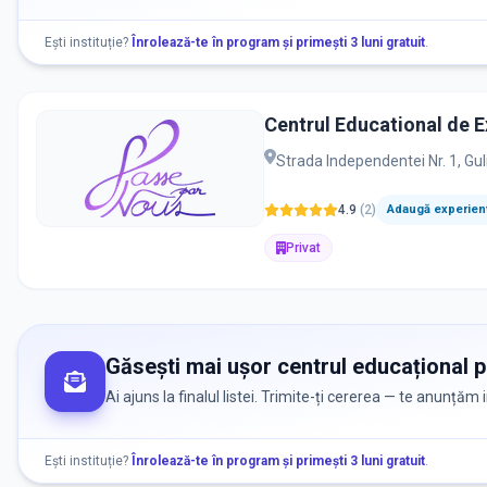
Ești instituție?
Înrolează-te în program și primești 3 luni gratuit
.
Centrul Educational de 
Strada Independentei Nr. 1, Gu
4.9
(
2
)
Adaugă experienț
Privat
Găsești mai ușor centrul educațional po
Ai ajuns la finalul listei. Trimite-ți cererea — te anunțăm
Ești instituție?
Înrolează-te în program și primești 3 luni gratuit
.