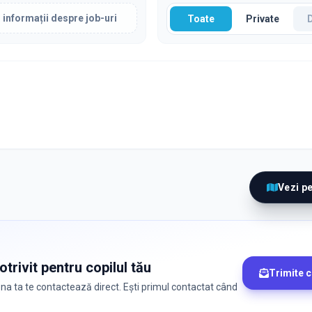
 informații despre job-uri
Toate
Private
Vezi p
trivit pentru copilul tău
Trimite 
zona ta te contactează direct. Ești primul contactat când