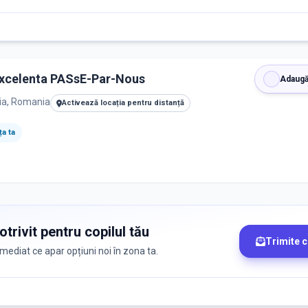
Excelenta PASsE-Par-Nous
Adaugă
lia, Romania
Activează locația pentru distanță
a ta
trivit pentru copilul tău
Trimite 
 imediat ce apar opțiuni noi în zona ta.