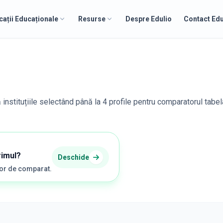
cații Educaționale
Resurse
Despre Edulio
Contact Edu
 instituțiile selectând până la 4 profile pentru comparatorul tabel
rimul?
Deschide
șor de comparat.