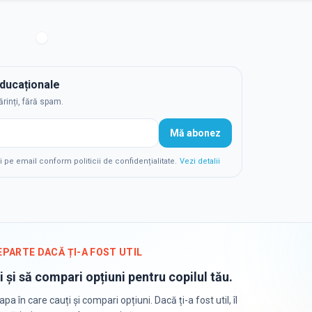
educaționale
ărinți, fără spam.
Mă abonez
e email conform politicii de confidențialitate.
Vezi detalii
EPARTE DACĂ ȚI-A FOST UTIL
i și să compari opțiuni pentru copilul tău.
apa în care cauți și compari opțiuni. Dacă ți-a fost util, îl