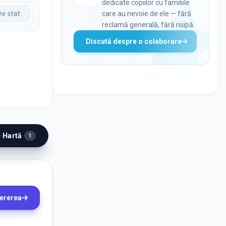
dedicate copiilor cu familiile
De stat
care au nevoie de ele — fără
reclamă generală, fără risipă.
Discută despre o colaborare
e Hartă
1
cererea