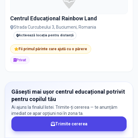
Centrul Educațional Rainbow Land
PRIVAT / DE STAT
Strada Curcubeului 3, Buciumeni, Romania
Toate
Private
De stat
Activează locația pentru distanță
Fii primul părinte care ajută cu o părere
Privat
Toate Filtrele
METODOLOGIE, LIMBĂ, FACILITĂȚI
Găsești mai ușor centrul educațional potrivit
pentru copilul tău
Ai ajuns la finalul listei. Trimite-ți cererea — te anunțăm
imediat ce apar opțiuni noi în zona ta.
Trimite cererea