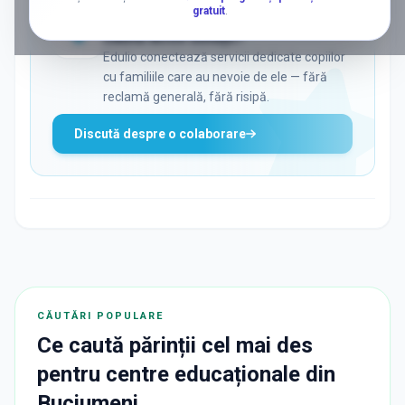
gratuit
.
ADS
Vrei să ajungi la părinții care
caută activ soluții?
Edulio conectează servicii dedicate copiilor
cu familiile care au nevoie de ele — fără
reclamă generală, fără risipă.
Discută despre o colaborare
CĂUTĂRI POPULARE
Ce caută părinții cel mai des
pentru
centre educaționale
din
Buciumeni