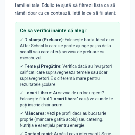
familiei tale. Edulio te ajută să filtrezi lista ca să
rămâi doar cu ce contează. Iată la ce să fii atent:
Ce să verifici înainte să alegi:
✓
Distanța (Preluare):
Folosește harta. Ideal e un
After School la care se poate ajunge pe jos de la
școală sau care oferă serviciu de preluare cu
microbuzul.
✓
Teme și Pregătire:
Verifică dacă au învățători
calificați care supraveghează temele sau doar
supraveghetori. E o diferență mare pentru
rezultatele școlare.
✓
Locuri Libere:
Ai nevoie de un loc urgent?
Folosește filtrul
"Locuri libere"
ca să vezi unde te
poți înscrie chiar acum.
✓
Mâncarea:
Vezi pe profil dacă au bucătărie
proprie (mâncare gătită acolo) sau catering.
Nutriția e esențială pentru energie.
✓
Contact rapid:
Ai găsit ceva interesant? Scrie-