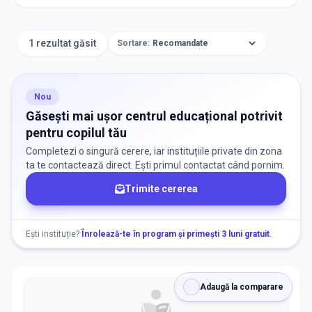
TIP INSTITUȚIE
Centre Educaționale
1 rezultat găsit
Sortare:
ORAȘ / ZONĂ
Găsește lângă mine
Nou
Găsești mai ușor centrul educațional potrivit
pentru copilul tău
Completezi o singură cerere, iar instituțiile private din zona
ta te contactează direct. Ești primul contactat când pornim.
Trimite cererea
DISPONIBILITATE
Nu există informații despre locuri libere
Ești instituție?
Înrolează-te în program și primești 3 luni gratuit
.
RECRUTARE
Adaugă la comparare
Nu există informații despre job-uri