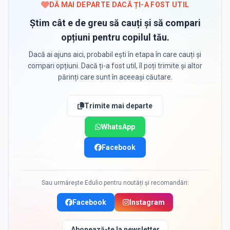
DĂ MAI DEPARTE DACĂ ȚI-A FOST UTIL
Știm cât e de greu să cauți și să compari
opțiuni pentru copilul tău.
Dacă ai ajuns aici, probabil ești în etapa în care cauți și
compari opțiuni. Dacă ți-a fost util, îl poți trimite și altor
părinți care sunt în aceeași căutare.
Trimite mai departe
WhatsApp
Facebook
Sau urmărește Edulio pentru noutăți și recomandări:
Facebook
Instagram
Abonează-te la newsletter