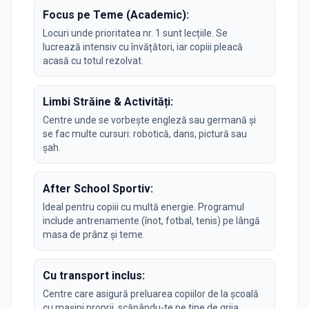
Focus pe Teme (Academic):
Locuri unde prioritatea nr. 1 sunt lecțiile. Se
lucrează intensiv cu învățători, iar copiii pleacă
acasă cu totul rezolvat.
Limbi Străine & Activități:
Centre unde se vorbește engleză sau germană și
se fac multe cursuri: robotică, dans, pictură sau
șah.
After School Sportiv:
Ideal pentru copiii cu multă energie. Programul
include antrenamente (înot, fotbal, tenis) pe lângă
masa de prânz și teme.
Cu transport inclus:
Centre care asigură preluarea copiilor de la școală
cu mașini proprii, scăpându-te pe tine de grija