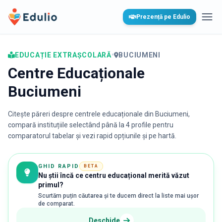
Edulio
Prezență pe Edulio
Desc
EDUCAȚIE EXTRAȘCOLARĂ
•
BUCIUMENI
Centre Educaționale
Buciumeni
Citește păreri despre centrele educaționale din
Buciumeni
,
compară instituțiile selectând până la 4 profile pentru
comparatorul tabelar și vezi rapid opțiunile și pe hartă.
GHID RAPID
BETA
Nu știi încă ce centru educațional merită văzut
primul?
Scurtăm puțin căutarea și te ducem direct la liste mai ușor
de comparat.
Deschide