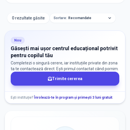
TIP INSTITUȚIE
Centre Educaționale
0 rezultate găsite
Sortare:
ORAȘ / ZONĂ
Găsește lângă mine
Nou
Găsești mai ușor centrul educațional potrivit
pentru copilul tău
Completezi o singură cerere, iar instituțiile private din zona
ta te contactează direct. Ești primul contactat când pornim.
Trimite cererea
DISPONIBILITATE
Nu există informații despre locuri libere
Ești instituție?
Înrolează-te în program și primești 3 luni gratuit
.
RECRUTARE
Nu există informații despre job-uri