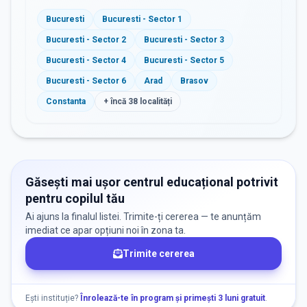
Bucuresti
Bucuresti - Sector 1
Bucuresti - Sector 2
Bucuresti - Sector 3
Bucuresti - Sector 4
Bucuresti - Sector 5
Bucuresti - Sector 6
Arad
Brasov
Constanta
+ încă
38
localități
Găsești mai ușor centrul educațional potrivit
pentru copilul tău
Ai ajuns la finalul listei. Trimite-ți cererea — te anunțăm
imediat ce apar opțiuni noi în zona ta.
Trimite cererea
Ești instituție?
Înrolează-te în program și primești 3 luni gratuit
.