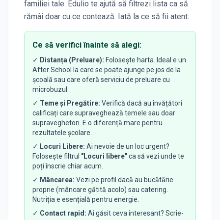
familiei tale. Edulio te ajută să filtrezi lista ca să
rămâi doar cu ce contează. Iată la ce să fii atent:
Ce să verifici înainte să alegi:
✓
Distanța (Preluare):
Folosește harta. Ideal e un
After School la care se poate ajunge pe jos de la
școală sau care oferă serviciu de preluare cu
microbuzul.
✓
Teme și Pregătire:
Verifică dacă au învățători
calificați care supraveghează temele sau doar
supraveghetori. E o diferență mare pentru
rezultatele școlare.
✓
Locuri Libere:
Ai nevoie de un loc urgent?
Folosește filtrul
"Locuri libere"
ca să vezi unde te
poți înscrie chiar acum.
✓
Mâncarea:
Vezi pe profil dacă au bucătărie
proprie (mâncare gătită acolo) sau catering.
Nutriția e esențială pentru energie.
✓
Contact rapid:
Ai găsit ceva interesant? Scrie-