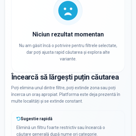
PRIVAT / DE STAT
Toate
Private
De stat
Niciun rezultat momentan
Nu am găsit încă o potrivire pentru filtrele selectate,
dar poți ajusta rapid căutarea și explora alte
variante.
Toate Filtrele
METODOLOGIE, LIMBĂ, FACILITĂȚI
Încearcă să lărgești puțin căutarea
Poți elimina unul dintre filtre, poți extinde zona sau poți
încerca un oraș apropiat. Platforma este deja prezentă în
multe localități și se extinde constant.
Sugestie rapidă
Elimină un filtru foarte restrictiv sau încearcă o
căutare generală după nume ori categorie.