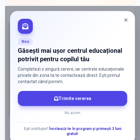
PROMOVAT ÎN
BALACEANCA
Nou
Găsești mai ușor centrul educațional
potrivit pentru copilul tău
Completezi o singură cerere, iar centrele educaționale
private din zona ta te contactează direct. Ești primul
contactat când pornim.
Trimite cererea
Nu acum
AD
Ești instituție?
Înrolează-te în program și primești 3 luni
gratuit
.
ADS
Vrei să ajungi la părinții care