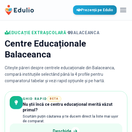
Edulio
Prezență pe Edulio
Desc
EDUCAȚIE EXTRAȘCOLARĂ
•
BALACEANCA
Centre Educaționale
Balaceanca
Citește păreri despre centrele educaționale din
Balaceanca
,
compară instituțiile selectând până la 4 profile pentru
comparatorul tabelar și vezi rapid opțiunile și pe hartă.
GHID RAPID
BETA
Nu știi încă ce centru educațional merită văzut
primul?
Scurtăm puțin căutarea și te ducem direct la liste mai ușor
de comparat.
Deschide