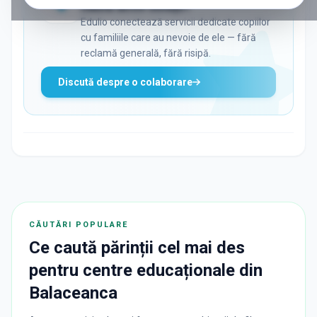
caută activ soluții?
Edulio conectează servicii dedicate copiilor
cu familiile care au nevoie de ele — fără
reclamă generală, fără risipă.
Discută despre o colaborare
CĂUTĂRI POPULARE
Ce caută părinții cel mai des
pentru
centre educaționale
din
Balaceanca