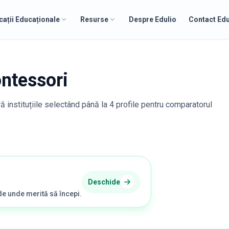
cații Educaționale
Resurse
Despre Edulio
Contact Edu
ntessori
ă instituțiile selectând până la 4 profile pentru comparatorul
Deschide
de unde merită să începi.