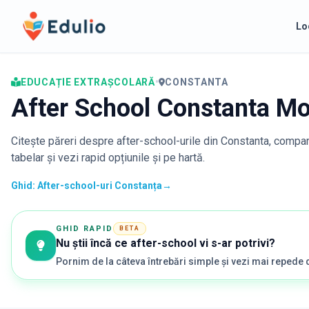
Edulio
Lo
EDUCAȚIE EXTRAȘCOLARĂ
•
CONSTANTA
After School Constanta Mo
Citește păreri despre after-school-urile din
Constanta
, compar
tabelar și vezi rapid opțiunile și pe hartă.
Ghid: After-school-uri Constanța
→
GHID RAPID
BETA
Nu știi încă ce after-school vi s-ar potrivi?
Pornim de la câteva întrebări simple și vezi mai repede 