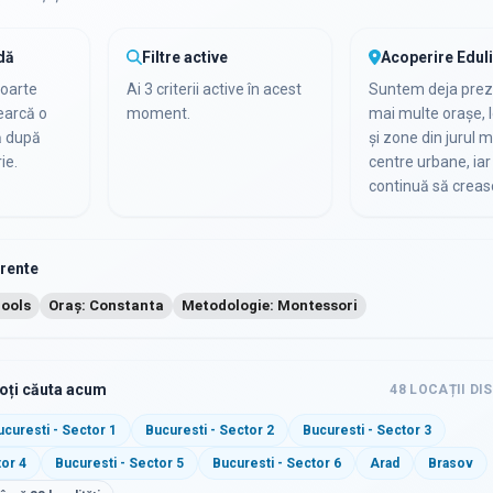
dă
Filtre active
Acoperire Edul
foarte
Ai 3 criterii active în acest
Suntem deja preze
cearcă o
moment.
mai multe orașe, l
ă după
și zone din jurul m
ie.
centre urbane, iar 
continuă să creas
urente
hools
Oraș: Constanta
Metodologie: Montessori
poți căuta acum
48
LOCAȚII DI
ucuresti - Sector 1
Bucuresti - Sector 2
Bucuresti - Sector 3
tor 4
Bucuresti - Sector 5
Bucuresti - Sector 6
Arad
Brasov