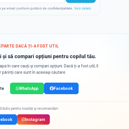
e email conform politicii de confidențialitate.
Vezi detalii
EPARTE DACĂ ȚI-A FOST UTIL
i și să compari opțiuni pentru copilul tău.
apa în care cauți și compari opțiuni. Dacă ți-a fost util, îl
or părinți care sunt în aceeași căutare.
te
WhatsApp
Facebook
Edulio pentru noutăți și recomandări:
cebook
Instagram