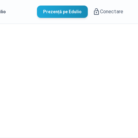
Conectare
lio
Prezență pe Edulio