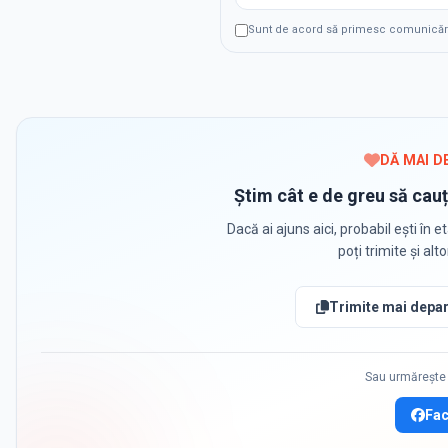
Sunt de acord să primesc comunicări p
DĂ MAI D
Știm cât e de greu să cauț
Dacă ai ajuns aici, probabil ești în et
poți trimite și alt
Trimite mai depar
Sau urmărește 
Fa