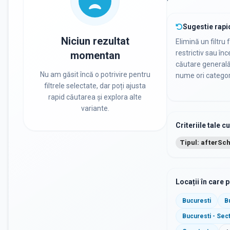
Sugestie rapi
Niciun rezultat
Elimină un filtru 
restrictiv sau în
momentan
căutare general
Nu am găsit încă o potrivire pentru
nume ori categor
filtrele selectate, dar poți ajusta
rapid căutarea și explora alte
variante.
Criteriile tale c
Tipul: afterSc
Locații în care 
Bucuresti
B
Bucuresti - Sec