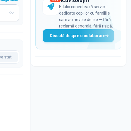
activ soluții?
Edulio conectează servicii
dedicate copiilor cu familiile
care au nevoie de ele — fără
reclamă generală, fără risipă.
Discută despre o colaborare
De stat