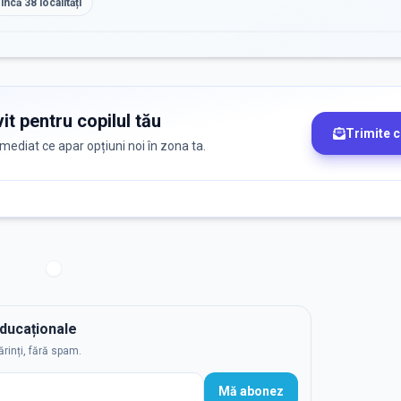
 încă
38
localități
it pentru copilul tău
Trimite 
 imediat ce apar opțiuni noi în zona ta.
educaționale
ărinți, fără spam.
Mă abonez