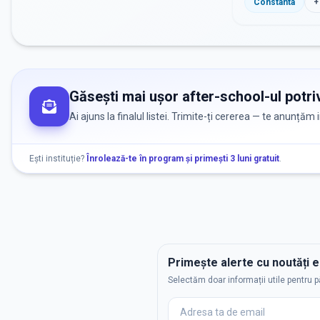
Constanta
+
Găsești mai ușor after-school-ul potriv
Ai ajuns la finalul listei. Trimite-ți cererea — te anunțăm
Ești instituție?
Înrolează-te în program și primești 3 luni gratuit
.
Primește alerte cu noutăți 
Selectăm doar informații utile pentru p