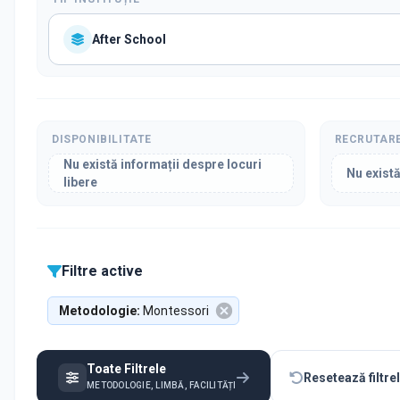
After School
DISPONIBILITATE
RECRUTAR
Nu există informații despre locuri
Nu există
libere
Filtre active
Metodologie
:
Montessori
Toate Filtrele
Resetează filtre
METODOLOGIE, LIMBĂ, FACILITĂȚI