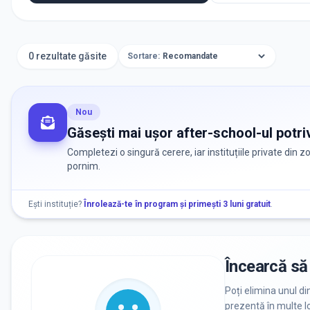
0 rezultate găsite
Sortare:
Nou
Găsești mai ușor after-school-ul potriv
Completezi o singură cerere, iar instituțiile private din 
pornim.
Ești instituție?
Înrolează-te în program și primești 3 luni gratuit
.
Încearcă să 
Poți elimina unul di
prezentă în multe lo