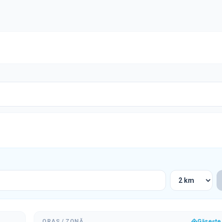
ORAȘ / ZONĂ
Găsește 