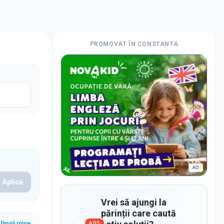
PROMOVAT ÎN
CONSTANTA
AD
Aplică
Vrei să ajungi la
părinții care caută
lângă mine
ADS