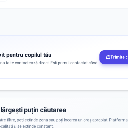
it pentru copilul tău
Trimite 
zona ta te contactează direct. Ești primul contactat când
lărgești puțin căutarea
ntre filtre, poți extinde zona sau poți încerca un oraș apropiat. Platforma
calități și se extinde constant.