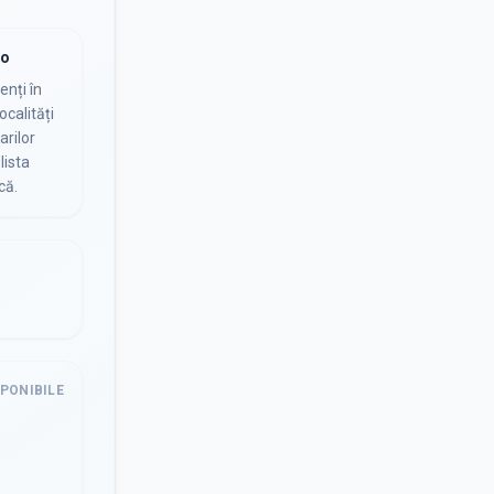
io
nți în
ocalități
arilor
lista
că.
SPONIBILE