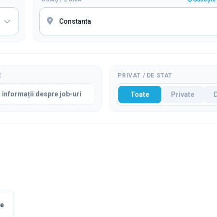
E
PRIVAT / DE STAT
 informații despre job-uri
Toate
Private
le