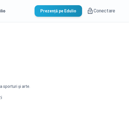
Conectare
lio
Prezență pe Edulio
 sporturi și arte.
zi