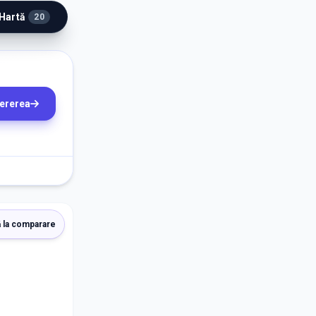
 Hartă
20
cererea
 la comparare