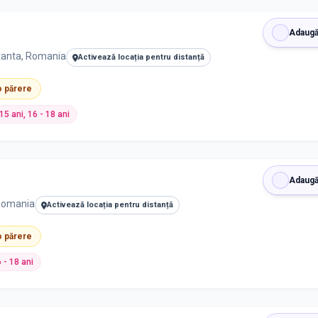
Adaugă
stanta, Romania
Activează locația pentru distanță
 o părere
 15 ani, 16 - 18 ani
Adaugă
 Romania
Activează locația pentru distanță
 o părere
6 - 18 ani