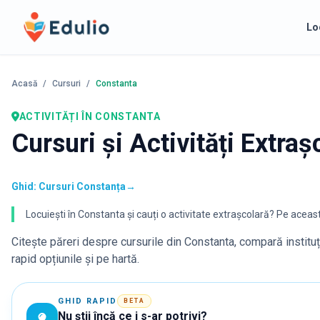
Edulio
Lo
Acasă
/
Cursuri
/
Constanta
ACTIVITĂȚI
ÎN CONSTANTA
Cursuri și Activități Extra
Ghid: Cursuri Constanța
→
Locuiești în Constanta și cauți o activitate extrașcolară? Pe această 
Citește păreri despre cursurile din
Constanta
, compară institu
rapid opțiunile și pe hartă.
GHID RAPID
BETA
Nu știi încă ce i s-ar potrivi?