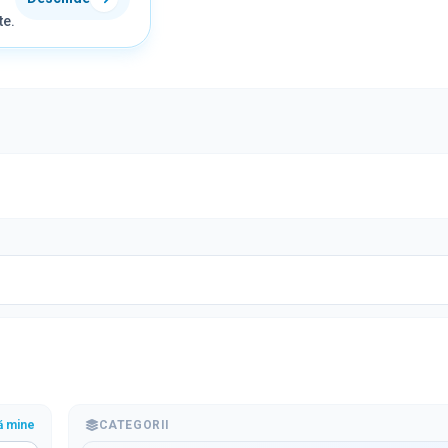
te.
ă mine
CATEGORII