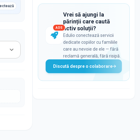
ectează
Vrei să ajungi la
părinții care caută
activ soluții?
ADS
Edulio conectează servicii
dedicate copiilor cu familiile
care au nevoie de ele — fără
reclamă generală, fără risipă.
Discută despre o colaborare