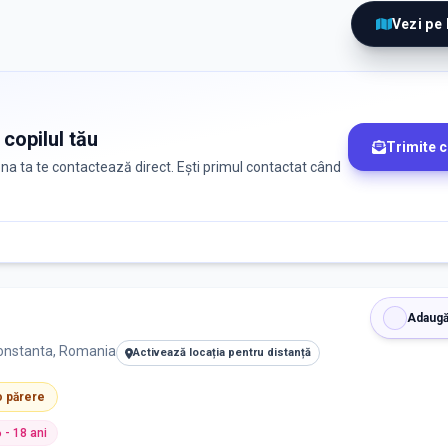
Vezi pe
 copilul tău
Trimite 
zona ta te contactează direct. Ești primul contactat când
Adaugă
 Constanta, Romania
Activează locația pentru distanță
 o părere
6 - 18 ani