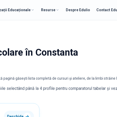
cații Educaționale
Resurse
Despre Edulio
Contact Edu
școlare în Constanta
pagină găsești lista completă de cursuri și ateliere, de la limbi străine la
țiile selectând până la 4 profile pentru comparatorul tabelar și ve
Deschide