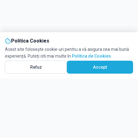
Politica Cookies
Acest site folosește cookie-uri pentru a vă asigura cea mai bună
experiență. Puteți citi mai multe în
Politica de Cookies
.
Refuz
Accept
Ghidul tău complet pentru educație.
Găsește locul potrivit pentru viitorul copilului tău.