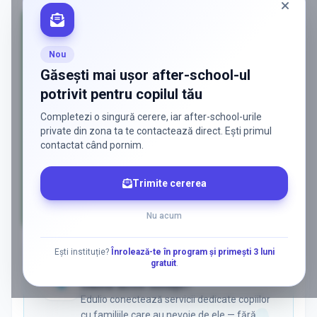
Nou
Găsești mai ușor after-school-ul
potrivit pentru copilul tău
Completezi o singură cerere, iar after-school-urile
private din zona ta te contactează direct. Ești primul
contactat când pornim.
Trimite cererea
Nu acum
AD
Ești instituție?
Înrolează-te în program și primești 3 luni
gratuit
.
ADS
Vrei să ajungi la părinții care
caută activ soluții?
Edulio conectează servicii dedicate copiilor
cu familiile care au nevoie de ele — fără