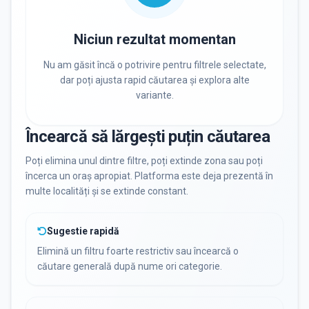
DISPONIBILITATE
Nu există informații despre locuri libere
Niciun rezultat momentan
Nu am găsit încă o potrivire pentru filtrele selectate,
dar poți ajusta rapid căutarea și explora alte
RECRUTARE
variante.
Nu există informații despre job-uri
Încearcă să lărgești puțin căutarea
PRIVAT / DE STAT
Poți elimina unul dintre filtre, poți extinde zona sau poți
încerca un oraș apropiat. Platforma este deja prezentă în
Toate
Private
De stat
multe localități și se extinde constant.
Sugestie rapidă
Elimină un filtru foarte restrictiv sau încearcă o
căutare generală după nume ori categorie.
Toate Filtrele
METODOLOGIE, LIMBĂ, FACILITĂȚI