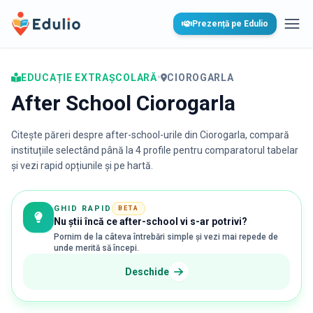
Edulio
Prezență pe Edulio
Desc
EDUCAȚIE EXTRAȘCOLARĂ
•
CIOROGARLA
After School Ciorogarla
Citește păreri despre after-school-urile din
Ciorogarla
, compară
instituțiile selectând până la 4 profile pentru comparatorul tabelar
și vezi rapid opțiunile și pe hartă.
GHID RAPID
BETA
Nu știi încă ce after-school vi s-ar potrivi?
Pornim de la câteva întrebări simple și vezi mai repede de
unde merită să începi.
Deschide