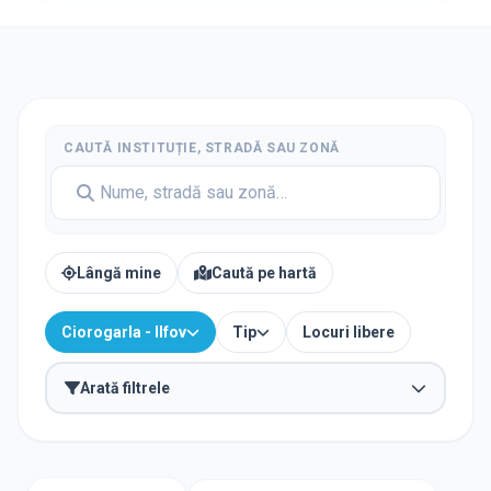
CAUTĂ INSTITUȚIE, STRADĂ SAU ZONĂ
Lângă mine
Caută pe hartă
Ciorogarla - Ilfov
Tip
Locuri libere
Arată filtrele
Caută after-school în apropierea unei școli