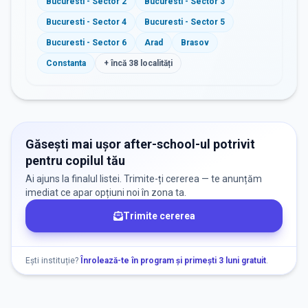
Bucuresti - Sector 2
Bucuresti - Sector 3
Bucuresti - Sector 4
Bucuresti - Sector 5
Bucuresti - Sector 6
Arad
Brasov
Constanta
+ încă
38
localități
Găsești mai ușor after-school-ul potrivit
pentru copilul tău
Ai ajuns la finalul listei. Trimite-ți cererea — te anunțăm
imediat ce apar opțiuni noi în zona ta.
Trimite cererea
Ești instituție?
Înrolează-te în program și primești 3 luni gratuit
.