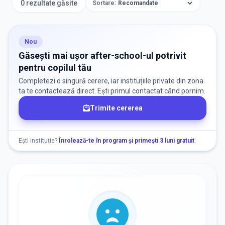
0 rezultate găsite
Sortare:
Nou
Aplică
Găsești mai ușor after-school-ul potrivit
pentru copilul tău
Completezi o singură cerere, iar instituțiile private din zona
TIP INSTITUȚIE
ta te contactează direct. Ești primul contactat când pornim.
Trimite cererea
After School
Ești instituție?
Înrolează-te în program și primești 3 luni gratuit
.
ORAȘ / ZONĂ
Găsește lângă mine