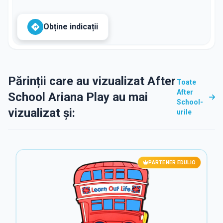
Obține indicații
Părinții care au vizualizat After
Toate
After
School Ariana Play au mai
School-
vizualizat și:
urile
PARTENER EDULIO