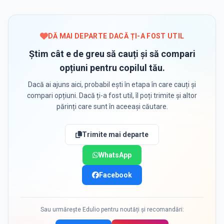
DĂ MAI DEPARTE DACĂ ȚI-A FOST UTIL
Știm cât e de greu să cauți și să compari
opțiuni pentru copilul tău.
Dacă ai ajuns aici, probabil ești în etapa în care cauți și
compari opțiuni. Dacă ți-a fost util, îl poți trimite și altor
părinți care sunt în aceeași căutare.
Trimite mai departe
WhatsApp
Facebook
Sau urmărește Edulio pentru noutăți și recomandări: