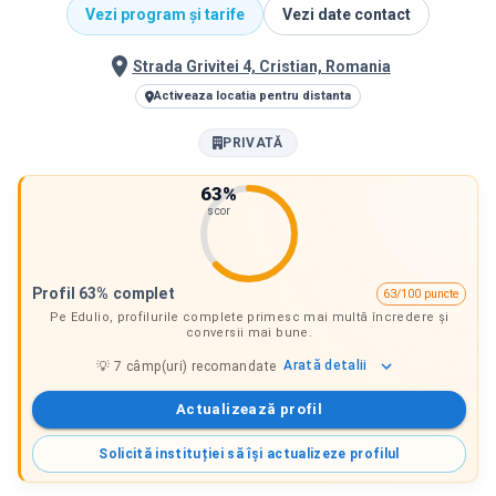
Vezi program și tarife
Vezi date contact
Strada Grivitei 4, Cristian, Romania
Activeaza locatia pentru distanta
PRIVATĂ
63
%
scor
Profil 63% complet
63/100 puncte
Pe Edulio, profilurile complete primesc mai multă încredere și
conversii mai bune.
Arată
detalii
💡
7
câmp(uri) recomandate
Actualizează profil
Solicită instituției să își actualizeze profilul