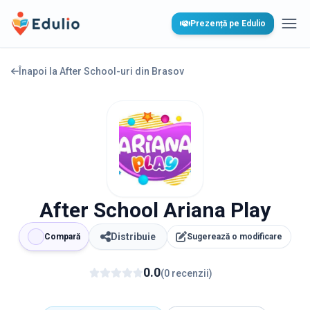
Edulio
Prezență pe Edulio
Desc
Înapoi la After School-uri din
Brasov
After School Ariana Play
Distribuie
Compară
Sugerează o modificare
0.0
(
0
recenzii
)