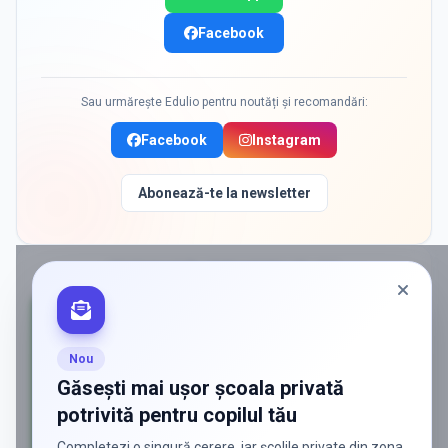
Facebook
Sau urmărește Edulio pentru noutăți și recomandări:
Facebook
Instagram
Abonează-te la newsletter
PROMOVAT ÎN
STEFANESTII DE JOS
Nou
Găsești mai ușor școala privată
potrivită pentru copilul tău
Completezi o singură cerere, iar școlile private din zona