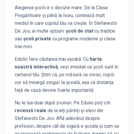
Alegerea școlii e o decizie mare. De la Clasa
Pregătitoare și până la liceu, contează mult
mediul în care copilul tău va crește. În
Stefanestii
De Jos
, ai multe opțiuni:
școli de stat
cu tradiție
sau
școli private
cu programe moderne și clase
mai mici.
Edulio face căutarea mai ușoară. Cu
harta
noastră interactivă
, vezi imediat ce școli sunt în
cartierul tău. Știm că, pe măsură ce cresc, copiii
vor să meargă singuri la școală, așa că distanța
față de casă devine foarte importantă.
Nu te lua doar după zvonuri. Pe Edulio poți citi
recenzii reale
de la alți părinți și elevi
din
Stefanestii De Jos
. Află adevărul despre
profesori, despre cât de sigură e școala și cum se
gestionează problemele de bullying, înainte să iei