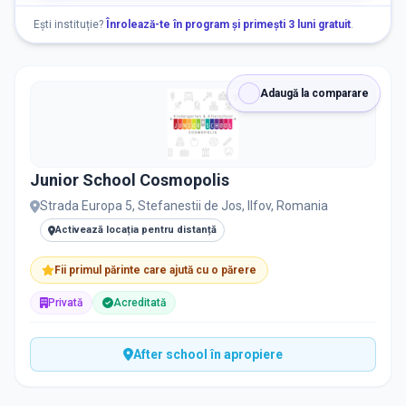
Nu există informații despre locuri libere
Ești instituție?
Înrolează-te în program și primești 3 luni gratuit
.
RECRUTARE
Adaugă la comparare
Nu există informații despre job-uri
Junior School Cosmopolis
PRIVAT / DE STAT
Strada Europa 5, Stefanestii de Jos, Ilfov, Romania
Toate
Private
De stat
Activează locația pentru distanță
Fii primul părinte care ajută cu o părere
Privată
Acreditată
Toate Filtrele
METODOLOGIE, LIMBĂ, FACILITĂȚI
After school în apropiere
Resetează filtrele