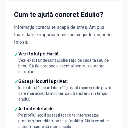
Cum te ajută concret Edulio?
Informația corectă te scapă de stres. Am pus
toate datele importante într-un singur loc, ușor de
folosit:
Vezi totul pe Hartă:
✓
Vezi exact unde sunt școlile față de casa ta sau de
birou. Să fie aproape e esențial pentru siguranța
copilului.
Găsești locuri la privat:
✓
Indicatorul "Locuri Libere" îți arată rapid școlile private
care mai acceptă înscrieri sau transferuri în timpul
anului.
Ai toate detaliile:
✓
Pe profilul școlii găsești tot ce te interesează:
program, acreditări, poze și facilități. Știi la ce să te
aștepți înainte să mergi acolo.