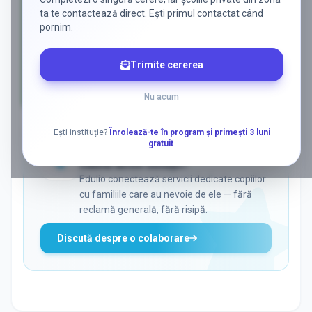
ta te contactează direct. Ești primul contactat când
pornim.
Trimite cererea
Nu acum
AD
Ești instituție?
Înrolează-te în program și primești 3 luni
gratuit
.
ADS
Vrei să ajungi la părinții care
caută activ soluții?
Edulio conectează servicii dedicate copiilor
cu familiile care au nevoie de ele — fără
reclamă generală, fără risipă.
Discută despre o colaborare