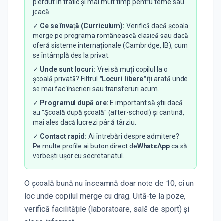
pierdut în trafic și mai mult timp pentru teme sau
joacă.
✓
Ce se învață (Curriculum):
Verifică dacă școala
merge pe programa românească clasică sau dacă
oferă sisteme internaționale (Cambridge, IB), cum
se întâmplă des la privat.
✓
Unde sunt locuri:
Vrei să muți copilul la o
școală privată? Filtrul
"Locuri libere"
îți arată unde
se mai fac înscrieri sau transferuri acum.
✓
Programul după ore:
E important să știi dacă
au "Școală după școală" (after-school) și cantină,
mai ales dacă lucrezi până târziu.
✓
Contact rapid:
Ai întrebări despre admitere?
Pe multe profile ai buton direct de
WhatsApp
ca să
vorbești ușor cu secretariatul.
O școală bună nu înseamnă doar note de 10, ci un
loc unde copilul merge cu drag. Uită-te la poze,
verifică facilitățile (laboratoare, sală de sport) și