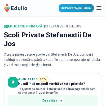
Edulio
Prezență pe Edulio
Desc
EDUCAȚIE PRIMARĂ
•
STEFANESTII DE JOS
Școli Private Stefanestii De
Jos
Citește păreri despre școlile din
Stefanestii De Jos
, compară
instituțiile selectând până la 4 profile pentru comparatorul tabelar
și vezi rapid opțiunile și pe hartă.
GHID RAPID
BETA
Nu știi încă ce școli merită văzute primele?
Te ajutăm să scurtezi lista inițială în câțiva pași simpli, fără
să intri direct în zeci de profile.
Deschide