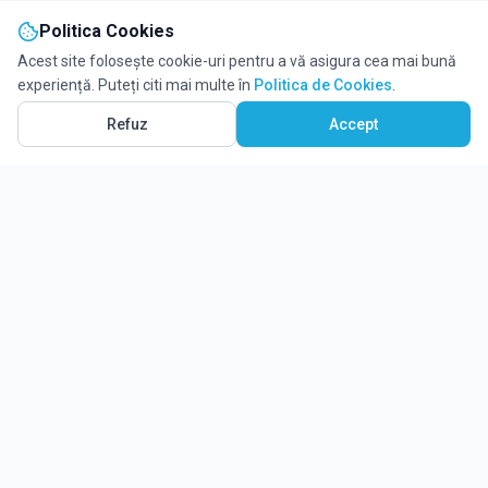
Politica Cookies
Acest site folosește cookie-uri pentru a vă asigura cea mai bună
experiență. Puteți citi mai multe în
Politica de Cookies
.
Vezi pe Hartă
1
Refuz
Accept
Ghidul tău complet pentru educație.
Găsește locul potrivit pentru viitorul copilului tău.
Noutăți
Despre Edulio
Cum Funcționează Edulio
Pentru instituții
Termeni și condiții
Contact Edulio
Politica de Cookies
Setări cookies