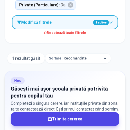
Private (Particulare)
:
Da
Modifică filtrele
1
active
Resetează toate filtrele
TIP INSTITUȚIE
Școli
1 rezultat găsit
Sortare:
ORAȘ / ZONĂ
Găsește lângă mine
Nou
Găsești mai ușor școala privată potrivită
pentru copilul tău
Completezi o singură cerere, iar instituțiile private din zona
ta te contactează direct. Ești primul contactat când pornim.
Trimite cererea
DISPONIBILITATE