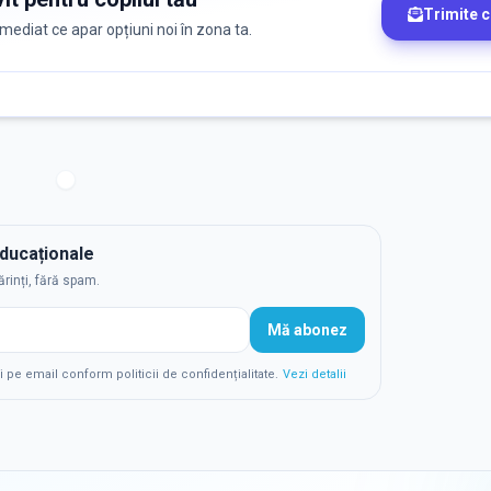
Trimite 
 imediat ce apar opțiuni noi în zona ta.
educaționale
ărinți, fără spam.
Mă abonez
e email conform politicii de confidențialitate.
Vezi detalii