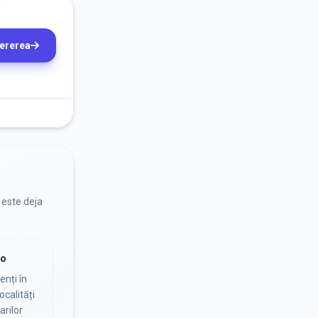
cererea
 este deja
io
nți în
ocalități
arilor