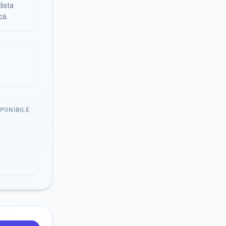
lista
că.
SPONIBILE