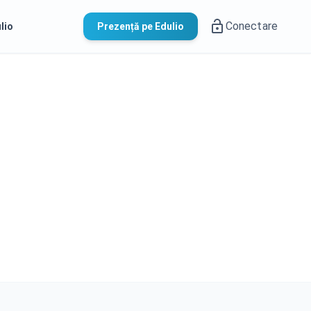
Conectare
lio
Prezență pe Edulio