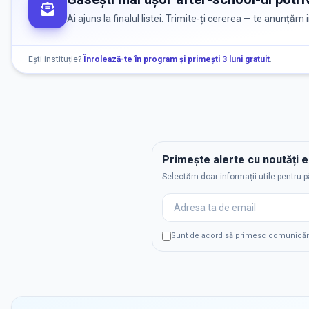
Ai ajuns la finalul listei. Trimite-ți cererea — te anunțăm
Ești instituție?
Înrolează-te în program și primești 3 luni gratuit
.
Primește alerte cu noutăți 
Selectăm doar informații utile pentru p
Sunt de acord să primesc comunicări p