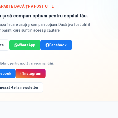
EPARTE DACĂ ȚI-A FOST UTIL
i și să compari opțiuni pentru copilul tău.
apa în care cauți și compari opțiuni. Dacă ți-a fost util, îl
or părinți care sunt în aceeași căutare.
te
WhatsApp
Facebook
Edulio pentru noutăți și recomandări:
cebook
Instagram
nează-te la newsletter