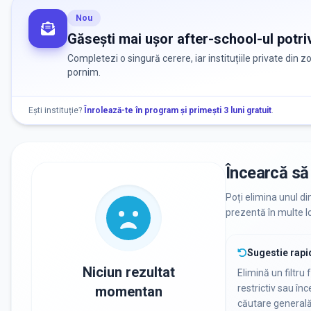
Nou
Găsești mai ușor after-school-ul potriv
Completezi o singură cerere, iar instituțiile private din 
pornim.
Ești instituție?
Înrolează-te în program și primești 3 luni gratuit
.
Încearcă să 
Poți elimina unul di
prezentă în multe lo
Sugestie rapi
Niciun rezultat
Elimină un filtru 
restrictiv sau în
momentan
căutare general