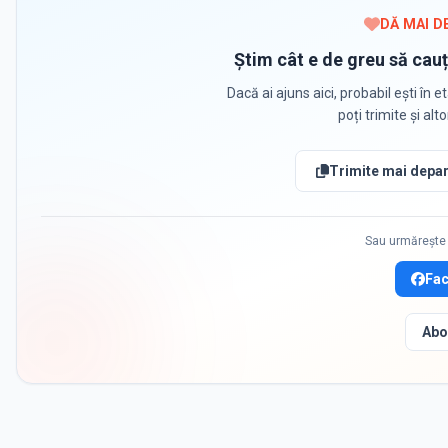
DĂ MAI D
Știm cât e de greu să cauț
Dacă ai ajuns aici, probabil ești în et
poți trimite și alt
Trimite mai depar
Sau urmărește 
Fa
Abo