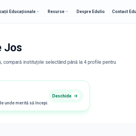
cații Educaționale
Resurse
Despre Edulio
Contact Edu
e Jos
s
, compară instituțiile selectând până la 4 profile pentru
Deschide
de unde merită să începi.