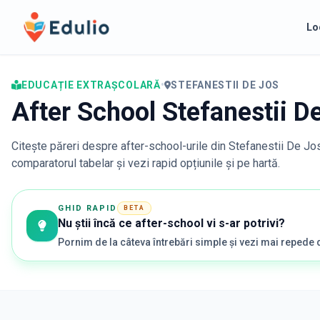
Edulio
Lo
EDUCAȚIE EXTRAȘCOLARĂ
•
STEFANESTII DE JOS
After School Stefanestii D
Citește păreri despre after-school-urile din
Stefanestii De Jo
comparatorul tabelar și vezi rapid opțiunile și pe hartă.
GHID RAPID
BETA
Nu știi încă ce after-school vi s-ar potrivi?
Pornim de la câteva întrebări simple și vezi mai repede 