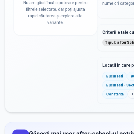
Nu am găsit încă o potrivire pentru
nume ori categor
filtrele selectate, dar poți ajusta
rapid căutarea și explora alte
variante.
Criteriile tale c
Tipul: afterSc
Locații în care 
Bucuresti
B
Bucuresti - Sec
Constanta
+
Găsești mai ușor after-school-ul potriv