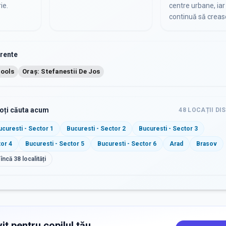
ie.
centre urbane, iar 
continuă să creas
urente
hools
Oraș: Stefanestii De Jos
poți căuta acum
48
LOCAȚII DI
ucuresti - Sector 1
Bucuresti - Sector 2
Bucuresti - Sector 3
tor 4
Bucuresti - Sector 5
Bucuresti - Sector 6
Arad
Brasov
 încă
38
localități
it pentru copilul tău