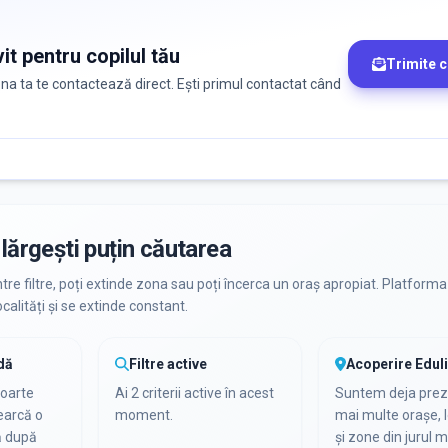
it pentru copilul tău
Trimite 
zona ta te contactează direct. Ești primul contactat când
lărgești puțin căutarea
ntre filtre, poți extinde zona sau poți încerca un oraș apropiat. Platforma
calități și se extinde constant.
dă
Filtre active
Acoperire Edul
foarte
Ai 2 criterii active în acest
Suntem deja preze
cearcă o
moment.
mai multe orașe, l
ă după
și zone din jurul m