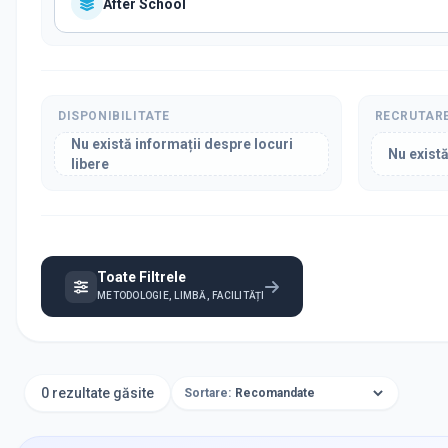
After School
DISPONIBILITATE
RECRUTAR
Nu există informații despre locuri
Nu există
libere
Toate Filtrele
METODOLOGIE, LIMBĂ, FACILITĂȚI
0 rezultate găsite
Sortare: